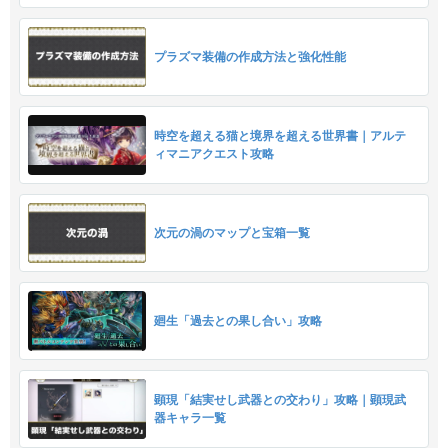
プラズマ装備の作成方法と強化性能
時空を超える猫と境界を超える世界書｜アルテ
ィマニアクエスト攻略
次元の渦のマップと宝箱一覧
廻生「過去との果し合い」攻略
顕現「結実せし武器との交わり」攻略｜顕現武
器キャラ一覧