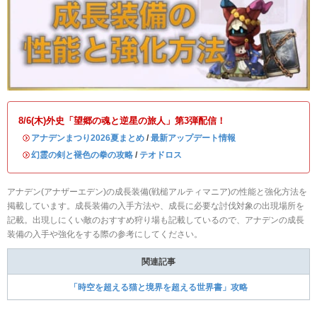
8/6(木)外史「望郷の魂と逆星の旅人」第3弾配信！
・
アナデンまつり2026夏まとめ
/
最新アップデート情報
・
幻霊の剣と褪色の拳の攻略
/
テオドロス
アナデン(アナザーエデン)の成長装備(戦槌アルティマニア)の性能と強化方法を
掲載しています。成長装備の入手方法や、成長に必要な討伐対象の出現場所を
記載。出現しにくい敵のおすすめ狩り場も記載しているので、アナデンの成長
装備の入手や強化をする際の参考にしてください。
関連記事
「時空を超える猫と境界を超える世界書」攻略