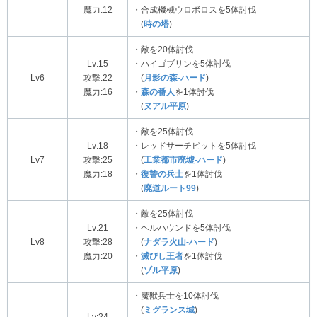
魔力:12
・合成機械ウロボロスを5体討伐
(
時の塔
)
・敵を20体討伐
Lv:15
・ハイゴブリンを5体討伐
Lv6
攻撃:22
(
月影の森-ハード
)
魔力:16
・
森の番人
を1体討伐
(
ヌアル平原
)
・敵を25体討伐
Lv:18
・レッドサーチビットを5体討伐
Lv7
攻撃:25
(
工業都市廃墟-ハード
)
魔力:18
・
復讐の兵士
を1体討伐
(
廃道ルート99
)
・敵を25体討伐
Lv:21
・ヘルハウンドを5体討伐
Lv8
攻撃:28
(
ナダラ火山-ハード
)
魔力:20
・
滅びし王者
を1体討伐
(
ゾル平原
)
・魔獣兵士を10体討伐
(
ミグランス城
)
Lv:24