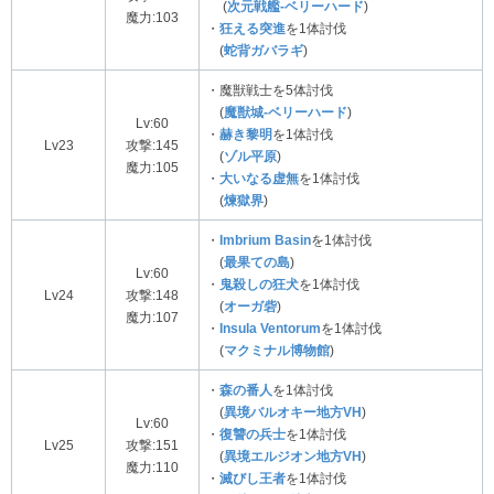
(
次元戦艦-ベリーハード
)
魔力:103
・
狂える突進
を1体討伐
(
蛇背ガバラギ
)
・魔獣戦士を5体討伐
(
魔獣城-ベリーハード
)
Lv:60
・
赫き黎明
を1体討伐
Lv23
攻撃:145
(
ゾル平原
)
魔力:105
・
大いなる虚無
を1体討伐
(
煉獄界
)
・
Imbrium Basin
を1体討伐
(
最果ての島
)
Lv:60
・
鬼殺しの狂犬
を1体討伐
Lv24
攻撃:148
(
オーガ砦
)
魔力:107
・
Insula Ventorum
を1体討伐
(
マクミナル博物館
)
・
森の番人
を1体討伐
(
異境バルオキー地方VH
)
Lv:60
・
復讐の兵士
を1体討伐
Lv25
攻撃:151
(
異境エルジオン地方VH
)
魔力:110
・
滅びし王者
を1体討伐