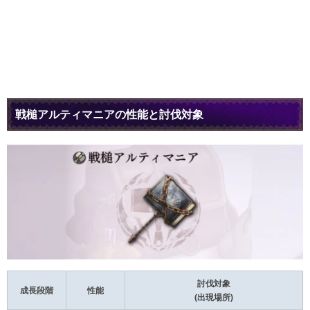
戦槌アルティマニアの性能と討伐対象
討伐対象
成長段階
性能
(出現場所)