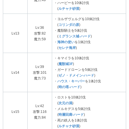
・ハーピーを10体討伐
(
ルチャナ砂漠
)
・ヨルザヴェルグを10体討伐
(
コリンダの原
)
Lv:36
・魔獣騎士を5体討伐
Lv13
攻撃:82
(
ミグランス城-ハード
)
魔力:59
・
海神の使い
を1体討伐
(
セレナ海岸
)
・キマイラを10体討伐
(
魔獣城3F
)
Lv:39
・ガードドローンを5体討伐
Lv14
攻撃:101
(
ゼノ・ドメイン-ハード
)
魔力:73
・
ハウス・キーパー
を1体討伐
(
時の塔-ハード
)
・ロストを10体討伐
(
次元の渦
)
Lv:42
・メルキデスを5体討伐
Lv15
攻撃:116
(
時層回廊-ハード
)
魔力:84
・死の鉄人を1体討伐
(
ルチャナ砂漠
)