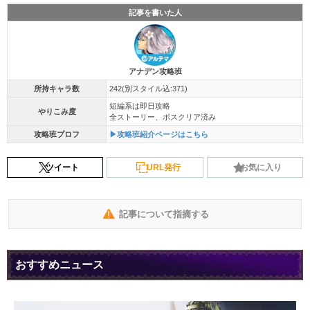
記事を書いた人
アナデン攻略班
所持キャラ数
242(別スタイル込:371)
短編系は即日攻略
やりこみ度
全ストーリー、ボスクリア済み
攻略班プロフ
▶攻略班紹介ページはこちら
ツイート
URL発行
お気に入り
記事について指摘する
おすすめニュース