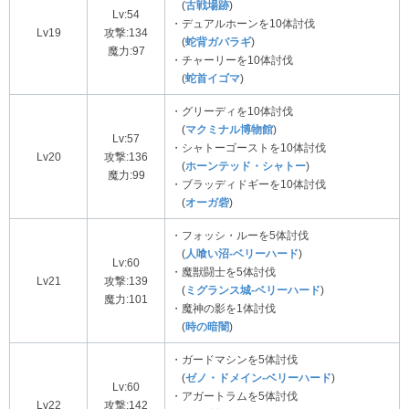
(
古戦場跡
)
Lv:54
・デュアルホーンを10体討伐
Lv19
攻撃:134
(
蛇背ガバラギ
)
魔力:97
・チャーリーを10体討伐
(
蛇首イゴマ
)
・グリーディを10体討伐
(
マクミナル博物館
)
Lv:57
・シャトーゴーストを10体討伐
Lv20
攻撃:136
(
ホーンテッド・シャトー
)
魔力:99
・ブラッディドギーを10体討伐
(
オーガ砦
)
・フォッシ・ルーを5体討伐
(
人喰い沼-ベリーハード
)
Lv:60
・魔獣闘士を5体討伐
Lv21
攻撃:139
(
ミグランス城-ベリーハード
)
魔力:101
・魔神の影を1体討伐
(
時の暗闇
)
・ガードマシンを5体討伐
(
ゼノ・ドメイン-ベリーハード
)
Lv:60
・アガートラムを5体討伐
Lv22
攻撃:142