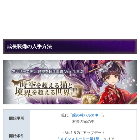
成長装備の入手方法
現代「
緑の村バルオキー
」
開始場所
村長の家の中
・Ver1.8.2にアップデート
開始条件
・
「メインストーリー第1部」
クリア