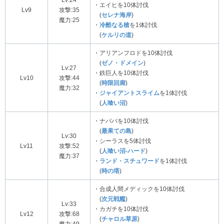
・エイヒを10体討伐
Lv9
攻撃:35
(
セレナ海岸
)
魔力:25
・
冷酷なる槍
を1体討伐
(
ケルリの道
)
・アリアンフロドを10体討伐
(
ゼノ・ドメイン
)
Lv:27
・鉄巨人を10体討伐
Lv10
攻撃:44
(
時限回廊
)
魔力:32
・
ジャイアントスライム
を1体討伐
(
人喰い沼
)
・ナババを10体討伐
(
最果ての島
)
Lv:30
・シーラスを5体討伐
Lv11
攻撃:52
(
人喰い沼-ハード
)
魔力:37
・
ランド・スチュワード
を1体討伐
(
時の塔
)
・合成人間メディックを10体討伐
(
次元戦艦
)
Lv:33
・カガチを10体討伐
Lv12
攻撃:68
(
チャロル草原
)
魔力:49