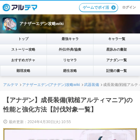
ログイン
ゲームでポイ活
アナザーエデン攻略wiki
トップ
最強キャラ
キャラ一覧
ストーリー攻略
外伝/外典/協奏
星詠みの書架
おすすめガチャ
リセマラ
アナダン一覧
顕現攻略
廻生攻略
記憶の書一覧
アルテマ
アナザーエデン(アナデン)攻略wiki
武器装備
成長装備(戦槌アルテ
【アナデン】成長装備(戦槌アルティマニア)の
性能と強化方法【討伐対象一覧】
最終更新：2024年4月30日(火) 10:55