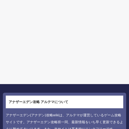
アナザーエデン攻略 アルテマについて
アナザーエデン(アナデン)攻略wikiは、アルテマが運営しているゲーム攻略
サイトです。アナザーエデン攻略班一同、最新情報をいち早く更新できるよ
うに努めてまいります。また、当サイトは基本的にリンクフリーです。