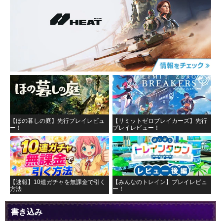
【ほの暮しの庭】先行プレイレビュ
【リミットゼロブレイカーズ】先行
ー！
プレイレビュー！
【速報】10連ガチャを無課金で引く
【みんなのトレイン】プレイレビュ
方法
ー！
書き込み