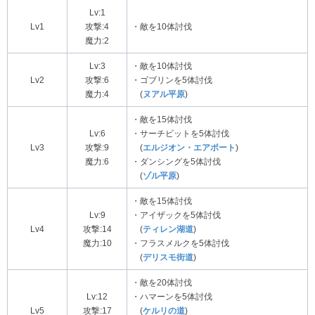
Lv:1
Lv1
攻撃:4
・敵を10体討伐
魔力:2
Lv:3
・敵を10体討伐
Lv2
攻撃:6
・ゴブリンを5体討伐
魔力:4
(
ヌアル平原
)
・敵を15体討伐
Lv:6
・サーチビットを5体討伐
Lv3
攻撃:9
(
エルジオン・エアポート
)
魔力:6
・ダンシングを5体討伐
(
ゾル平原
)
・敵を15体討伐
Lv:9
・アイザックを5体討伐
Lv4
攻撃:14
(
ティレン湖道
)
魔力:10
・フラスメルクを5体討伐
(
デリスモ街道
)
・敵を20体討伐
Lv:12
・ハマーンを5体討伐
Lv5
攻撃:17
(
ケルリの道
)