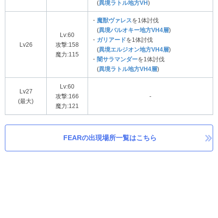
(
異境ラトル地方VH
)
・
魔獣ヴァレス
を1体討伐
(
異境バルオキー地方VH4層
)
Lv:60
・
ガリアード
を1体討伐
Lv26
攻撃:158
(
異境エルジオン地方VH4層
)
魔力:115
・
闇サラマンダー
を1体討伐
(
異境ラトル地方VH4層
)
Lv:60
Lv27
攻撃:166
-
(最大)
魔力:121
FEARの出現場所一覧はこちら