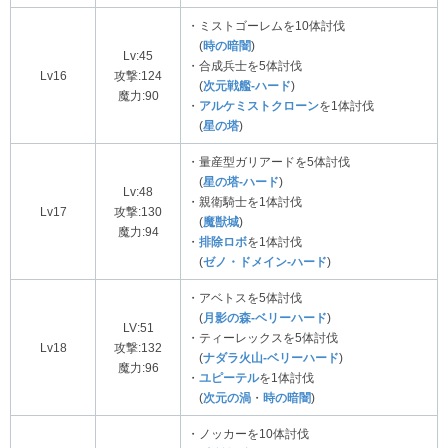
・ミストゴーレムを10体討伐
(
時の暗闇
)
Lv:45
・合成兵士を5体討伐
Lv16
攻撃:124
(
次元戦艦-ハード
)
魔力:90
・
アルケミストクローン
を1体討伐
(
星の塔
)
・量産型ガリアードを5体討伐
(
星の塔-ハード
)
Lv:48
・親衛騎士を1体討伐
Lv17
攻撃:130
(
魔獣城
)
魔力:94
・
排除ロボ
を1体討伐
(
ゼノ・ドメイン-ハード
)
・アベトスを5体討伐
(
月影の森-ベリーハード
)
LV:51
・ティーレックスを5体討伐
Lv18
攻撃:132
(
ナダラ火山-ベリーハード
)
魔力:96
・
ユピーテル
を1体討伐
(
次元の渦
・
時の暗闇
)
・ノッカーを10体討伐