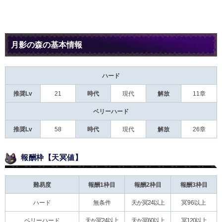
月影の森の基本情報
ハード
推奨Lv
21
時代
現代
解放
11章
ベリーハード
推奨Lv
58
時代
現代
解放
26章
報酬枠【天冥値】
難易度
報酬1枠目
報酬2枠目
報酬3枠目
ハード
無条件
天か冥24以上
冥96以上
ベリーハード
天か冥24以上
天か冥60以上
冥120以上