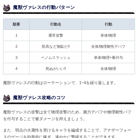
魔獣ヴァレスの行動パターン
順番
行動名
行動
1
通常攻撃
単体/物理
2
防具など無駄だ!!
全体/物理耐性デバフ
3
ベノムスラッシュ
単体/物理+毒付与
4
死ぬがいい!!
全体/物理
魔獣ヴァレスの行動はローテーションで、1~4を繰り返します。
魔獣ヴァレス攻略のコツ
魔獣ヴァレスの攻撃は全て物理攻撃のため、腕力デバフや物理耐性バフ
を付与することで被ダメージを抑えましょう。
また、弱点の火属性を突けるキャラを編成することで、アナザーフォー
スのゲージを効率的に稼ぎ、速やかに撃破することができます。