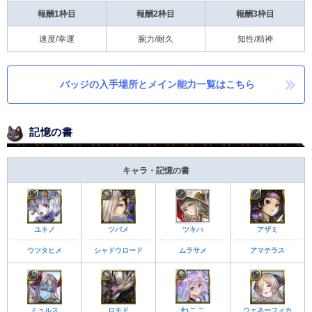
報酬1枠目
報酬2枠目
報酬3枠目
速度/幸運
腕力/耐久
知性/精神
バッジの入手場所とメイン能力一覧はこちら
記憶の書
キャラ・記憶の書
ユキノ
ツバメ
ツキハ
アザミ
ウツタヒメ
シャドウロード
ムラサメ
アマテラス
ミュルス
ロキド
ねここ
ウェネーフィカ