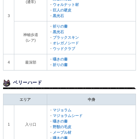
(通常)
・
ウォルナット材
・
巨人の硬皮
3
・
黒光石
・
祈りの書
・
黒光石
神秘歩道
・
ブラックスキン
(レア)
・
オレガノシード
・
ウッドクラブ
・
囁きの書
4
最深部
・
祈りの書
ベリーハード
エリア
中身
・
マジョラム
・
マジョラムシード
・
囁きの書
1
入り口
・
野獣の毛皮
・
メープル材
・
囁きの書