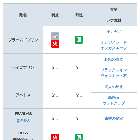
素材
敵名
弱点
耐性
レア素材
オレガノ
プラームゴブリン
オレガノシード
オレガノルーツ
野獣の青皮
ハイゴブリン
なし
なし
ブラックスキン
ウォルナット材
巨人の硬皮
アベトス
なし
なし
黒光石
ウッドクラブ
FEARLv38
なし
なし
森林の秘宝
森の番人
BOSS
-