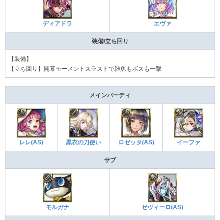
ディアドラ
エヴァ
装備/立ち回り
【装備】
【立ち回り】開幕モーメントスラストで雑魚もボスも一撃
メインパーティ
レレ(AS)
黒衣の刀使い
ロゼッタ(AS)
イーファ
サブ
モルガナ
ゼヴィーロ(AS)