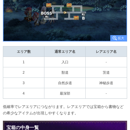
エリア数
通常エリア名
レアエリア名
1
入口
-
2
獣道
茨道
3
自然歩道
神秘歩道
4
最深部
-
低確率でレアエリアにつながります。レアエリアでは宝箱から書物など
の希少なアイテムが出現しやすくなります。
宝箱の中身一覧