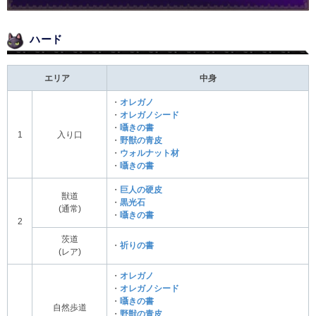
ハード
エリア
中身
・
オレガノ
・
オレガノシード
・
囁きの書
1
入り口
・
野獣の青皮
・
ウォルナット材
・
囁きの書
・
巨人の硬皮
獣道
・
黒光石
(通常)
・
囁きの書
2
茨道
・
祈りの書
(レア)
・
オレガノ
・
オレガノシード
・
囁きの書
自然歩道
・
野獣の青皮