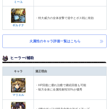
ミーユ
・特大威力の全体攻撃で道中とボス戦に有効
ギルドナ
火属性のキャラ評価一覧はこちら
ヒーラー/補助
キャラ
適正理由
・HP回復に優れ治癒で継続回復も可能
・味方全体に全属性耐性50%が優秀
マリエル