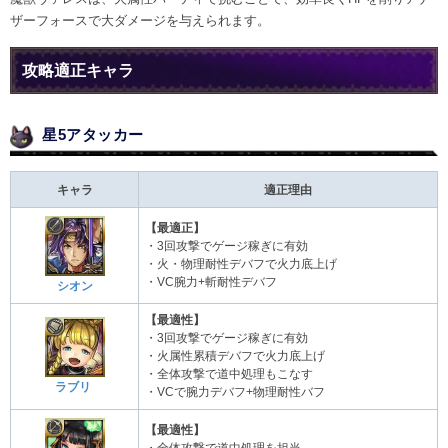
ザーフォースで大ダメージを与えられます。
攻略適正キャラ
星5アタッカー
キャラ
適正理由
【最適正】
・3回攻撃でゲージ稼ぎに有効
・火・物理耐性デバフで火力底上げ
・VC腕力+斬耐性デバフ
シオン
【最適性】
・3回攻撃でゲージ稼ぎに有効
・火属性累積デバフで火力底上げ
・全体攻撃で道中処理もこなす
ラブリ
・VCで腕力デバフ+物理耐性バフ
【最適性】