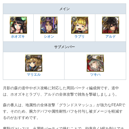
メイン
ホオズキ
シオン
ラブリ
アルド
サブメンバー
マリエル
ツキハ
月影の森の道中やボス攻略に対応した周回パーティ編成例です。道中
は、ホオズキとラブリ、アルドの全体攻撃で雑魚を撃破しましょう。
森の番人は、地属性の全体攻撃「グランドスマッシュ」が強力なFEARで
す。そのため、腕力デバフや属性耐性バフを付与し被ダメージを軽減す
るのがおすすめです。
魔獣ヴァレスは、火属性パーティで挑むことで、効率良くHPを削りアナ