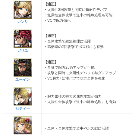
【適正】
・火属性2回攻撃と同時に斬耐性デバフ
・無属性全体攻撃で道中の雑魚処理も可能
・VCで腕力強化
レンリ
【適正】
・全体攻撃で雑魚処理に活躍
・高倍率の2回攻撃でボス戦にも有効
ガリユ
【適正】
・自身で腕力25%アップが可能
・攻撃と同時に火耐性デバフで与ダメアップ
・VC腕力+知性バフで味方全体を強化
ユーイン
・腕力累積の特大火属性攻撃が強力
・火属性全体攻撃で道中の雑魚処理にも有効
セティー
・単体・全体攻撃で道中やボス戦に活躍