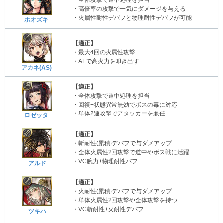
・全体攻撃で道中処理を担当
・高倍率の攻撃で一気にダメージを与える
・火属性耐性デバフと物理耐性デバフが可能
ホオズキ
【適正】
・最大4回の火属性攻撃
・AFで高火力を叩き出す
アカネ(AS)
【適正】
・全体攻撃で道中処理を担当
・回復+状態異常無効でボスの毒に対応
・単体2連攻撃でアタッカーを兼任
ロゼッタ
【適正】
・斬耐性(累積)デバフで与ダメアップ
・全体火属性2回攻撃で道中やボス戦に活躍
・VC腕力+物理耐性バフ
アルド
【適正】
・火耐性(累積)デバフで与ダメアップ
・単体火属性2回攻撃や全体攻撃を持つ
・VC斬耐性+火耐性デバフ
ツキハ