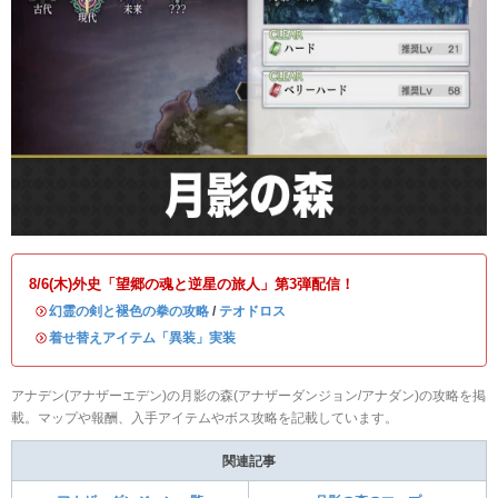
8/6(木)外史「望郷の魂と逆星の旅人」第3弾配信！
・
幻霊の剣と褪色の拳の攻略
/
テオドロス
・
着せ替えアイテム「異装」実装
アナデン(アナザーエデン)の月影の森(アナザーダンジョン/アナダン)の攻略を掲
載。マップや報酬、入手アイテムやボス攻略を記載しています。
関連記事