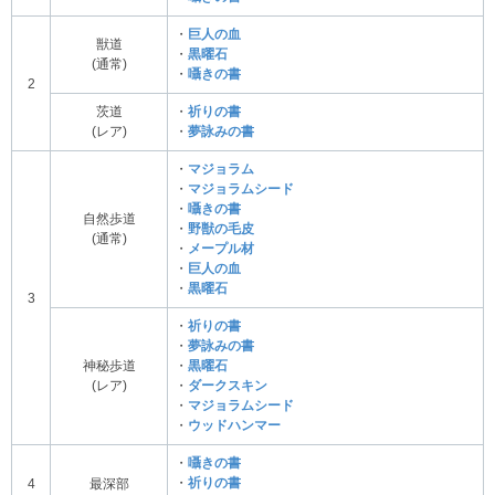
・
巨人の血
獣道
・
黒曜石
(通常)
・
囁きの書
2
茨道
・
祈りの書
(レア)
・
夢詠みの書
・
マジョラム
・
マジョラムシード
・
囁きの書
自然歩道
・
野獣の毛皮
(通常)
・
メープル材
・
巨人の血
・
黒曜石
3
・
祈りの書
・
夢詠みの書
神秘歩道
・
黒曜石
(レア)
・
ダークスキン
・
マジョラムシード
・
ウッドハンマー
・
囁きの書
・
祈りの書
4
最深部