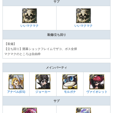
サブ
いいマクマク
いいマクマク
装備/立ち回り
【装備】
【立ち回り】開幕ショックフレイムでザコ、ボス全掃
マクマクのところは自由枠
メインパーティ
アナベル(ES)
ジョーカー
モルガナ
ヴァイオレット
サブ