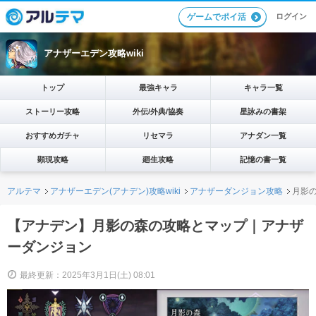
ログイン
ゲームでポイ活
アナザーエデン攻略wiki
トップ
最強キャラ
キャラ一覧
ストーリー攻略
外伝/外典/協奏
星詠みの書架
おすすめガチャ
リセマラ
アナダン一覧
顕現攻略
廻生攻略
記憶の書一覧
アルテマ
アナザーエデン(アナデン)攻略wiki
アナザーダンジョン攻略
月影
【アナデン】月影の森の攻略とマップ｜アナザ
ーダンジョン
最終更新：2025年3月1日(土) 08:01