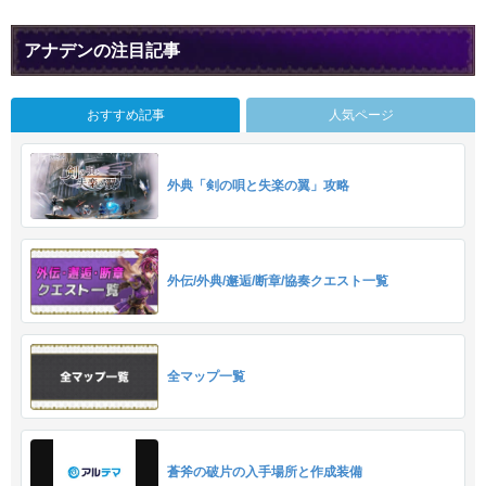
アナデンの注目記事
おすすめ記事
人気ページ
外典「剣の唄と失楽の翼」攻略
外伝/外典/邂逅/断章/協奏クエスト一覧
全マップ一覧
蒼斧の破片の入手場所と作成装備