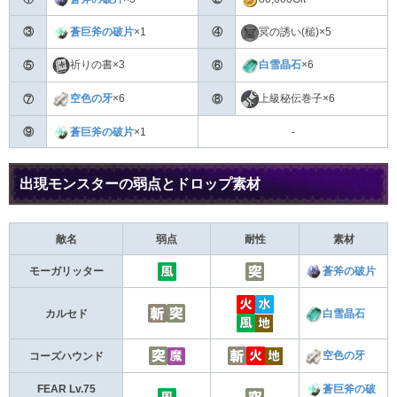
③
蒼巨斧の破片
×1
④
冥の誘い(槌)×5
祈りの書×3
白雪晶石
×6
⑤
⑥
上級秘伝巻子×6
空色の牙
×6
⑦
⑧
⑨
蒼巨斧の破片
×1
-
出現モンスターの弱点とドロップ素材
敵名
弱点
耐性
素材
モーガリッター
蒼斧の破片
白雪晶石
カルセド
空色の牙
コーズハウンド
FEAR Lv.75
蒼巨斧の破