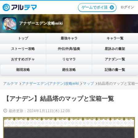
ログイン
ゲームでポイ活
アナザーエデン攻略wiki
トップ
最強キャラ
キャラ一覧
ストーリー攻略
外伝/外典/協奏
星詠みの書架
おすすめガチャ
リセマラ
アナダン一覧
顕現攻略
廻生攻略
記憶の書一覧
アルテマ
アナザーエデン(アナデン)攻略wiki
マップ
結晶塔のマップと宝箱
【アナデン】結晶塔のマップと宝箱一覧
最終更新：2024年1月11日(木) 12:08