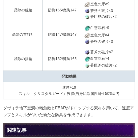
空色の牙×9
晶除の腕輪
防御165/魔防147
蒼斧の破片×3
蒼巨斧の破片×2
白雪晶石×9
晶除の首飾り
防御147/魔防147
空色の牙×4
蒼斧の破片×3
蒼斧の破片×7
白雪晶石×4
晶除の指輪
防御132/魔防165
蒼巨斧の破片×2
発動効果
速度+10
スキル「クリスタルガード」獲得(自身に晶属性耐性50%UP)
ダヴォラ地下空洞の雑魚敵とFEARがドロップする素材を用いて、速度ア
ップとスキルが付いた新たな防具を作成できます。
関連記事