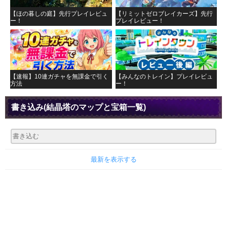
【ほの暮しの庭】先行プレイレビュ
【リミットゼロブレイカーズ】先行
ー！
プレイレビュー！
【速報】10連ガチャを無課金で引く
【みんなのトレイン】プレイレビュ
方法
ー！
書き込み
(結晶塔のマップと宝箱一覧)
最新を表示する