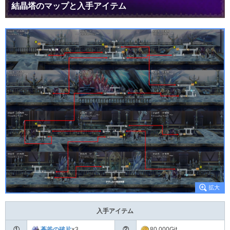
結晶塔のマップと入手アイテム
入手アイテム
①
蒼斧の破片
×3
②
80,000Git