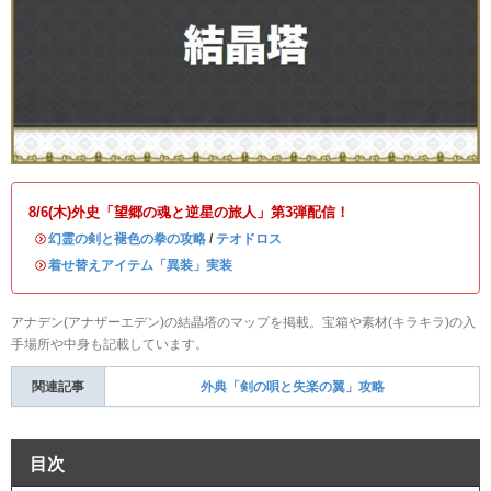
8/6(木)外史「望郷の魂と逆星の旅人」第3弾配信！
・
幻霊の剣と褪色の拳の攻略
/
テオドロス
・
着せ替えアイテム「異装」実装
アナデン(アナザーエデン)の結晶塔のマップを掲載。宝箱や素材(キラキラ)の入
手場所や中身も記載しています。
関連記事
外典「剣の唄と失楽の翼」攻略
目次