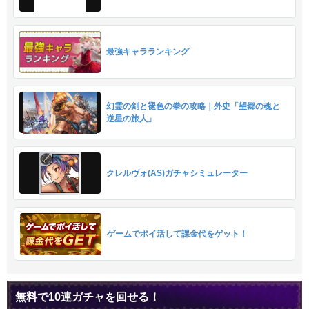
最強キャラランキング
幻霊の剣と褪色の拳の攻略｜外史「望郷の魂と
逆星の旅人」
クレルヴォ(AS)ガチャシミュレーター
ゲームでポイ活して課金代をゲット！
無料で10連ガチャを回せる！