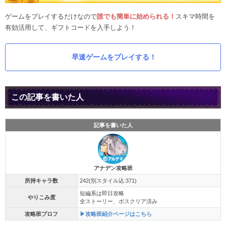
ゲームをプレイするだけなので
誰でも簡単に始められる！
スキマ時間を
有効活用して、ギフトコードを入手しよう！
早速ゲームをプレイする！
この記事を書いた人
記事を書いた人
アナデン攻略班
所持キャラ数
242(別スタイル込:371)
短編系は即日攻略
やりこみ度
全ストーリー、ボスクリア済み
攻略班プロフ
▶攻略班紹介ページはこちら