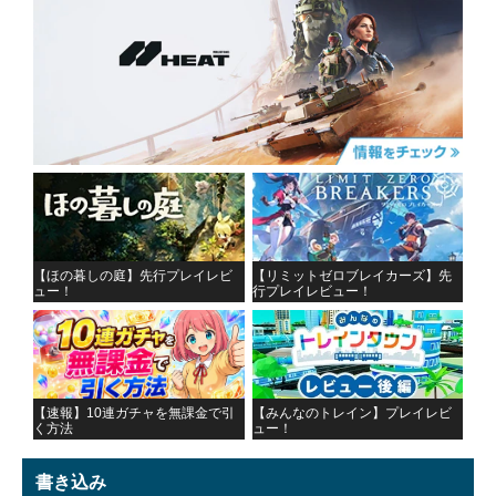
【ほの暮しの庭】先行プレイレビ
【リミットゼロブレイカーズ】先
ュー！
行プレイレビュー！
【速報】10連ガチャを無課金で引
【みんなのトレイン】プレイレビ
く方法
ュー！
書き込み