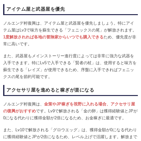
アイテム屋と武器屋を優先
ノルエンデ村復興は、アイテム屋と武器屋を優先しましょう。特にアイ
テム屋はLv3で味方を蘇生できる「フェニックスの尾」が解放されます。
1度解放されれば各地の冒険家からいつでも購入できる
ため、優先度が非
常に高いです。
また、武器屋もメインストーリー進行度によっては非常に強力な武器を
入手できます。特にLv5で入手できる「賢者の杖」は、使用すると味方を
蘇生できる「レイズ」が使用できるため、序盤に入手できればフェニッ
クスの尾を節約可能です。
アクセサリ屋を進めると稼ぎが楽になる
ノルエンデ村復興は、
金策やJP稼ぎを視野に入れる場合、アクセサリ屋
の復興がおすすめ
です。Lv9で解放される「金の卵」は獲得経験値とJPが
0になる代わりに獲得金額が2倍になるため、お金稼ぎに最適です。
また、Lv10で解放される「グロウエッグ」は、獲得金額が0になる代わり
に獲得経験値とJPが2倍になるため、レベル上げで活躍します。解放まで