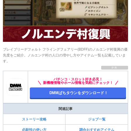
ブレイブリーデフォルト フライングフェアリー(BDFF)のノルエンデ村復興の優
先度をご紹介。ノルエンデ村の人口の増やし方やアイテム一覧も記載していま
す。
PR
パチンコ・スロット好き必見！
新機種情報やホール情報を気軽にチェック！
DMMぱちタウンをダウンロード！
関連記事
ストーリー攻略
ジョブ一覧
必殺技の使い方
調合おすすめアイテム