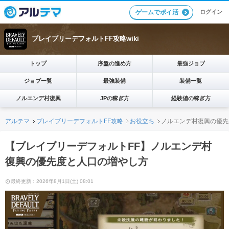
ログイン
ゲームでポイ活
ブレイブリーデフォルトFF攻略wiki
トップ
序盤の進め方
最強ジョブ
ジョブ一覧
最強装備
装備一覧
ノルエンデ村復興
JPの稼ぎ方
経験値の稼ぎ方
アルテマ
ブレイブリーデフォルトFF攻略
お役立ち
ノルエンデ村復興の優先
【ブレイブリーデフォルトFF】ノルエンデ村
復興の優先度と人口の増やし方
最終更新：2026年8月1日(土) 08:01