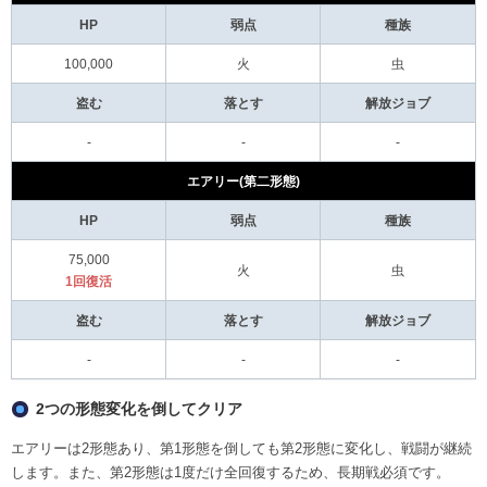
HP
弱点
種族
100,000
火
虫
盗む
落とす
解放ジョブ
-
-
-
エアリー(第二形態)
HP
弱点
種族
75,000
火
虫
1回復活
盗む
落とす
解放ジョブ
-
-
-
2つの形態変化を倒してクリア
エアリーは2形態あり、第1形態を倒しても第2形態に変化し、戦闘が継続
します。また、第2形態は1度だけ全回復するため、長期戦必須です。