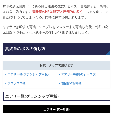
封印の次元回廊B10にある隠し通路の先にいるボス「冒険家」と「相棒」
は非常に強力です。
冒険家のHPは53万と圧倒的に多く
、片方を倒しても
新たに呼ばれてしまうため、同時に倒す必要があります。
キャラLvは99まで育成、ジョブLvをマスターまで育成した後、封印の次
元回廊内で手に入れた武器を装備した状態で挑みましょう。
真終章のボスの倒し方
目次：タップで飛びます
▼エアリー戦(グランシップ甲板)
▼エアリー戦(闇のオーロラ)
▼ウロボロス戦
▼冒険家&相棒戦
エアリー戦(グランシップ甲板)
エアリー(第一形態)