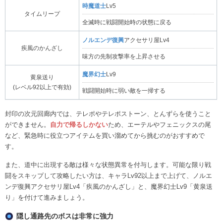
時魔道士
Lv5
タイムリープ
全滅時に戦闘開始時の状態に戻る
ノルエンデ復興
アクセサリ屋Lv4
疾風のかんざし
味方の先制攻撃率を上昇させる
魔界幻士
Lv9
黄泉送り
(レベル92以上で有効)
戦闘開始時に弱い敵を一掃する
封印の次元回廊内では、テレポやテレポストーン、とんずらを使うこと
ができません。
自力で帰るしかない
ため、エーテルやフェニックスの尾
など、緊急時に役立つアイテムを買い溜めてから挑むのがおすすめで
す。
また、道中に出現する敵は様々な状態異常を付与します。可能な限り戦
闘をスキップして攻略したい方は、キャラLv92以上まで上げて、ノルエ
ンデ復興アクセサリ屋Lv4「疾風のかんざし」と、魔界幻士Lv9「黄泉送
り」を付けて進みましょう。
隠し通路先のボスは非常に強力