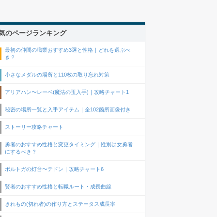
気のページランキング
最初の仲間の職業おすすめ3選と性格｜どれを選ぶべ
き？
小さなメダルの場所と110枚の取り忘れ対策
アリアハン〜レーベ(魔法の玉入手)｜攻略チャート1
秘密の場所一覧と入手アイテム｜全102箇所画像付き
ストーリー攻略チャート
勇者のおすすめ性格と変更タイミング｜性別は女勇者
にするべき？
ポルトガの灯台〜テドン｜攻略チャート6
賢者のおすすめ性格と転職ルート・成長曲線
きれもの(切れ者)の作り方とステータス成長率