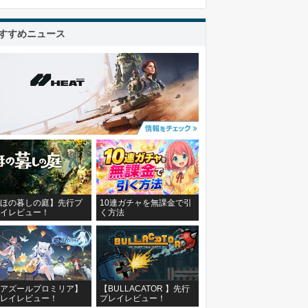
すすめニュース
ほの暮しの庭】先行プ
10連ガチャを無課金で引
イレビュー！
く方法
アズールプロミリア】
【BULLACATOR 】先行
レイレビュー！
プレイレビュー！