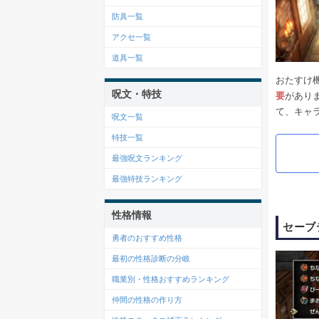
防具一覧
アクセ一覧
道具一覧
おたすけ
呪文・特技
要
があり
て、キャ
呪文一覧
特技一覧
最強呪文ランキング
最強特技ランキング
性格情報
セーブ
勇者のおすすめ性格
最初の性格診断の分岐
職業別・性格おすすめランキング
仲間の性格の作り方