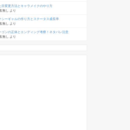
た目変更方法とキャラメイクのやり方
名無し
より
クシーギャルの作り方とステータス成長率
名無し
より
ーゴンの正体とエンディング考察！ネタバレ注意
名無し
より