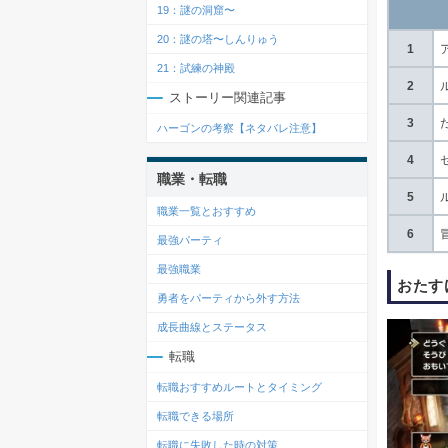
19：謎の洞窟〜
20：謎の塔〜しんりゅう
1
21：試練の神殿
2
ストーリー関連記事
3
ハーゴンの考察【ネタバレ注意】
4
職業・転職
5
職業一覧とおすすめ
6
最強パーティ
最強職業
おたす
勇者をパーティから外す方法
成長曲線とステータス
転職
転職おすすめルートとタイミング
転職できる場所
転職に失敗した時の対策