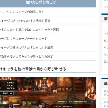
預け方と呼び出し方
マ
アリアハンのルイーダの酒場に行く
最
ルイーダに話しかけおたすけ機能を選択
たすけに出すを選んで助けに出すキャラを選択
ド
セーブして別のセーブデータをロード
遊
ルイーダの酒場に行きたすけをよぶを選択
小
リ
冒険者を選択してキャラが加入したら完了
売
けキャラを他の冒険の書から呼び出せる
最
勇
に
試
に