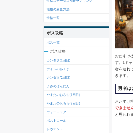
性格ステータス補正ランキング
性格の変更方法
性格一覧
ボス攻略
ボス一覧
ボス攻略
おたすけ
カンダタ(1回目)
す。1キ
者を連れ
ナイルのあくま
きます。
カンダタ(2回目)
よみのばんにん
勇者は
やまたのおろち(1回目)
おたすけ
やまたのおろち(2回目)
できませ
ウォーロック
と思われ
ボストロール
レヴナント