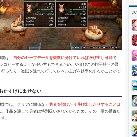
ス
機能は、
自分のセーブデータを複数に分けていれば呼び出し可能
で
ャラコピーするような使い方もできるため、やまびこの帽子持ちの賢
て行ったり、盗賊を連れて行ってレベル上げを効率化するかことがで
おたすけに出せない
機能では、クリアに関係なく
勇者を預けたり呼び出したりすることは
ん
。作品を通して勇者は特別扱いされているため、その一環の措置だ
ます。