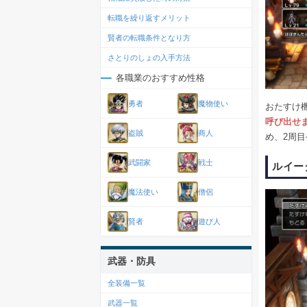
転職を繰り返すメリット
賢者の転職条件となり方
さとりのしょの入手方法
各職業のおすすめ性格
勇者
魔物使い
おたすけ
呼び出せ
盗賊
商人
め、2周
武闘家
戦士
ルイー
魔法使い
僧侶
賢者
遊び人
武器・防具
全装備一覧
武器一覧