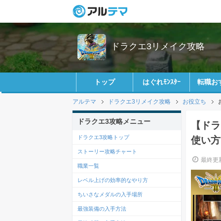
ドラクエ3リメイク攻略
トップ
はぐれﾓﾝｽﾀｰ
転職お
アルテマ
ドラクエ3リメイク攻略
お役立ち
ドラクエ3攻略メニュー
【ドラ
ドラクエ3攻略トップ
使い方
ストーリー攻略チャート
最終更新
職業一覧
レベル上げの効率的なやり方
ちいさなメダルの入手場所
最強装備の入手方法