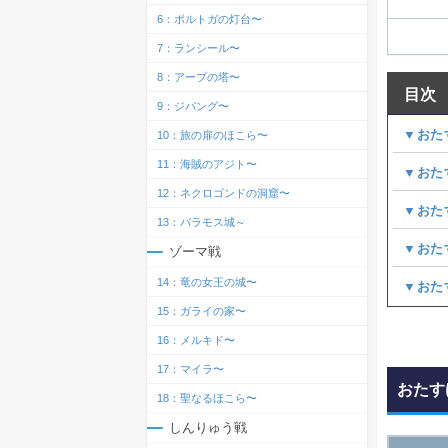
6：ポルトガの灯台〜
7：ランシール〜
8：アープの塔〜
目次
9：ジパング〜
▼おた
10：旅の扉のほこら〜
11：海賊のアジト〜
▼おた
12：ネクロゴンドの洞窟〜
▼おた
13：バラモス城～
▼おた
ゾーマ戦
14：竜の女王の城〜
▼おた
15：ガライの家〜
16：メルキド〜
17：マイラ〜
おたす
18：聖なるほこら〜
しんりゅう戦