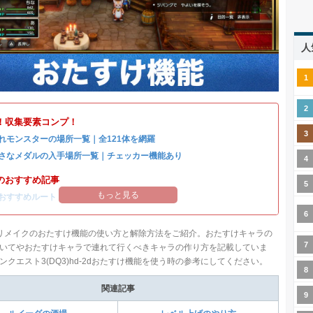
人
！収集要素コンプ！
れモンスターの場所一覧｜全121体を網羅
さなメダルの入手場所一覧｜チェッカー機能あり
のおすすめ記事
もっと見る
おすすめルート
リメイクのおたすけ機能の使い方と解除方法をご紹介。おたすけキャラの
いてやおたすけキャラで連れて行くべきキャラの作り方を記載していま
ンクエスト3(DQ3)hd-2dおたすけ機能を使う時の参考にしてください。
関連記事