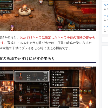
見
に
セ
に
ハ
に
機能を使うと、
おたすけキャラに設定したキャラを他の冒険の書から
ます
。育成してあるキャラを呼び出せば、序盤の攻略が楽になるた
目や家族で子供にプレイさせる時に使える機能です。
ダの酒場でたすけにだす必要あり