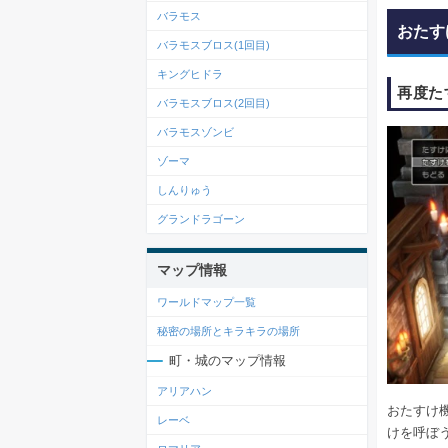
バラモス
おたす
バラモスブロス(1回目)
キングヒドラ
再度た
バラモスブロス(2回目)
バラモスゾンビ
ゾーマ
しんりゅう
グランドラゴーン
マップ情報
ワールドマップ一覧
秘密の場所とキラキラの場所
町・城のマップ情報
アリアハン
おたすけ
レーベ
けを呼ぼ