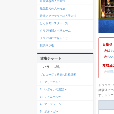
最強武器の入手方法
最強防具の入手方法
最強アクセサリーの入手方法
はぐれモンスター一覧
クリア時間とボリューム
クリア後にできること
目指せ
雑談掲示板
・
はぐ
・
ちい
攻略チャート
攻略班
バラモス戦
・
転職
プロローグ：勇者の性格診断
1：アリアハン〜
ドラクエ3
2：いざないの洞窟〜
経験値につ
す。ドラゴ
3：ノアニール〜
4：アッサラーム〜
5：ポルトガ〜