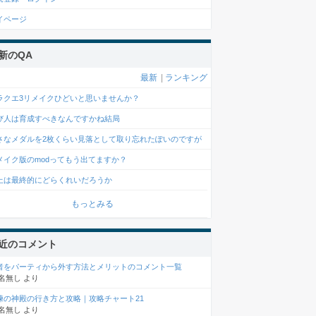
イページ
新のQA
最新
|
ランキング
ラクエ3リメイクひどいと思いませんか？
び人は育成すべきなんですかね結局
さなメダルを2枚くらい見落として取り忘れたぽいのですが
メイク版のmodってもう出てますか？
上は最終的にどらくれいだろうか
もっとみる
近のコメント
者をパーティから外す方法とメリットのコメント一覧
名無し
より
練の神殿の行き方と攻略｜攻略チャート21
名無し
より