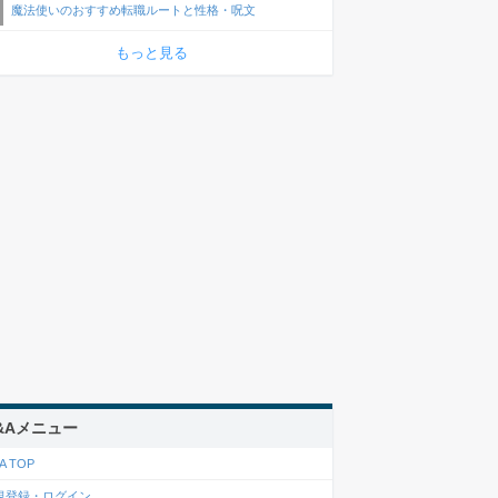
魔法使いのおすすめ転職ルートと性格・呪文
もっと見る
&Aメニュー
A TOP
規登録・ログイン