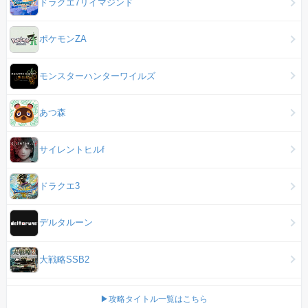
ドラクエ7リイマジンド
ポケモンZA
モンスターハンターワイルズ
あつ森
サイレントヒルf
ドラクエ3
デルタルーン
大戦略SSB2
▶攻略タイトル一覧はこちら