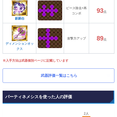
ピース除去+再
93
点
コンボ
麒麟怨
89
攻撃力アップ
点
ディメンションオッ
クス
※入手方法は武器個別ページに記載しています
武器評価一覧はこちら
パーティネメシスを使った人の評価
2人