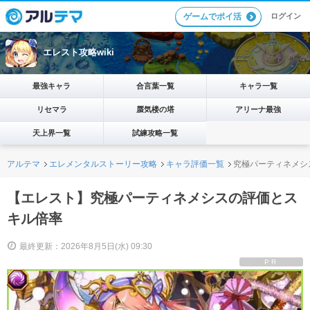
ログイン
ゲームでポイ活
エレスト攻略wiki
最強キャラ
合言葉一覧
キャラ一覧
リセマラ
蜃気楼の塔
アリーナ最強
天上界一覧
試練攻略一覧
アルテマ
エレメンタルストーリー攻略
キャラ評価一覧
究極パーティネメシ
【エレスト】究極パーティネメシスの評価とス
キル倍率
最終更新：2026年8月5日(水) 09:30
PR