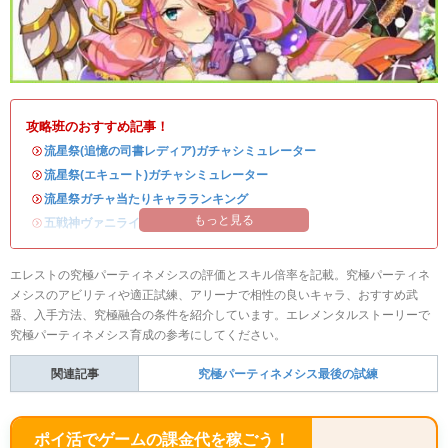
攻略班のおすすめ記事！
・
流星祭(追憶の司書レディア)ガチャシミュレーター
・
流星祭(エキュート)ガチャシミュレーター
・
流星祭ガチャ当たりキャラランキング
もっと見る
・
五戦神ヴァニライベントまとめ
エレストの究極パーティネメシスの評価とスキル倍率を記載。究極パーティネ
メシスのアビリティや適正試練、アリーナで相性の良いキャラ、おすすめ武
器、入手方法、究極融合の条件を紹介しています。エレメンタルストーリーで
究極パーティネメシス育成の参考にしてください。
関連記事
究極パーティネメシス最後の試練
ポイ活でゲームの課金代を稼ごう！