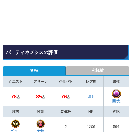
パーティネメシスの評価
究極
究極前
クエスト
アリーナ
グラバト
レア度
属性
78
85
76
星6
点
点
点
闇/火
種族
性別
装備枠
HP
ATK
2
1206
596
ゴッド
女性