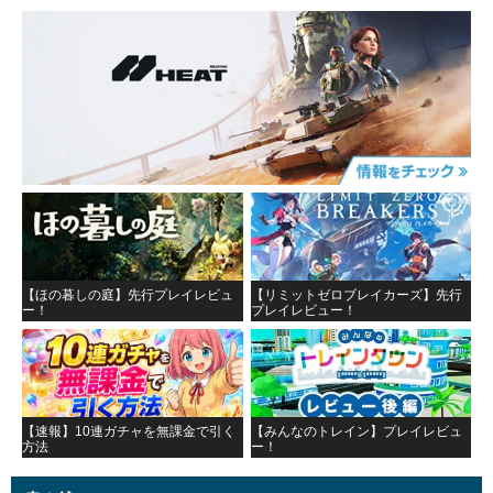
【ほの暮しの庭】先行プレイレビュ
【リミットゼロブレイカーズ】先行
ー！
プレイレビュー！
【速報】10連ガチャを無課金で引く
【みんなのトレイン】プレイレビュ
方法
ー！