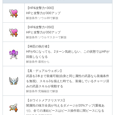
【HP&攻撃力+300】
HPと攻撃力が300アップ
解放条件:ソウル99で解放
【HP&攻撃力+350】
HPと攻撃力が350アップ
解放条件:ソウルマスターで解放
【神罰の執行者】
HPが0になっても、2ターン気絶しない、この状態ではHPが
回復しなくなる
解放条件:最初から
【真・デュアルウェポン】
武器を2本まで装備可能(自身と同じ属性の武器なら装備条件
を無視)、スキル3を揃えた時でも、装備しているチャージ済
みの武器スキルが発動する
解放条件:究極融合で解放
【ホワイトメアクリスマス】
闇属性の味方全員が与えるダメージが20%アップ(重複あ
り)、全ての凍結ピースはピース操作前に闇ピースになる