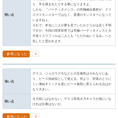
り、手を揉まれたりする事になりますよ。
しかも、『パーティネメシス』の究極融合素材が、クリ
弱い点
スマスモンスターではなく、普通のモンスターになって
いますねぇ。
それで、本当に二人が夢を見ていたかどうかは全く不明
ですが、今回の現実世界では究極パーティネメシスと大
天使イスラフィルは二人とも『ただのぬいぐるみ』へと
化したと思われます。
参考になった
4
デスコ、ジョロウグモなどとの互換性はそれなりにあ
り、ピース供給役として使える。何より、対策のとりに
強い点
くい凍結ギミックを逆にピース無双に変えられる点はか
なり大きい。
火力役にはなれない。デスコ等高火力キャラが他にいな
弱い点
ければ出番はないか。
参考になった
0