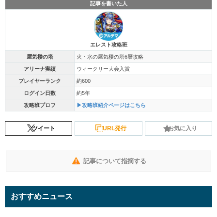
記事を書いた人
エレスト攻略班
蜃気楼の塔
火・水の蜃気楼の塔6層攻略
アリーナ実績
ウィークリー大会入賞
プレイヤーランク
約600
ログイン日数
約5年
攻略班プロフ
▶攻略班紹介ページはこちら
ツイート
URL発行
お気に入り
記事について指摘する
おすすめニュース