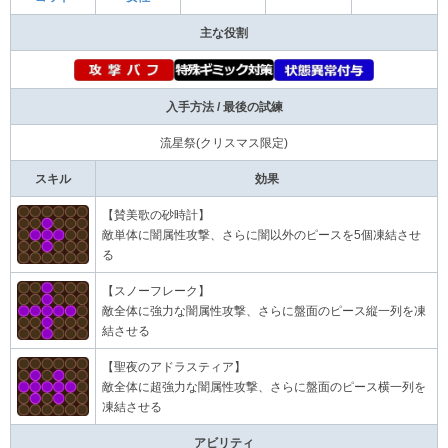
主な役割
入手方法 / 最後の試練
流星祭(クリスマス限定)
スキル
効果
【賛美歌の砂時計】
敵単体に闇属性攻撃、さらに闇以外のピースを5個凍結させ
る
【スノーフレーク】
敵全体に強力な闇属性攻撃、さらに盤面のピース縦一列を凍
結させる
【聖夜のアドラスティア】
敵全体に超強力な闇属性攻撃、さらに盤面のピース横一列を
凍結させる
アビリティ