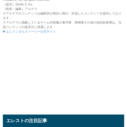
［提供］Studio Z, Inc.
［執筆・編集］アルテマ
※アルテマのコンテンツは編集部が独自に検討・作成したコンテンツを提供しており
ます。
※アルテマに掲載しているゲーム内画像の著作権、商標権その他の知的財産権は、当
該コンテンツの提供元に帰属します
▶エレメンタルストーリー公式サイト
エレストの注目記事