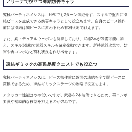
アリーナで役立つ凍結妨害キャラ
究極パーティネメシスは、HP0でも2ターン気絶せず、スキルで盤面に凍
結ピースを生成できる妨害キャラとして役立ちます。自身のピース操作
前には凍結は闇ピースに変わるため有利状況で戦えます。
また、真・デュアルウェポンも所持しており、武器2本が装備可能に加
え、スキル3発動で武器スキルも確定発動できます。所持武器次第で、妨
害や再コンボなど有利状況を作り出せます。
凍結ギミックの高難易度クエストでも役立つ
究極パーティネメシスは、ピース操作前に盤面の凍結を全て闇ピースに
変換できるため、凍結ギミックステージの攻略で役立ちます。
アタッカー性能はやや低いですが、武器を2本装備できるため、再コンボ
要員や補助的な役割を担えるのが強みです。