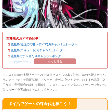
攻略班のおすすめ記事！
・
流星祭(追憶の司書レディア)ガチャシミュレーター
・
流星祭(エキュート)ガチャシミュレーター
・
流星祭ガチャ当たりキャラランキング
もっと見る
・
五戦神ヴァニライベントまとめ
エレストの無の七賢人ガーベラの評価とスキル倍率を記載。無の七賢人ガーベ
ラのアビリティや適正試練、アリーナで相性の良いキャラ、おすすめ武器、入
手方法、究極融合の条件を紹介しています。エレメンタルストーリーで無の七
賢人ガーベラ育成の参考にしてください。
ポイ活でゲームの課金代を稼ごう！