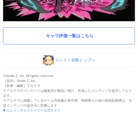
キャラ評価一覧はこちら
エレスト攻略トップへ
©Studio Z, Inc. All rights reserved.
［提供］Studio Z, Inc.
［執筆・編集］アルテマ
※アルテマのコンテンツは編集部が独自に検討・作成したコンテンツを提供しており
ます。
※アルテマに掲載しているゲーム内画像の著作権、商標権その他の知的財産権は、当
該コンテンツの提供元に帰属します
▶エレメンタルストーリー公式サイト