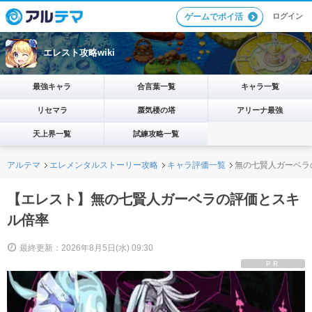
ログイン
ゲームでポイ活
エレスト攻略wiki
最強キャラ
合言葉一覧
キャラ一覧
リセマラ
蜃気楼の塔
アリーナ最強
天上界一覧
試練攻略一覧
アルテマ
エレメンタルストーリー攻略
キャラ評価一覧
無の七賢人ガーベラ
【エレスト】無の七賢人ガーベラの評価とスキ
ル倍率
最終更新：2026年8月5日(水) 09:30
PR