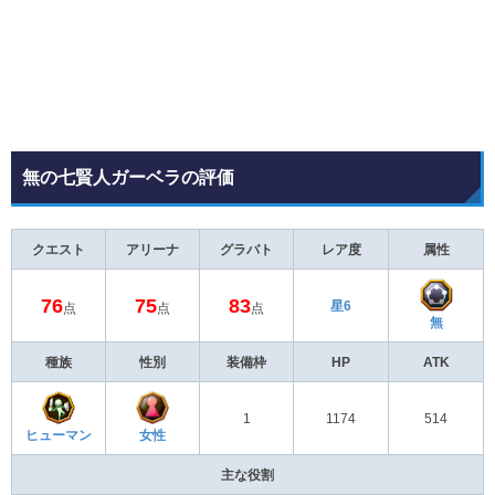
無の七賢人ガーベラの評価
クエスト
アリーナ
グラバト
レア度
属性
76
75
83
星6
点
点
点
無
種族
性別
装備枠
HP
ATK
1
1174
514
ヒューマン
女性
主な役割