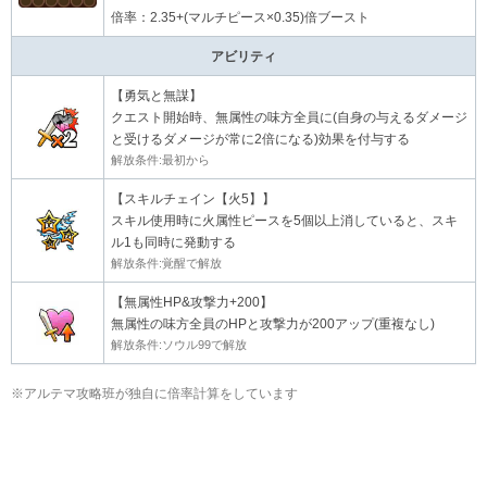
倍率：2.35+(マルチピース×0.35)倍ブースト
アビリティ
【勇気と無謀】
クエスト開始時、無属性の味方全員に(自身の与えるダメージ
と受けるダメージが常に2倍になる)効果を付与する
解放条件:最初から
【スキルチェイン【火5】】
スキル使用時に火属性ピースを5個以上消していると、スキ
ル1も同時に発動する
解放条件:覚醒で解放
【無属性HP&攻撃力+200】
無属性の味方全員のHPと攻撃力が200アップ(重複なし)
解放条件:ソウル99で解放
※アルテマ攻略班が独自に倍率計算をしています