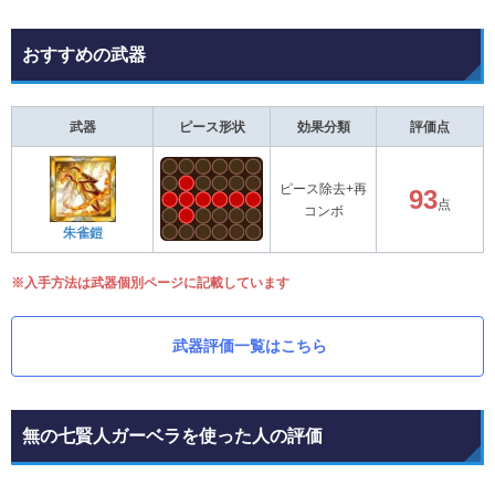
おすすめの武器
武器
ピース形状
効果分類
評価点
ピース除去+再
93
点
コンボ
朱雀鎧
※入手方法は武器個別ページに記載しています
武器評価一覧はこちら
無の七賢人ガーベラを使った人の評価