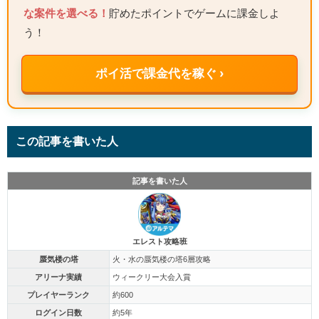
な案件を選べる！
貯めたポイントでゲームに課金しよ
う！
ポイ活で課金代を稼ぐ ›
この記事を書いた人
記事を書いた人
エレスト攻略班
蜃気楼の塔
火・水の蜃気楼の塔6層攻略
アリーナ実績
ウィークリー大会入賞
プレイヤーランク
約600
ログイン日数
約5年