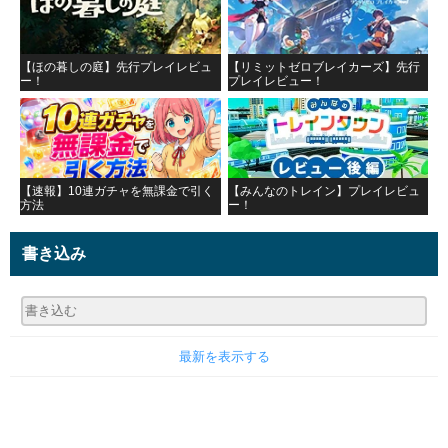
【ほの暮しの庭】先行プレイレビュ
【リミットゼロブレイカーズ】先行
ー！
プレイレビュー！
【速報】10連ガチャを無課金で引く
【みんなのトレイン】プレイレビュ
方法
ー！
書き込み
最新を表示する