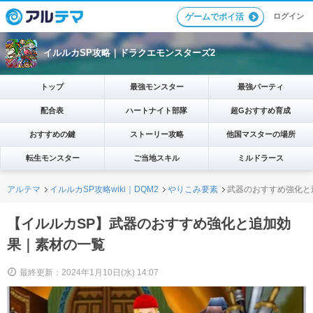
ログイン
ゲームでポイ活
イルルカSP攻略｜ドラクエモンスターズ2
トップ
最強モンスター
最強パーティ
配合表
ハートナイト部隊
超Gおすすめ育成
おすすめの鍵
ストーリー攻略
他国マスターの場所
転生モンスター
ご当地スキル
ミルドラース
アルテマ
イルルカSP攻略wiki｜DQM2
やりこみ要素
武器のおすすめ強化と
【イルルカSP】武器のおすすめ強化と追加効
果｜素材の一覧
最終更新：2024年1月10日(水) 14:07