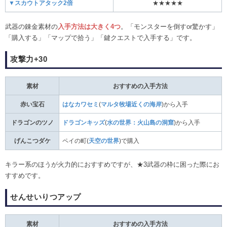
▼スカウトアタック2倍
★★★★★
武器の錬金素材の
入手方法は大きく4つ
。「モンスターを倒すor驚かす」
「購入する」「マップで拾う」「鍵クエストで入手する」です。
攻撃力+30
素材
おすすめの入手方法
赤い宝石
はなカワセミ
(
マルタ牧場近くの海岸
)から入手
ドラゴンのツノ
ドラゴンキッズ
(
水の世界：火山島の洞窟
)から入手
げんこつダケ
ペイの町(
天空の世界
)で購入
キラー系のほうが火力的におすすめですが、★3武器の枠に困った際にお
すすめです。
せんせいりつアップ
素材
おすすめの入手方法