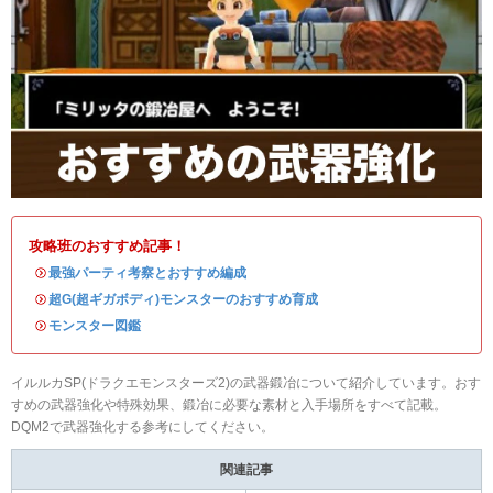
攻略班のおすすめ記事！
・
最強パーティ考察とおすすめ編成
・
超G(超ギガボディ)モンスターのおすすめ育成
・
モンスター図鑑
イルルカSP(ドラクエモンスターズ2)の武器鍛冶について紹介しています。おす
すめの武器強化や特殊効果、鍛冶に必要な素材と入手場所をすべて記載。
DQM2で武器強化する参考にしてください。
関連記事