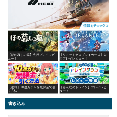
【ほの暮しの庭】先行プレイレビ
【リミットゼロブレイカーズ】先
ュー！
行プレイレビュー！
【速報】10連ガチャを無課金で引
【みんなのトレイン】プレイレビ
く方法
ュー！
書き込み