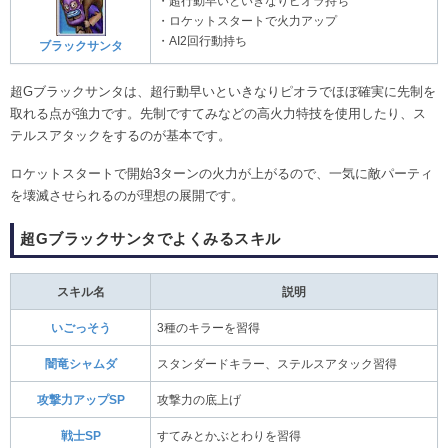
・超行動早いといきなりピオラ持ち
・ロケットスタートで火力アップ
・AI2回行動持ち
ブラックサンタ
超Gブラックサンタは、超行動早いといきなりピオラでほぼ確実に先制を
取れる点が強力です。先制ですてみなどの高火力特技を使用したり、ス
テルスアタックをするのが基本です。
ロケットスタートで開始3ターンの火力が上がるので、一気に敵パーティ
を壊滅させられるのが理想の展開です。
超Gブラックサンタでよくみるスキル
スキル名
説明
いごっそう
3種のキラーを習得
闇竜シャムダ
スタンダードキラー、ステルスアタック習得
攻撃力アップSP
攻撃力の底上げ
戦士SP
すてみとかぶとわりを習得