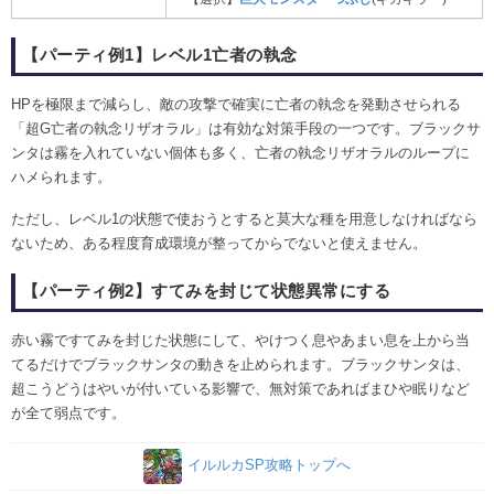
【パーティ例1】レベル1亡者の執念
HPを極限まで減らし、敵の攻撃で確実に亡者の執念を発動させられる
「超G亡者の執念リザオラル」は有効な対策手段の一つです。ブラックサ
ンタは霧を入れていない個体も多く、亡者の執念リザオラルのループに
ハメられます。
ただし、レベル1の状態で使おうとすると莫大な種を用意しなければなら
ないため、ある程度育成環境が整ってからでないと使えません。
【パーティ例2】すてみを封じて状態異常にする
赤い霧ですてみを封じた状態にして、やけつく息やあまい息を上から当
てるだけでブラックサンタの動きを止められます。ブラックサンタは、
超こうどうはやいが付いている影響で、無対策であればまひや眠りなど
が全て弱点です。
イルルカSP攻略トップへ