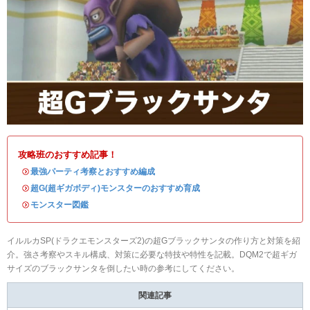
攻略班のおすすめ記事！
・
最強パーティ考察とおすすめ編成
・
超G(超ギガボディ)モンスターのおすすめ育成
・
モンスター図鑑
イルルカSP(ドラクエモンスターズ2)の超Gブラックサンタの作り方と対策を紹
介。強さ考察やスキル構成、対策に必要な特技や特性を記載。DQM2で超ギガ
サイズのブラックサンタを倒したい時の参考にしてください。
関連記事