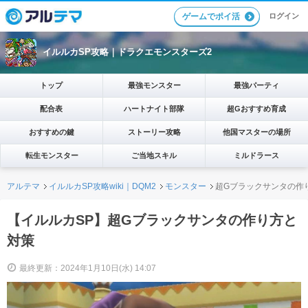
ログイン
ゲームでポイ活
イルルカSP攻略｜ドラクエモンスターズ2
トップ
最強モンスター
最強パーティ
配合表
ハートナイト部隊
超Gおすすめ育成
おすすめの鍵
ストーリー攻略
他国マスターの場所
転生モンスター
ご当地スキル
ミルドラース
アルテマ
イルルカSP攻略wiki｜DQM2
モンスター
超Gブラックサンタの作
【イルルカSP】超Gブラックサンタの作り方と
対策
最終更新：2024年1月10日(水) 14:07