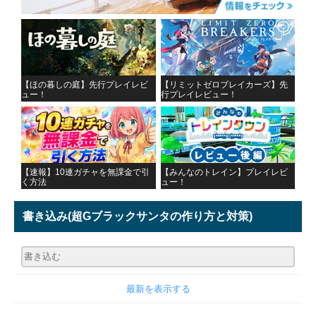
【ほの暮しの庭】先行プレイレビ
【リミットゼロブレイカーズ】先
ュー！
行プレイレビュー！
【速報】10連ガチャを無課金で引
【みんなのトレイン】プレイレビ
く方法
ュー！
書き込み
(超Gブラックサンタの作り方と対策)
最新を表示する