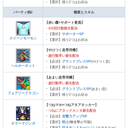
・【選択】残り2つはお好み
パーティ例2
概要とスキル
【赤い霧+サポート要員】
・AI3回行動新生配合
・【選択】
サポーターSP
クイーンモーモン
・【選択】残り2つはお好み
【やけつく息専用機】
・超行動早い新生配合
・
【必須】
グランドブレスSP
(やけつく息)
ヘルホーネット
・【選択】残り2つはお好み
【あまい息専用機】
・超行動早い新生配合
・
【必須】
グランドブレスSP
(あまい息)
フェアリードラゴン
・【選択】残り2つはお好み
【つねマホ×つねアタアタッカー】
・つねにアタックカンタ新生配合
・
【必須】
攻撃力アップSP
・【選択】
戦士
(鞭攻撃が可能)
キラーマジンガ
・【選択】
巨大モンスターつぶし
(ギガキラー)