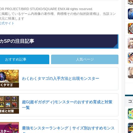
R PROJECT/BIRD STUDIO/SQUARE ENIX All rights reserved.
に掲載しているゲーム内画像の著作権、商標権その他の知的財産権は、当該コン
供元に帰属します
公式サイト
カSPの注目記事
おすすめ記事
人気ページ
わくわくタマゴの入手方法と出現モンスター
コ
超G(超ギガボディ)モンスターのおすすめ育成と対策
一覧
最強モンスターランキング｜サイズ別おすすめモンス