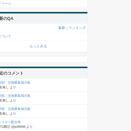
イページ
新のQA
最新
|
ランキング
について
もっとみる
近のコメント
D対戦・交換募集掲示板
名無し
より
D対戦・交換募集掲示板
名無し
より
D対戦・交換募集掲示板
名無し
より
ンスター配合表
TG關注 @js88948
より