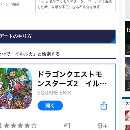
「-」と名がつくモンスターを、パーティに編成
パーティ編成
した時、表示が不正になる不具合を修正
デートのやり方
【
レ
Storeで「イルルカ」と検索する
【
プ
ス