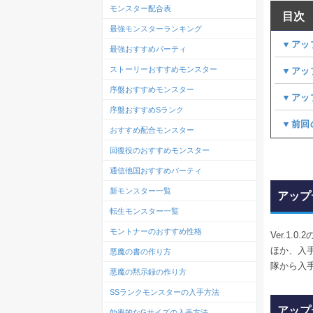
モンスター配合表
目次
最強モンスターランキング
▼アップ
最強おすすめパーティ
ストーリーおすすめモンスター
▼アッ
序盤おすすめモンスター
▼アッ
序盤おすすめSランク
▼前回
おすすめ配合モンスター
回復役のおすすめモンスター
通信他国おすすめパーティ
新モンスター一覧
アップデ
転生モンスター一覧
モントナーのおすすめ性格
Ver.1
ほか、入
悪魔の書の作り方
隊から入
悪魔の黙示録の作り方
SSランクモンスターの入手方法
アップ
効率的なGサイズの入手方法