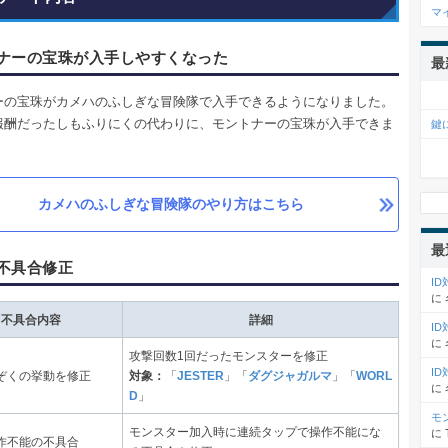
マ
ナーの宝珠が入手しやすくなった
最
ーの宝珠がカメハのふしぎな冒険隊で入手できるようになりました。
報酬だったしもふりにくの代わりに、モントナーの宝珠が入手できま
鍵
カメハのふしぎな冒険隊のやり方はこちら
最
不具合修正
I
に
不具合内容
詳細
I
に
攻撃回数1回だったモンスターを修正
I
ぞくの挙動を修正
対象：
「
JESTER
」「
ダグジャガルマ
」「
WORL
に
D
」
モ
モンスター加入時に連続タップで操作不能にな
に
作不能の不具合