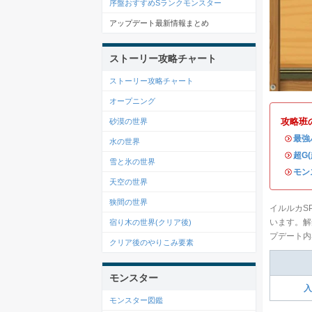
序盤おすすめSランクモンスター
アップデート最新情報まとめ
ストーリー攻略チャート
ストーリー攻略チャート
オープニング
攻略班
砂漠の世界
・
最強
水の世界
・
超G
雪と氷の世界
・
モン
天空の世界
狭間の世界
イルルカSP
います。解
宿り木の世界(クリア後)
プデート内
クリア後のやりこみ要素
モンスター
入
モンスター図鑑