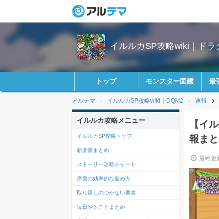
イルルカSP攻略wiki｜ド
トップ
モンスター図鑑
最
アルテマ
イルルカSP攻略wiki｜DQM2
速報
イルルカ攻略メニュー
【イル
イルルカSP攻略トップ
報まと
新要素まとめ
最終更新
ストーリー攻略チャート
序盤の効率的な進め方
取り返しのつかない要素
毎日やることまとめ