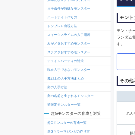
入手条件が特殊なモンスター
モント
ハートナイト作り方
トンブレロ出現方法
モントナ
スイーツスライムの入手場所
ランダム
す。
みがメタおすすめモンスター
ステアタおすすめモンスター
チェインパーティの対策
現在入手できないモンスター
魔戦士の入手方法まとめ
その他
卵の入手方法
卵の名前と生まれるモンスター
卵限定モンスター一覧
超Gモンスターの育成と対策
れん
超Gモンスターの育成一覧
超Gキラーマジンガの作り方
操