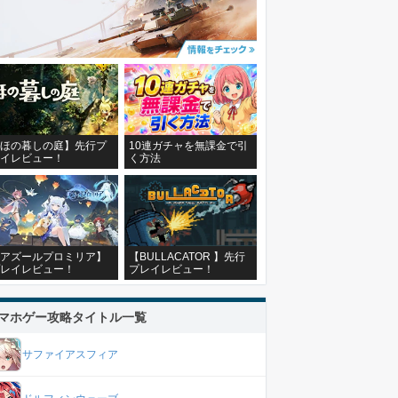
ほの暮しの庭】先行プ
10連ガチャを無課金で引
イレビュー！
く方法
アズールプロミリア】
【BULLACATOR 】先行
レイレビュー！
プレイレビュー！
マホゲー攻略タイトル一覧
サファイアスフィア