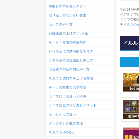
序盤おすすめモンスター
©2014 ARMO
※アルテマ
取り返しのつかない要素
テンツの提
▶イルルカ
セーブのやり方
戦闘速度の上げ方｜3倍速
イルル
らくらく冒険の解放条件
レベル上げの効率的なやり方
メタル系の出現場所と倒し方
お金稼ぎの効率的なやり方
スカウト成功率を上げる方法
ルーラの効果と入手方法
サイズによる違いと特徴
サイズ変更のやり方とメリット
イルとルカの違い
データの引き継ぎ方法
スカウトQの答え