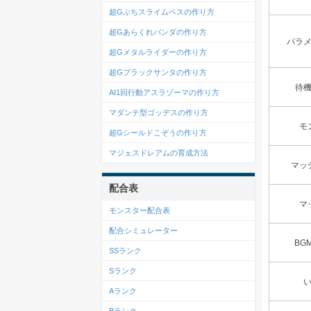
超Gぶちスライムベスの作り方
超Gあらくれパンダの作り方
パラ
超Gメタルライダーの作り方
超Gブラックサンタの作り方
待
AI1回行動アスラゾーマの作り方
マダンテ型ゴッデスの作り方
モ
超Gシールドこぞうの作り方
マジェスドレアムの育成方法
マッ
配合表
マ
モンスター配合表
配合シミュレーター
BG
SSランク
Sランク
Aランク