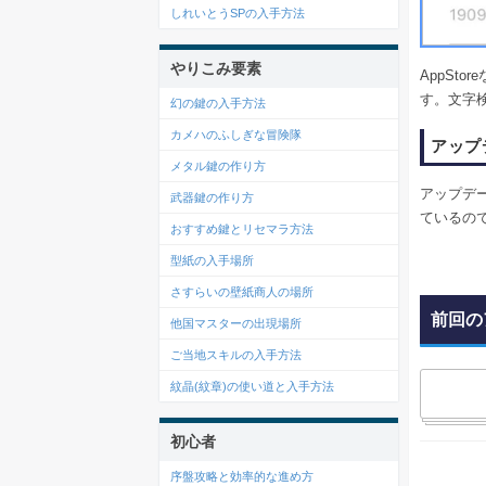
しれいとうSPの入手方法
やりこみ要素
AppSt
す。文字
幻の鍵の入手方法
カメハのふしぎな冒険隊
アップ
メタル鍵の作り方
アップデ
武器鍵の作り方
ているの
おすすめ鍵とリセマラ方法
型紙の入手場所
さすらいの壁紙商人の場所
前回の
他国マスターの出現場所
ご当地スキルの入手方法
紋晶(紋章)の使い道と入手方法
初心者
序盤攻略と効率的な進め方