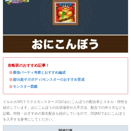
攻略班のおすすめ記事！
・
最強パーティ考察とおすすめ編成
・
超G(超ギガボディ)モンスターのおすすめ育成
・
モンスター図鑑
イルルカSP(ドラクエモンスターズ2)のおにこんぼうの配合表とスキル・特性を
紹介しています。おにこんぼうの出現場所や入手方法、配合での作り方などを
記載。特技・おすすめの新生配合も紹介しているので、DQM2でおにこんぼう
を入手する参考にしてください。
関連記事