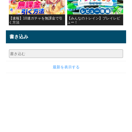
【速報】10連ガチャを無課金で引
【みんなのトレイン】プレイレビ
く方法
ュー！
書き込み
最新を表示する