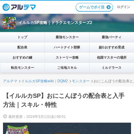
ログイン
ゲームでポイ活
イルルカSP攻略｜ドラクエモンスターズ2
トップ
最強モンスター
最強パーティ
配合表
ハートナイト部隊
超Gおすすめ育成
おすすめの鍵
ストーリー攻略
他国マスターの場所
転生モンスター
ご当地スキル
ミルドラース
アルテマ
イルルカSP攻略wiki｜DQM2
モンスター
おにこんぼうの配合表と
【イルルカSP】おにこんぼうの配合表と入手
方法｜スキル・特性
最終更新：2024年3月1日(金) 08:01