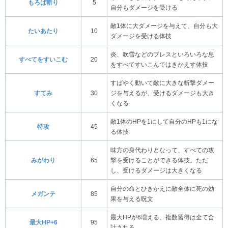
もろば斬り
5
自分もダメージを受ける
敵1体に大ダメージを与えて、自分も大
たいあたり
10
ダメージを受ける体技
炎、吹雪などのブレスといろいろな息
すべてをすいこむ
20
をすべてすいこんではきかえす体技
すばやく動いて敵に大きな斬撃ダメー
すてみ
30
ジを与えるが、受けるダメージも大き
くなる
敵1体のHPを1にして自分のHPも1にな
特攻
45
る体技
味方の身代わりとなって、すべての攻
みがわり
65
撃を受けることができる体技。ただ
し、受けるダメージは大きくなる
自分の命とひきかえに敵全体に死の効
メガンテ
85
果を与える呪文
最大HPが6増える、複数習得は全て合
最大HP+6
95
計される。