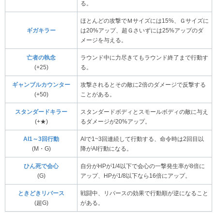
る。
ほとんどの攻撃でＭサイズには15%、Ｇサイズに
ギガキラー
は20%アップ、超Ｇさいずには25%アップのダ
メージを与える。
亡者の執念
ラウンド中に力尽きてもラウンド終了まで行動す
(+25)
る。
ギャンブルカウンター
攻撃されるとその敵に2倍のダメージで反撃する
(+50)
ことがある。
スタンダードキラー
スタンダードボディとスモールボディの敵に与え
(+★)
るダメージが20%アップ。
AI1～3回行動
AIで1~3回連続して行動する、命令時は2回目以
(M・G)
降がAI行動になる。
ひん死で会心
自分がHPが1/4以下で会心の一撃発生率が8倍に
(G)
アップ、HPが1/8以下なら16倍にアップ。
ときどきリバース
戦闘中、リバースの効果で行動順が逆になること
(超G)
がある。