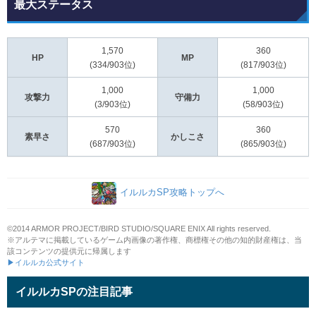
最大ステータス
1,570
360
HP
MP
(334/903位)
(817/903位)
1,000
1,000
攻撃力
守備力
(3/903位)
(58/903位)
570
360
素早さ
かしこさ
(687/903位)
(865/903位)
イルルカSP攻略トップへ
©2014 ARMOR PROJECT/BIRD STUDIO/SQUARE ENIX All rights reserved.
※アルテマに掲載しているゲーム内画像の著作権、商標権その他の知的財産権は、当
該コンテンツの提供元に帰属します
▶イルルカ公式サイト
イルルカSPの注目記事