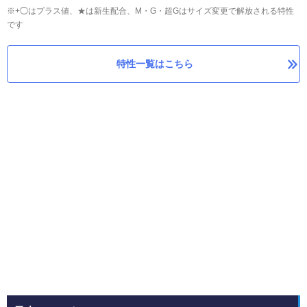
※+◯はプラス値、★は新生配合、M・G・超Gはサイズ変更で解放される特性
です
特性一覧はこちら