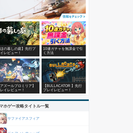
ほの暮しの庭】先行プ
10連ガチャを無課金で引
イレビュー！
く方法
アズールプロミリア】
【BULLACATOR 】先行
レイレビュー！
プレイレビュー！
マホゲー攻略タイトル一覧
サファイアスフィア