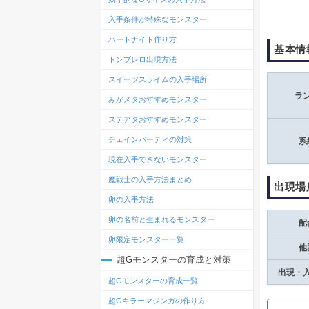
入手条件が特殊なモンスター
ハートナイト作り方
基本情
トンブレロ出現方法
スイーツスライムの入手場所
ラ
みがメタおすすめモンスター
ステアタおすすめモンスター
チェインパーティの対策
系
現在入手できないモンスター
魔戦士の入手方法まとめ
出現場
卵の入手方法
卵の名前と生まれるモンスター
配
卵限定モンスター一覧
他
超Gモンスターの育成と対策
出現・
超Gモンスターの育成一覧
超Gキラーマジンガの作り方