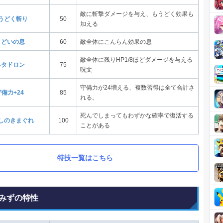
敵に斬撃ダメージを与え、もうどく効果も
うどく斬り
50
加える
まどいの息
60
敵全体にこんらん効果の息
敵全体に残りHP1/8ほどダメージを与える
ベタドロン
75
呪文
守備力が24増える、複数習得は全て合計さ
守備力+24
85
れる。
死んでしまってもわずかな確率で復活する
しのきまぐれ
100
ことがある
特技一覧はこちら
みずの特性