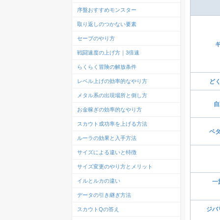
序盤おすすめモンスター
取り返しのつかない要素
セーブのやり方
戦闘速度の上げ方｜3倍速
らくらく冒険の解放条件
レベル上げの効率的なやり方
ど
メタル系の出現場所と倒し方
自
お金稼ぎの効率的なやり方
スカウト成功率を上げる方法
ベ
ルーラの効果と入手方法
サイズによる違いと特徴
サイズ変更のやり方とメリット
イルとルカの違い
一
データの引き継ぎ方法
ジバ
スカウトQの答え