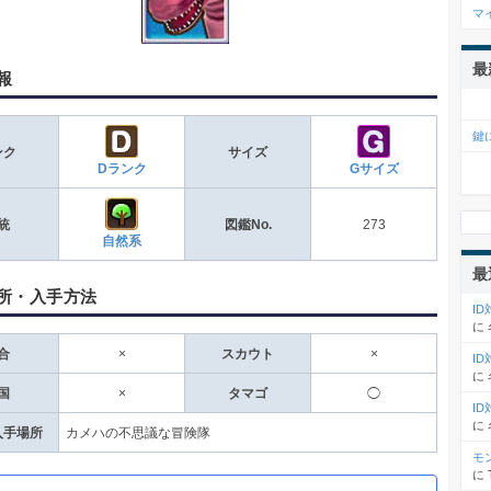
マ
最
報
鍵
ンク
サイズ
Dランク
Gサイズ
統
図鑑No.
273
自然系
最
所・入手方法
I
に
合
×
スカウト
×
I
に
国
×
タマゴ
◯
I
に
入手場所
カメハの不思議な冒険隊
モ
に