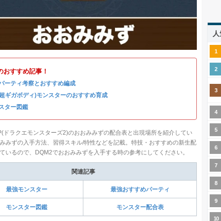
人
のおすすめ記事！
パーティ考察とおすすめ編成
(超ギガボディ)モンスターのおすすめ育成
スター図鑑
P(ドラクエモンスターズ2)のおおみみずの配合表と出現場所を紹介してい
みみずの入手方法、習得スキル/特性などを記載。特技・おすすめの新生配
ているので、DQM2でおおみみずを入手する時の参考にしてください。
関連記事
最強モンスター
最強おすすめパーティ
モンスター図鑑
モンスター配合表