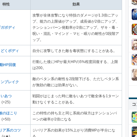
特性
効果
攻撃が全体攻撃になり特技のダメージが1.3倍にアッ
プ、能力の上限値がアップ、成長値が2倍にアップ、
ギガボディ
テンションバーン発動率が2倍にアップ、ザキ・毒・
呪い・混乱・マインド・マヒ・眠りの耐性が3段階ア
ップ。
くどくボディ
自分に攻撃してきた敵を毒状態にすることがある。
行動した後にHPが最大HPの5%程度回復する、上限
動HP回復
は200。
敵のベタン系の耐性を2段階下げる、ただしベタン系
タンブレイク
が無効の敵には効果がない。
いあつ
戦闘がはじまった時に敵をいあつで敵全体を1ターン
(+25)
動けなくすることがある。
コ
族のほこり
この特性の持ち主と同じ系統の味方はテンションバ
(+50)
ーンの確率が2倍になる
リア系のコツ
ジバリア系の効果が15%上がり消費MPが半分にな
(+★)
る。