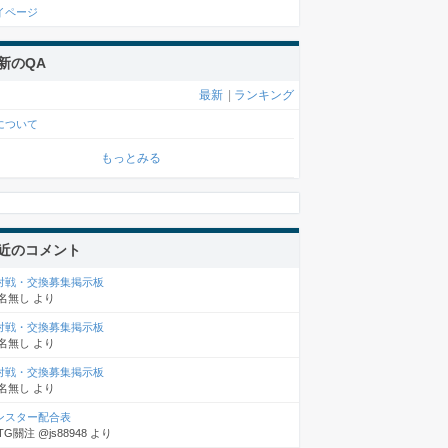
イページ
新のQA
最新
|
ランキング
について
もっとみる
近のコメント
D対戦・交換募集掲示板
名無し
より
D対戦・交換募集掲示板
名無し
より
D対戦・交換募集掲示板
名無し
より
ンスター配合表
TG關注 @js88948
より