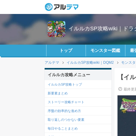
イルルカSP攻略wiki｜ド
トップ
モンスター図鑑
最
アルテマ
イルルカSP攻略wiki｜DQM2
モンスタ
イルルカ攻略メニュー
【イル
イルルカSP攻略トップ
最終更新
新要素まとめ
ストーリー攻略チャート
序盤の効率的な進め方
取り返しのつかない要素
毎日やることまとめ