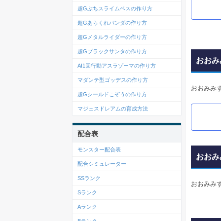
超Gぶちスライムベスの作り方
超Gあらくれパンダの作り方
超Gメタルライダーの作り方
超Gブラックサンタの作り方
おおみ
AI1回行動アスラゾーマの作り方
マダンテ型ゴッデスの作り方
おおみみ
超Gシールドこぞうの作り方
マジェスドレアムの育成方法
配合表
モンスター配合表
おおみ
配合シミュレーター
SSランク
おおみみ
Sランク
Aランク