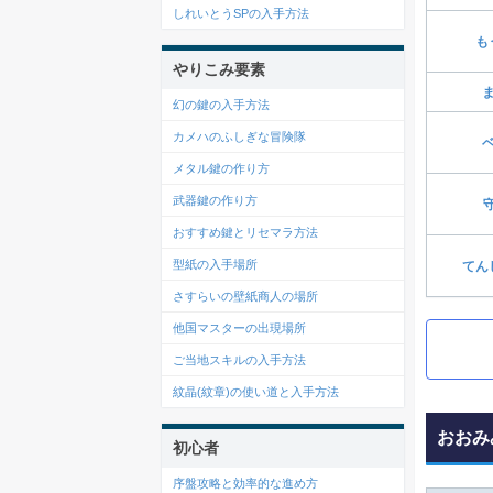
しれいとうSPの入手方法
も
やりこみ要素
幻の鍵の入手方法
カメハのふしぎな冒険隊
メタル鍵の作り方
武器鍵の作り方
おすすめ鍵とリセマラ方法
型紙の入手場所
てん
さすらいの壁紙商人の場所
他国マスターの出現場所
ご当地スキルの入手方法
紋晶(紋章)の使い道と入手方法
おおみ
初心者
序盤攻略と効率的な進め方