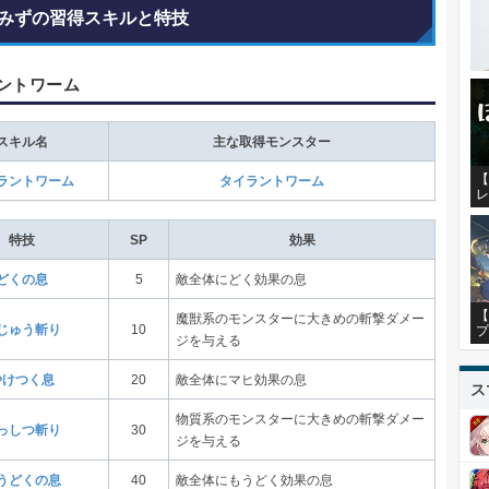
みずの習得スキルと特技
ントワーム
スキル名
主な取得モンスター
【
ラントワーム
タイラントワーム
レ
特技
SP
効果
どくの息
5
敵全体にどく効果の息
【
魔獣系のモンスターに大きめの斬撃ダメー
プ
じゅう斬り
10
ジを与える
やけつく息
20
敵全体にマヒ効果の息
ス
物質系のモンスターに大きめの斬撃ダメー
っしつ斬り
30
ジを与える
うどくの息
40
敵全体にもうどく効果の息