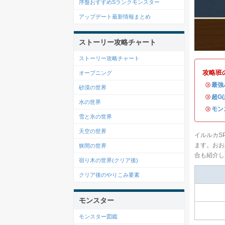
序盤おすすめSランクモンスター
アップデート最新情報まとめ
ストーリー攻略チャート
ストーリー攻略チャート
攻略班
オープニング
・
最強
砂漠の世界
・
超G
水の世界
・
モン
雪と氷の世界
天空の世界
イルルカS
ます。おお
狭間の世界
合も紹介し
宿り木の世界(クリア後)
クリア後のやりこみ要素
モンスター
モンスター図鑑