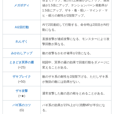
倍までアップ、能力の上限値が少しアップ、成長
メガボディ
値が1.5倍にアップ、テンションバーン発動率が
1.5倍にアップ、ザキ・毒・呪い・マインド・マ
ヒ・眠りの耐性が2段階アップ。
AIで2回連続して行動する、命令時は2回目がAI行
AI2回行動
動になる。
直接攻撃が連続攻撃になる、モンスターにより攻
れんぞく
撃回数が異なる。
みかわしアップ
敵の攻撃をかわす確率が2倍になる。
ときどき冥界の霧
戦闘中、冥界の霧の効果で回復行動をダメージに
(+25)
変えることがある。
ザキブレイク
敵のザキ系の耐性を2段階下げる、ただしザキ系
(+50)
が無効の敵には効果がない。
ザキ攻撃
通常攻撃した敵の息の根をとめることがある。
(+★)
バギ系のコツ
バギ系の効果が15%上がり消費MPが半分にな
(G)
る。