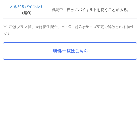
ときどきバイキルト
戦闘中、自分にバイキルトを使うことがある。
(超G)
※+◯はプラス値、★は新生配合、M・G・超Gはサイズ変更で解放される特性
です
特性一覧はこちら