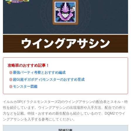
攻略班のおすすめ記事！
・
最強パーティ考察とおすすめ編成
・
超G(超ギガボディ)モンスターのおすすめ育成
・
モンスター図鑑
イルルカSP(ドラクエモンスターズ2)のウイングアサシンの配合表とスキル・特
性を紹介しています。ウイングアサシンの出現場所や入手方法、配合での作り
方などを記載。特技・おすすめの新生配合も紹介しているので、DQM2でウイ
ングアサシンを入手する参考にしてください。
関連記事