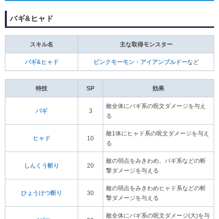
バギ&ヒャド
スキル名
主な取得モンスター
バギ&ヒャド
ピンクモーモン
・
アイアンブルドー
など
特技
SP
効果
敵全体にバギ系の呪文ダメージを与え
バギ
3
る
敵1体にヒャド系の呪文ダメージを与え
ヒャド
10
る
敵の弱点をみきわめ、バギ系などの斬
しんくう斬り
20
撃ダメージを与える
敵の弱点をみきわめヒャド系などの斬
ひょうけつ斬り
30
撃ダメージを与える
敵全体にバギ系の呪文ダメージ(大)を与