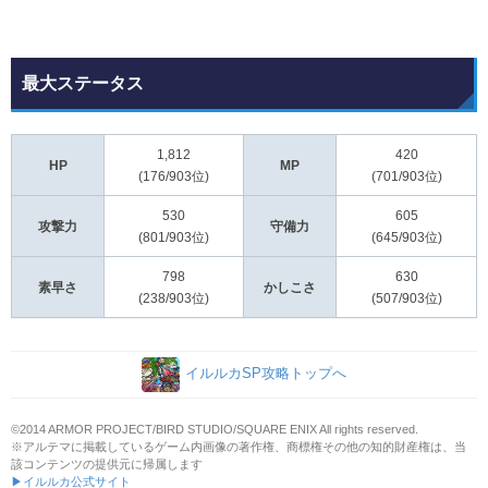
最大ステータス
1,812
420
HP
MP
(176/903位)
(701/903位)
530
605
攻撃力
守備力
(801/903位)
(645/903位)
798
630
素早さ
かしこさ
(238/903位)
(507/903位)
イルルカSP攻略トップへ
©2014 ARMOR PROJECT/BIRD STUDIO/SQUARE ENIX All rights reserved.
※アルテマに掲載しているゲーム内画像の著作権、商標権その他の知的財産権は、当
該コンテンツの提供元に帰属します
▶イルルカ公式サイト