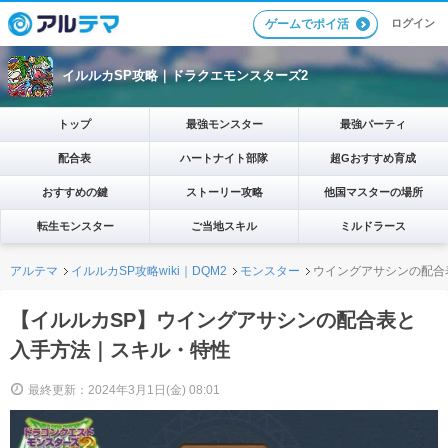
ログイン
ゲームでポイ活
イルルカSP攻略｜ドラクエモンスターズ2
トップ
最強モンスター
最強パーティ
配合表
ハートナイト部隊
超Gおすすめ育成
おすすめの鍵
ストーリー攻略
他国マスターの場所
転生モンスター
ご当地スキル
ミルドラース
アルテマ
イルルカSP攻略wiki｜DQM2
モンスター
ウイングアサシンの配合
【イルルカSP】ウイングアサシンの配合表と
入手方法｜スキル・特性
最終更新：2024年3月1日(金) 08:01