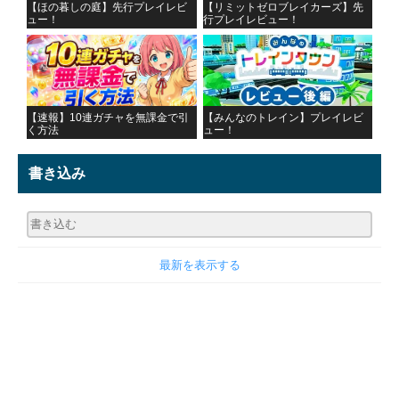
【ほの暮しの庭】先行プレイレビ
【リミットゼロブレイカーズ】先
ュー！
行プレイレビュー！
【速報】10連ガチャを無課金で引
【みんなのトレイン】プレイレビ
く方法
ュー！
書き込み
最新を表示する