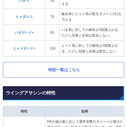
バギマ
50
える
敵全体にヒャド系の呪文ダメージ(大)を
ヒャダルコ
70
与える
バギ系に対しての耐性が2段階上がる、
バギガード+
85
ただし回復と反射は変化しない。
ヒャド系に対しての耐性が2段階上が
ヒャドガード+
100
る、ただし回復と反射は変化しない。
特技一覧はこちら
ウイングアサシンの特性
特性
効果
HPの減少量に応じて通常攻撃のダメージが最大2