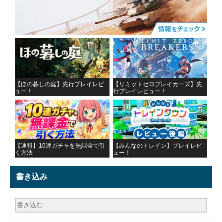
【ほの暮しの庭】先行プレイレビ
【リミットゼロブレイカーズ】先
ュー！
行プレイレビュー！
【速報】10連ガチャを無課金で引
【みんなのトレイン】プレイレビ
く方法
ュー！
書き込み