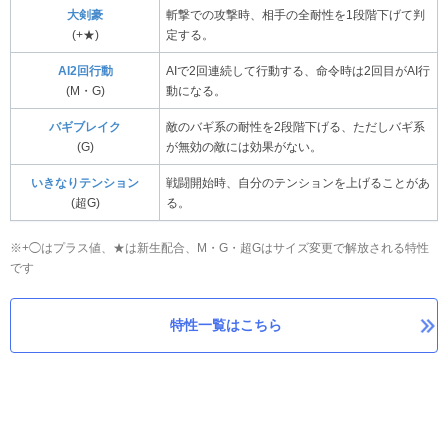
大剣豪
斬撃での攻撃時、相手の全耐性を1段階下げて判
(+★)
定する。
AI2回行動
AIで2回連続して行動する、命令時は2回目がAI行
(M・G)
動になる。
バギブレイク
敵のバギ系の耐性を2段階下げる、ただしバギ系
(G)
が無効の敵には効果がない。
いきなりテンション
戦闘開始時、自分のテンションを上げることがあ
(超G)
る。
※+◯はプラス値、★は新生配合、M・G・超Gはサイズ変更で解放される特性
です
特性一覧はこちら