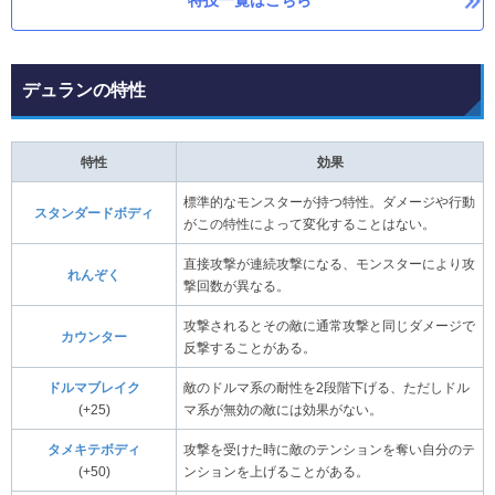
デュランの特性
特性
効果
標準的なモンスターが持つ特性。ダメージや行動
スタンダードボディ
がこの特性によって変化することはない。
直接攻撃が連続攻撃になる、モンスターにより攻
れんぞく
撃回数が異なる。
攻撃されるとその敵に通常攻撃と同じダメージで
カウンター
反撃することがある。
ドルマブレイク
敵のドルマ系の耐性を2段階下げる、ただしドル
(+25)
マ系が無効の敵には効果がない。
タメキテボディ
攻撃を受けた時に敵のテンションを奪い自分のテ
(+50)
ンションを上げることがある。