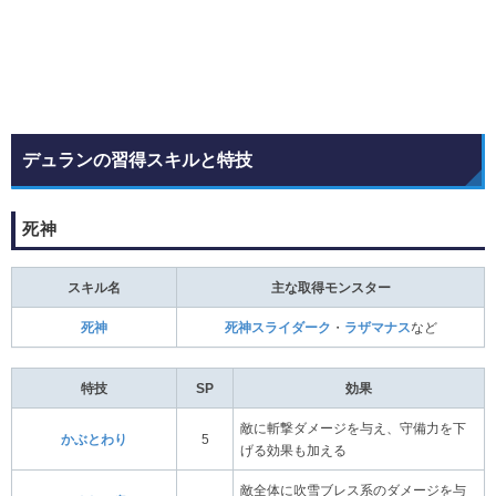
デュランの習得スキルと特技
死神
スキル名
主な取得モンスター
死神
死神スライダーク
・
ラザマナス
など
特技
SP
効果
敵に斬撃ダメージを与え、守備力を下
かぶとわり
5
げる効果も加える
敵全体に吹雪ブレス系のダメージを与