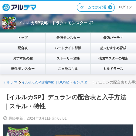
ログイン
ゲームでポイ活
イルルカSP攻略｜ドラクエモンスターズ2
トップ
最強モンスター
最強パーティ
配合表
ハートナイト部隊
超Gおすすめ育成
おすすめの鍵
ストーリー攻略
他国マスターの場所
転生モンスター
ご当地スキル
ミルドラース
アルテマ
イルルカSP攻略wiki｜DQM2
モンスター
デュランの配合表と入手
【イルルカSP】デュランの配合表と入手方法
｜スキル・特性
最終更新：2024年3月1日(金) 08:01