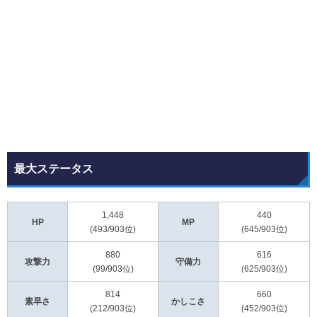
最大ステータス
1,448
440
HP
MP
(493/903位)
(645/903位)
880
616
攻撃力
守備力
(99/903位)
(625/903位)
814
660
素早さ
かしこさ
(212/903位)
(452/903位)