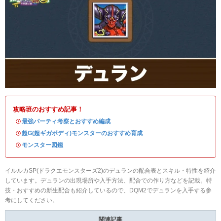
攻略班のおすすめ記事！
・
最強パーティ考察とおすすめ編成
・
超G(超ギガボディ)モンスターのおすすめ育成
・
モンスター図鑑
イルルカSP(ドラクエモンスターズ2)のデュランの配合表とスキル・特性を紹介
しています。デュランの出現場所や入手方法、配合での作り方などを記載。特
技・おすすめの新生配合も紹介しているので、DQM2でデュランを入手する参
考にしてください。
関連記事