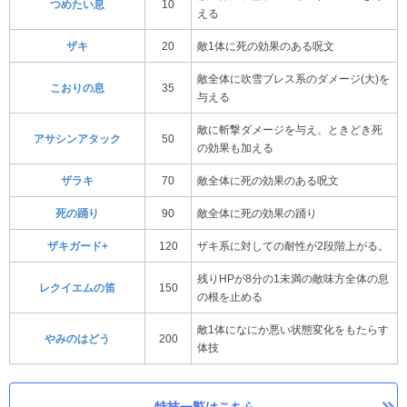
つめたい息
10
える
ザキ
20
敵1体に死の効果のある呪文
敵全体に吹雪ブレス系のダメージ(大)を
こおりの息
35
与える
敵に斬撃ダメージを与え、ときどき死
アサシンアタック
50
の効果も加える
ザラキ
70
敵全体に死の効果のある呪文
死の踊り
90
敵全体に死の効果の踊り
ザキガード+
120
ザキ系に対しての耐性が2段階上がる。
残りHPが8分の1未満の敵味方全体の息
レクイエムの笛
150
の根を止める
敵1体になにか悪い状態変化をもたらす
やみのはどう
200
体技
特技一覧はこちら