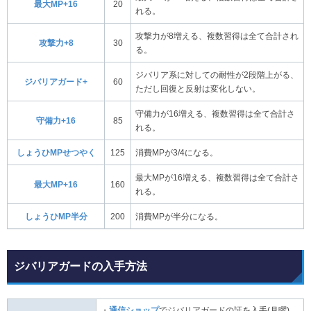
最大MP+16
20
れる。
攻撃力が8増える、複数習得は全て合計され
攻撃力+8
30
る。
ジバリア系に対しての耐性が2段階上がる、
ジバリアガード+
60
ただし回復と反射は変化しない。
守備力が16増える、複数習得は全て合計さ
守備力+16
85
れる。
しょうひMPせつやく
125
消費MPが3/4になる。
最大MPが16増える、複数習得は全て合計さ
最大MP+16
160
れる。
しょうひMP半分
200
消費MPが半分になる。
ジバリアガードの入手方法
・
通信ショップ
でジバリアガードの証を入手(月曜)