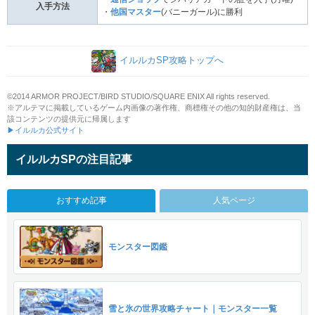
入手方法
・
他国マスター
(バニーガール)に勝利
イルルカSP攻略トップへ
©2014 ARMOR PROJECT/BIRD STUDIO/SQUARE ENIX All rights reserved.
※アルテマに掲載しているゲーム内画像の著作権、商標権その他の知的財産権は、当
該コンテンツの提供元に帰属します
▶イルルカ公式サイト
イルルカSPの注目記事
おすすめ記事
人気ページ
モンスター図鑑
雪と氷の世界攻略チャート｜モンスター一覧