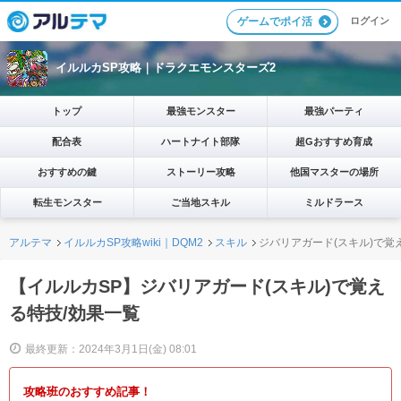
ログイン
ゲームでポイ活
イルルカSP攻略｜ドラクエモンスターズ2
トップ
最強モンスター
最強パーティ
配合表
ハートナイト部隊
超Gおすすめ育成
おすすめの鍵
ストーリー攻略
他国マスターの場所
転生モンスター
ご当地スキル
ミルドラース
アルテマ
イルルカSP攻略wiki｜DQM2
スキル
ジバリアガード(スキル)で覚
【イルルカSP】ジバリアガード(スキル)で覚え
る特技/効果一覧
最終更新：2024年3月1日(金) 08:01
攻略班のおすすめ記事！