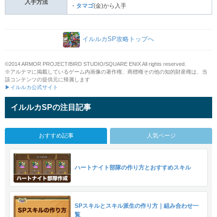
入手方法
・
タマゴ
(金)から入手
イルルカSP攻略トップへ
©2014 ARMOR PROJECT/BIRD STUDIO/SQUARE ENIX All rights reserved.
※アルテマに掲載しているゲーム内画像の著作権、商標権その他の知的財産権は、当
該コンテンツの提供元に帰属します
▶イルルカ公式サイト
イルルカSPの注目記事
おすすめ記事
人気ページ
ハートナイト部隊の作り方とおすすめスキル
SPスキルとスキル派生の作り方｜組み合わせ一
覧