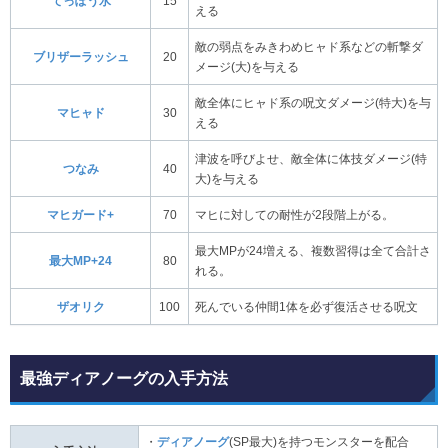
てっぽう水
15
える
敵の弱点をみきわめヒャド系などの斬撃ダ
ブリザーラッシュ
20
メージ(大)を与える
敵全体にヒャド系の呪文ダメージ(特大)を与
マヒャド
30
える
津波を呼びよせ、敵全体に体技ダメージ(特
つなみ
40
大)を与える
マヒガード+
70
マヒに対しての耐性が2段階上がる。
最大MPが24増える、複数習得は全て合計さ
最大MP+24
80
れる。
ザオリク
100
死んでいる仲間1体を必ず復活させる呪文
最強ディアノーグの入手方法
・
ディアノーグ
(SP最大)を持つモンスターを配合