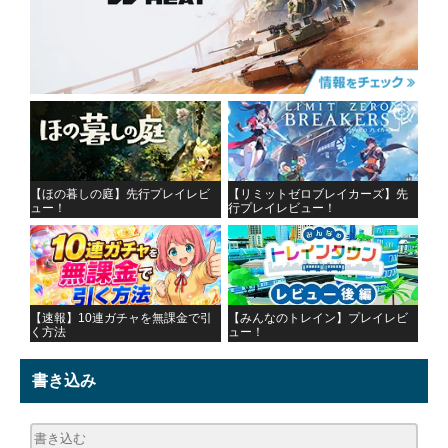
【ほの暮しの庭】先行プレイレビ
【リミットゼロブレイカーズ】先
ュー！
行プレイレビュー！
【速報】10連ガチャを無課金で引
【みんなのトレイン】プレイレビ
く方法
ュー！
書き込み