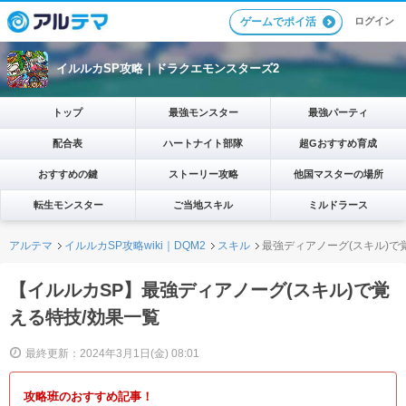
ログイン
ゲームでポイ活
イルルカSP攻略｜ドラクエモンスターズ2
トップ
最強モンスター
最強パーティ
配合表
ハートナイト部隊
超Gおすすめ育成
おすすめの鍵
ストーリー攻略
他国マスターの場所
転生モンスター
ご当地スキル
ミルドラース
アルテマ
イルルカSP攻略wiki｜DQM2
スキル
最強ディアノーグ(スキル)で
【イルルカSP】最強ディアノーグ(スキル)で覚
える特技/効果一覧
最終更新：2024年3月1日(金) 08:01
攻略班のおすすめ記事！