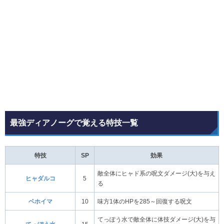
最強ディアノーグで覚える特技一覧
特技
SP
効果
敵全体にヒャド系の呪文ダメージ(大)を与え
ヒャダルコ
5
る
ベホイマ
10
味方1体のHPを285～回復する呪文
てっぽう水で敵全体に体技ダメージ(大)を与