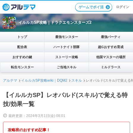
ログイン
ゲームでポイ活
イルルカSP攻略｜ドラクエモンスターズ2
トップ
最強モンスター
最強パーティ
配合表
ハートナイト部隊
超Gおすすめ育成
おすすめの鍵
ストーリー攻略
他国マスターの場所
転生モンスター
ご当地スキル
ミルドラース
アルテマ
イルルカSP攻略wiki｜DQM2
スキル
レオパルド(スキル)で覚える
【イルルカSP】レオパルド(スキル)で覚える特
技/効果一覧
最終更新：2024年3月1日(金) 08:01
攻略班のおすすめ記事！