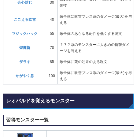
会心封じ
30
体技
敵全体に吹雪ブレス系のダメージ(最大)を与
こごえる吹雪
40
える
マジックハック
55
敵全体のあらゆる耐性を低くする呪文
？？？系のモンスターに大きめの斬撃ダメ
聖魔斬
70
ージを与える
ザラキ
85
敵全体に死の効果のある呪文
敵全体に吹雪ブレス系のダメージ(最大)を与
かがやく息
100
える
レオパルドを覚えるモンスター
習得モンスター一覧