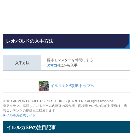
レオパルドの入手方法
・習得モンスターを仲間にする
入手方法
・
タマゴ
(虹)から入手
イルルカSP攻略トップへ
©2014 ARMOR PROJECT/BIRD STUDIO/SQUARE ENIX All rights reserved.
※アルテマに掲載しているゲーム内画像の著作権、商標権その他の知的財産権は、当
該コンテンツの提供元に帰属します
▶イルルカ公式サイト
イルルカSPの注目記事