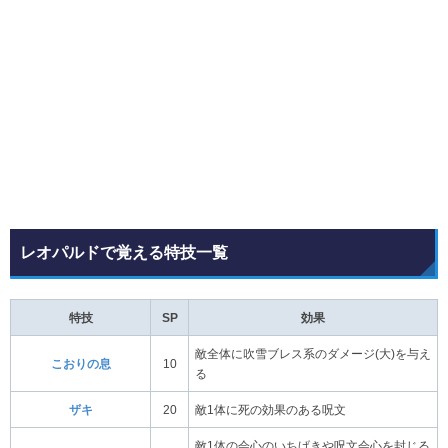
レオパルドで覚える特技一覧
特技
SP
効果
敵全体に吹雪ブレス系のダメージ(大)を与え
こおりの息
10
る
ザキ
20
敵1体に死の効果のある呪文
敵1体の会心のいちげきや呪文会心を封じる