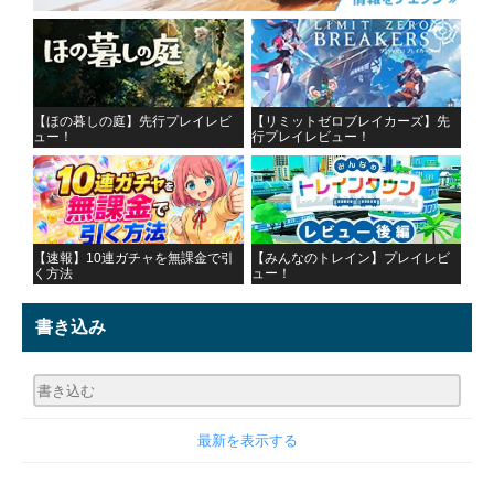
【ほの暮しの庭】先行プレイレビ
【リミットゼロブレイカーズ】先
ュー！
行プレイレビュー！
【速報】10連ガチャを無課金で引
【みんなのトレイン】プレイレビ
く方法
ュー！
書き込み
最新を表示する