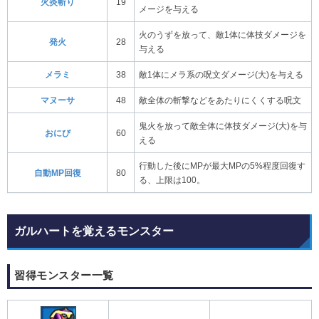
火炎斬り
19
メージを与える
火のうずを放って、敵1体に体技ダメージを
発火
28
与える
メラミ
38
敵1体にメラ系の呪文ダメージ(大)を与える
マヌーサ
48
敵全体の斬撃などをあたりにくくする呪文
鬼火を放って敵全体に体技ダメージ(大)を与
おにび
60
える
行動した後にMPが最大MPの5%程度回復す
自動MP回復
80
る、上限は100。
ガルハートを覚えるモンスター
習得モンスター一覧