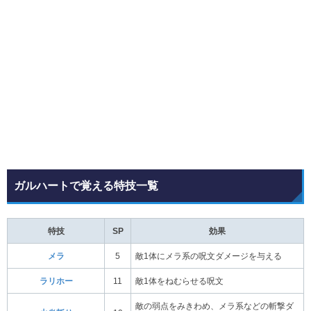
ガルハートで覚える特技一覧
特技
SP
効果
メラ
5
敵1体にメラ系の呪文ダメージを与える
ラリホー
11
敵1体をねむらせる呪文
敵の弱点をみきわめ、メラ系などの斬撃ダ