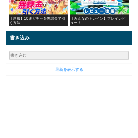
【速報】10連ガチャを無課金で引
【みんなのトレイン】プレイレビ
く方法
ュー！
書き込み
最新を表示する