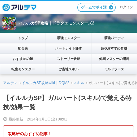
ログイン
ゲームでポイ活
イルルカSP攻略｜ドラクエモンスターズ2
トップ
最強モンスター
最強パーティ
配合表
ハートナイト部隊
超Gおすすめ育成
おすすめの鍵
ストーリー攻略
他国マスターの場所
転生モンスター
ご当地スキル
ミルドラース
アルテマ
イルルカSP攻略wiki｜DQM2
スキル
ガルハート(スキル)で覚える
【イルルカSP】ガルハート(スキル)で覚える特
技/効果一覧
最終更新：2024年3月1日(金) 08:01
攻略班のおすすめ記事！