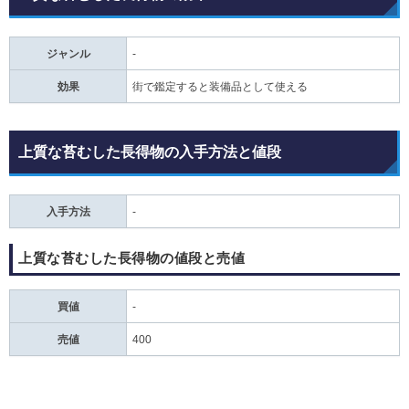
ジャンル
-
効果
街で鑑定すると装備品として使える
上質な苔むした長得物の入手方法と値段
入手方法
-
上質な苔むした長得物の値段と売値
買値
‐
売値
400