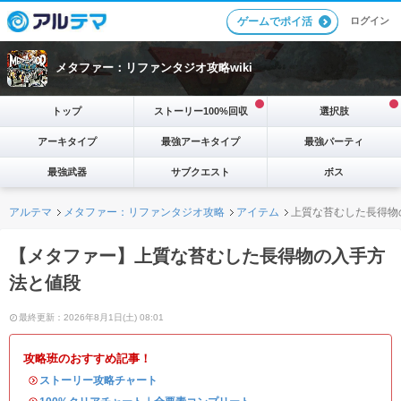
ログイン
ゲームでポイ活
メタファー：リファンタジオ攻略wiki
トップ
ストーリー100%回収
選択肢
アーキタイプ
最強アーキタイプ
最強パーティ
最強武器
サブクエスト
ボス
アルテマ
メタファー：リファンタジオ攻略
アイテム
上質な苔むした長得物
【メタファー】上質な苔むした長得物の入手方
法と値段
最終更新：2026年8月1日(土) 08:01
攻略班のおすすめ記事！
・
ストーリー攻略チャート