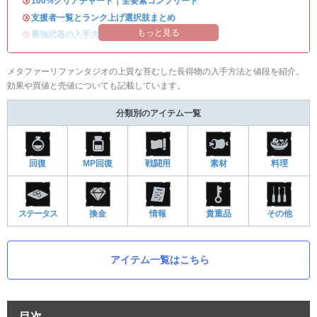
・
100%クリアチャート｜全要素コンプリート
・
支援者一覧とランク上げ選択肢まとめ
もっと見る
・
最強武器の入手方法
メタファーリファンタジオの上質な苔むした長得物の入手方法と値段を紹介。
効果や買値と売値についても記載しています。
分類別のアイテム一覧
回復
MP回復
戦闘用
素材
料理
ステータス
換金
情報
貴重品
その他
アイテム一覧はこちら
目次