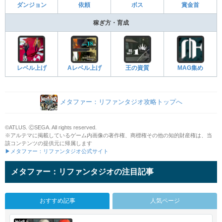
ダンジョン
依頼
ボス
賞金首
稼ぎ方・育成
レベル上げ
Aレベル上げ
王の資質
MAG集め
メタファー：リファンタジオ攻略トップへ
©ATLUS. ⒸSEGA. All rights reserved.
※アルテマに掲載しているゲーム内画像の著作権、商標権その他の知的財産権は、当
該コンテンツの提供元に帰属します
▶メタファー：リファンタジオ公式サイト
メタファー：リファンタジオの注目記事
おすすめ記事
人気ページ