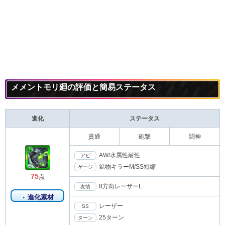
メメントモリ廻の評価と簡易ステータス
進化
ステータス
貫通
砲撃
闘神
AW/水属性耐性
アビ
鉱物キラーM/SS短縮
ゲージ
75
点
8方向レーザーL
友情
進化素材
レーザー
SS
25ターン
ターン