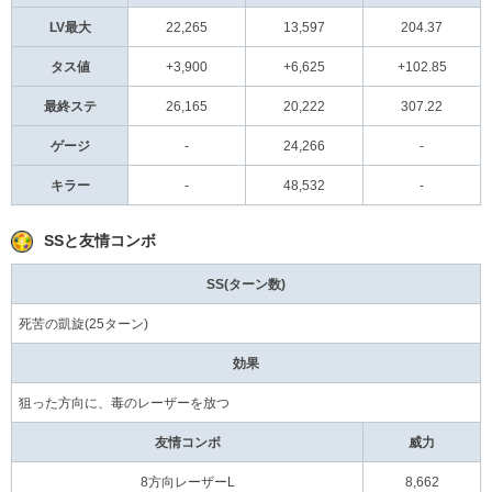
LV最大
22,265
13,597
204.37
タス値
+3,900
+6,625
+102.85
最終ステ
26,165
20,222
307.22
ゲージ
-
24,266
-
キラー
-
48,532
-
SSと友情コンボ
SS(ターン数)
死苦の凱旋(25ターン)
効果
狙った方向に、毒のレーザーを放つ
友情コンボ
威力
8方向レーザーL
8,662