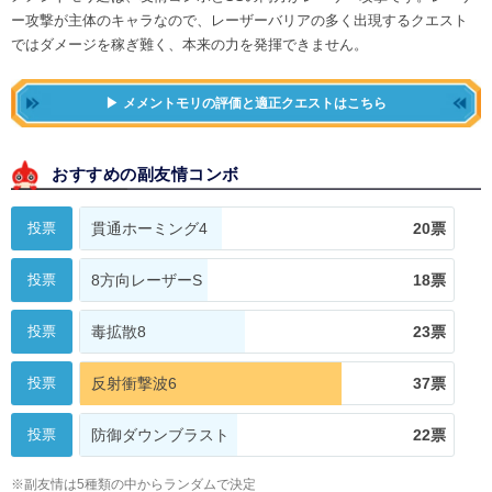
ー攻撃が主体のキャラなので、レーザーバリアの多く出現するクエスト
ではダメージを稼ぎ難く、本来の力を発揮できません。
メメントモリの評価と適正クエストはこちら
おすすめの副友情コンボ
投票
貫通ホーミング4
20票
投票
8方向レーザーS
18票
投票
毒拡散8
23票
投票
反射衝撃波6
37票
投票
防御ダウンブラスト
22票
※副友情は5種類の中からランダムで決定