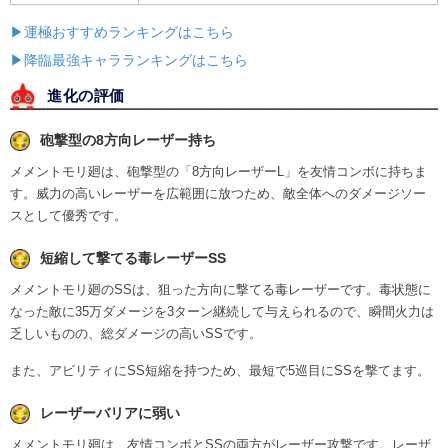
▶運極おすすめランキングはこちら
▶降臨最強キャラランキングはこちら
進化の評価
砲撃型の8方向レーザー持ち
メメントモリ廻は、砲撃型の「8方向レーザーL」を友情コンボに持ちま
す。威力の高いレーザーを広範囲に放つため、敵全体へのダメージソー
スとして優秀です。
短縮して撃てる毒レーザーSS
メメントモリ廻のSSは、狙った方向に撃てる毒レーザーです。毒状態に
なった敵に35万ダメージを3ターン継続して与えられるので、瞬間火力は
乏しいものの、総ダメージの高いSSです。
また、アビリティにSS短縮を持つため、最短で5巡目にSSを撃てます。
レーザーバリアに弱い
メメントモリ廻は、友情コンボとSSの両方がレーザー攻撃です。レーザ