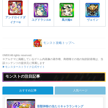
アンドロイドダ
ユグドラシルα
風火輪α
ヴェイン
イナーα
モンスト攻略トップへ
©MIXI All rights reserved.
※アルテマに掲載しているゲーム内画像の著作権、商標権その他の知的財産権は、当
該コンテンツの提供元に帰属します
▶モンスターストライク公式サイト
モンストの注目記事
おすすめ記事
人気ページ
彩獣神祭の当たりキャラランキング