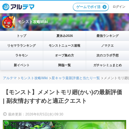
ログイン
ゲームでポイ活
モンスト攻略Wiki
トップ
夏休み2026
最強ランキング
リセマラランキング
モンストニュース速報
ノマクエ
ラキモン
オーブ集め方
次のコラボ予想
新イベント
降臨一覧
ガチャシミュまとめ
アルテマ
モンスト攻略Wiki
星キャラ最新評価と当たり一覧
メメントモリ廻(
【モンスト】メメントモリ廻(かい)の最新評価
| 副友情おすすめと適正クエスト
最終更新：2026年8月5日(水) 09:30