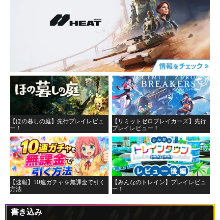
【ほの暮しの庭】先行プレイレビュ
【リミットゼロブレイカーズ】先行
ー！
プレイレビュー！
【速報】10連ガチャを無課金で引く
【みんなのトレイン】プレイレビュ
方法
ー！
書き込み