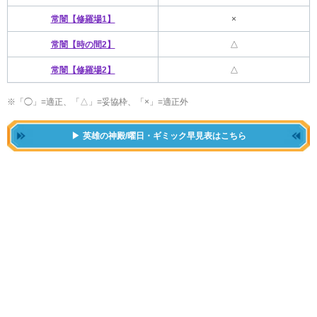
常闇【修羅場1】
×
常闇【時の間2】
△
常闇【修羅場2】
△
※
「◯」=適正、「△」=妥協枠、「×」=適正外
英雄の神殿/曜日・ギミック早見表はこちら