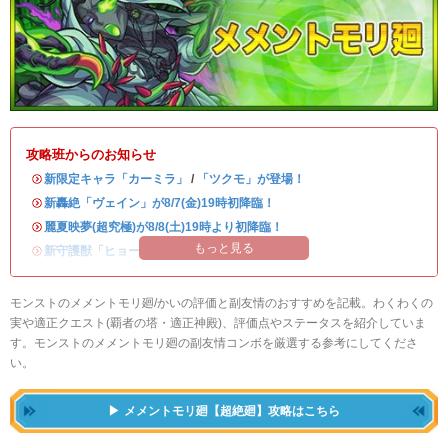
攻略班からのお知らせ
・
新限定キャラ「カーミラ」
/
「ツクモ」が登場！
・
新轟絶「ヴェイン」が8/7(金)19時初降臨！
・
麗夏映夢(超究極)が8/8(土)19時より初降臨！
もっと見る
・
新守護獣「ヒョーたん」が登場！
モンストのメメントモリ廻/かいの評価と副友情のおすすめを記載。わくわくの
実や適正クエスト(覇者の塔・適正神殿)、評価点やステータスを紹介していま
す。モンストのメメントモリ廻の副友情コンボを厳選する参考にしてくださ
い。
メメントモリ廻【超絶廻】攻略はこちら