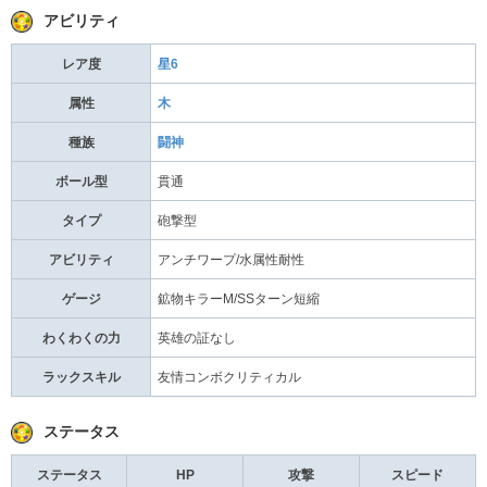
アビリティ
レア度
星6
属性
木
種族
闘神
ボール型
貫通
タイプ
砲撃型
アビリティ
アンチワープ/水属性耐性
ゲージ
鉱物キラーM/SSターン短縮
わくわくの力
英雄の証なし
ラックスキル
友情コンボクリティカル
ステータス
ステータス
HP
攻撃
スピード