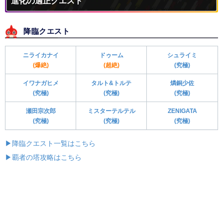
進化の適正クエスト
降臨クエスト
ニライカナイ
ドゥーム
シュライミ
(爆絶)
(超絶)
(究極)
イワナガヒメ
タルト&トルテ
燐銅少佐
(究極)
(究極)
(究極)
瀬田宗次郎
ミスターテルテル
ZENIGATA
(究極)
(究極)
(究極)
▶降臨クエスト一覧はこちら
▶覇者の塔攻略はこちら