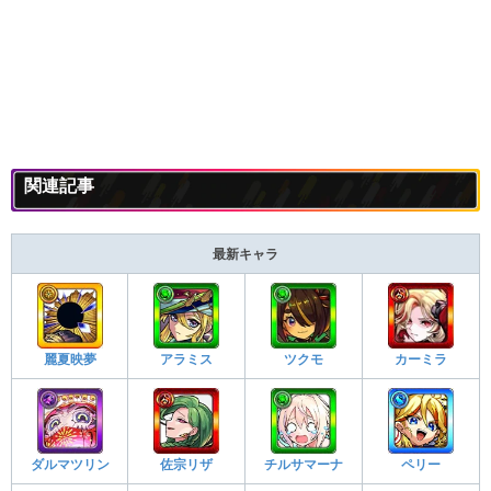
関連記事
最新キャラ
麗夏映夢
アラミス
ツクモ
カーミラ
ダルマツリン
佐宗リザ
チルサマーナ
ペリー