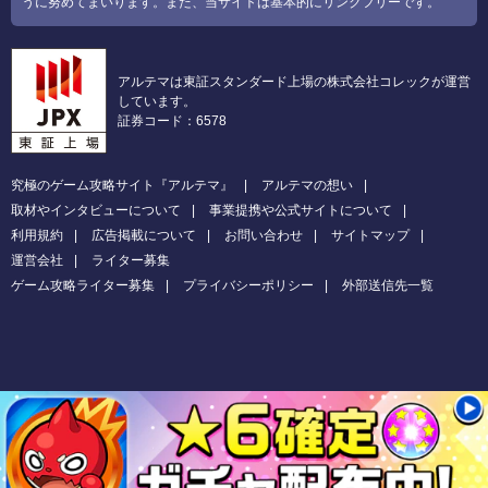
うに努めてまいります。また、当サイトは基本的にリンクフリーです。
アルテマは東証スタンダード上場の株式会社コレックが運営
しています。
証券コード：6578
究極のゲーム攻略サイト『アルテマ』
アルテマの想い
取材やインタビューについて
事業提携や公式サイトについて
利用規約
広告掲載について
お問い合わせ
サイトマップ
運営会社
ライター募集
ゲーム攻略ライター募集
プライバシーポリシー
外部送信先一覧
Copyright (C) 2026 モンスト攻略Wiki
All Rights Reserved.