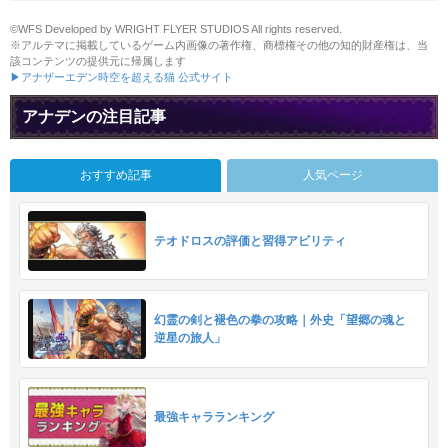
©WFS Developed by WRIGHT FLYER STUDIOS All rights reserved.
※アルテマに掲載しているゲーム内画像の著作権、商標権その他の知的財産権は、当
該コンテンツの提供元に帰属します
▶アナザーエデン時空を超える猫 公式サイト
アナデンの注目記事
おすすめ記事
人気ページ
テオドロスの評価と習得アビリティ
幻霊の剣と褪色の拳の攻略｜外史「望郷の魂と
逆星の旅人」
最強キャラランキング