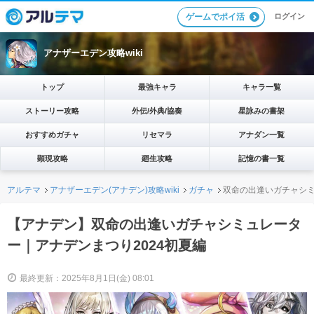
ログイン
ゲームでポイ活
アナザーエデン攻略wiki
トップ
最強キャラ
キャラ一覧
ストーリー攻略
外伝/外典/協奏
星詠みの書架
おすすめガチャ
リセマラ
アナダン一覧
顕現攻略
廻生攻略
記憶の書一覧
アルテマ
アナザーエデン(アナデン)攻略wiki
ガチャ
双命の出逢いガチャシミ
【アナデン】双命の出逢いガチャシミュレータ
ー｜アナデンまつり2024初夏編
最終更新：2025年8月1日(金) 08:01