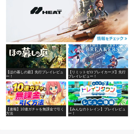
【ほの暮しの庭】先行プレイレビュ
【リミットゼロブレイカーズ】先行
ー！
プレイレビュー！
【速報】10連ガチャを無課金で引く
【みんなのトレイン】プレイレビュ
方法
ー！