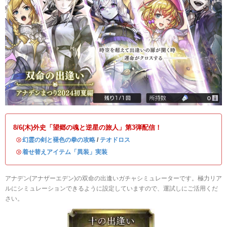
8/6(木)外史「望郷の魂と逆星の旅人」第3弾配信！
・
幻霊の剣と褪色の拳の攻略
/
テオドロス
・
着せ替えアイテム「異装」実装
アナデン(アナザーエデン)の双命の出逢いガチャシミュレーターです。極力リア
ルにシミュレーションできるように設定していますので、運試しにご活用くだ
さい。