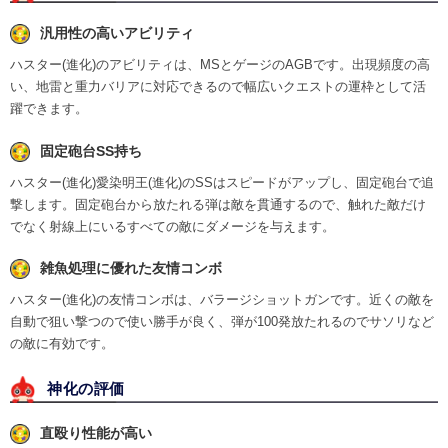
汎用性の高いアビリティ
ハスター(進化)のアビリティは、MSとゲージのAGBです。出現頻度の高
い、地雷と重力バリアに対応できるので幅広いクエストの運枠として活
躍できます。
固定砲台SS持ち
ハスター(進化)愛染明王(進化)のSSはスピードがアップし、固定砲台で追
撃します。固定砲台から放たれる弾は敵を貫通するので、触れた敵だけ
でなく射線上にいるすべての敵にダメージを与えます。
雑魚処理に優れた友情コンボ
ハスター(進化)の友情コンボは、バラージショットガンです。近くの敵を
自動で狙い撃つので使い勝手が良く、弾が100発放たれるのでサソリなど
の敵に有効です。
神化の評価
直殴り性能が高い