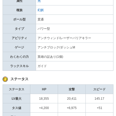
属性
光
種族
幻妖
ボール型
貫通
タイプ
パワー型
アビリティ
アンチウィンド/レーザーバリアキラー
ゲージ
アンチブロック/ダッシュM
わくわくの力
英雄の証あり(1個)
ラックスキル
ガイド
ステータス
ステータス
HP
攻撃
スピード
LV最大
18,355
20,411
145.17
タス値
+4,200
+6,975
+51