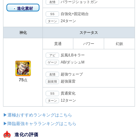
バラージショットガン
友情
進化素材
自強化+固定砲台
SS
24ターン
ターン
神化
ステータス
貫通
パワー
幻妖
反風/LBキラー
アビ
AB/ダッシュM
ゲージ
超強ウェーブ
友情
75
点
超強落雷
副友情
貫通変化
SS
12ターン
ターン
▶運極おすすめランキングはこちら
▶降臨最強キャラランキングはこちら
進化の評価