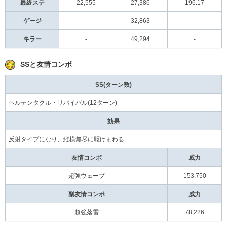
最終ステ
22,555
27,386
196.17
ゲージ
-
32,863
-
キラー
-
49,294
-
SSと友情コンボ
SS(ターン数)
ヘルテンタクル・リバイバル(12ターン)
効果
反射タイプになり、縦横無尽に駆けまわる
友情コンボ
威力
超強ウェーブ
153,750
副友情コンボ
威力
超強落雷
78,226