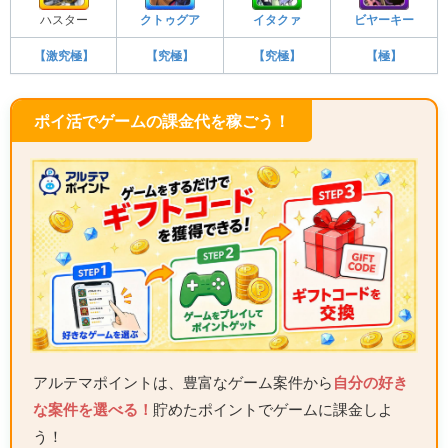
ハスター
クトゥグア
イタクァ
ビヤーキー
【激究極】
【究極】
【究極】
【極】
ポイ活でゲームの課金代を稼ごう！
アルテマポイントは、豊富なゲーム案件から
自分の好き
な案件を選べる！
貯めたポイントでゲームに課金しよ
う！