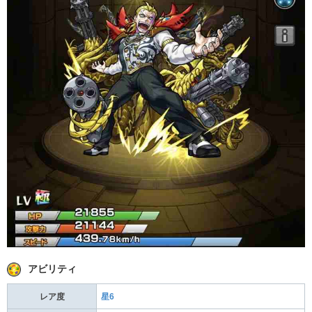
アビリティ
レア度
星6