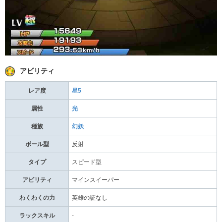
アビリティ
レア度
星5
属性
光
種族
幻妖
ボール型
反射
タイプ
スピード型
アビリティ
マインスイーパー
わくわくの力
英雄の証なし
ラックスキル
-