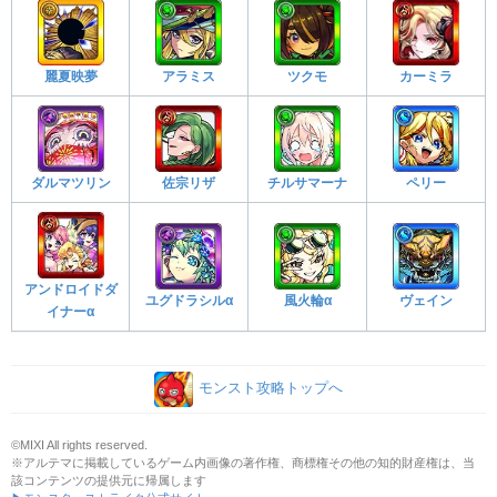
麗夏映夢
アラミス
ツクモ
カーミラ
ダルマツリン
佐宗リザ
チルサマーナ
ペリー
アンドロイドダ
ユグドラシルα
風火輪α
ヴェイン
イナーα
モンスト攻略トップへ
©MIXI All rights reserved.
※アルテマに掲載しているゲーム内画像の著作権、商標権その他の知的財産権は、当
該コンテンツの提供元に帰属します