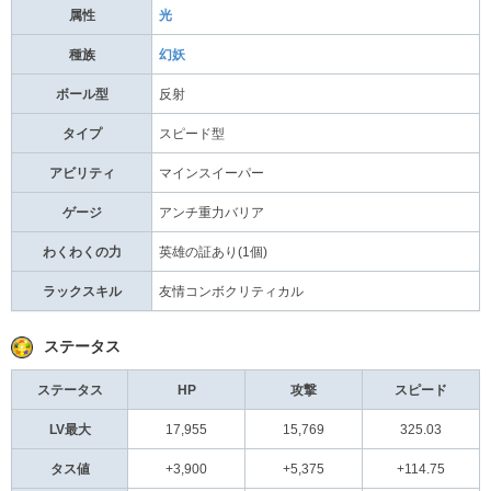
属性
光
種族
幻妖
ボール型
反射
タイプ
スピード型
アビリティ
マインスイーパー
ゲージ
アンチ重力バリア
わくわくの力
英雄の証あり(1個)
ラックスキル
友情コンボクリティカル
ステータス
ステータス
HP
攻撃
スピード
LV最大
17,955
15,769
325.03
タス値
+3,900
+5,375
+114.75