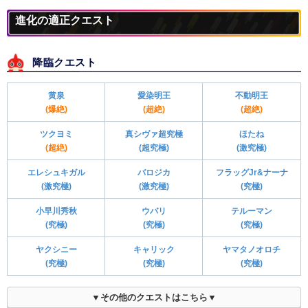
進化の適正クエスト
降臨クエスト
黄泉
愛染明王
不動明王
(爆絶)
(超絶)
(超絶)
ツクヨミ
真シヴァ超究極
ほたね
(超絶)
(超究極)
(激究極)
エレシュキガル
バロジカ
フラッグJr&ナーナ
(激究極)
(激究極)
(究極)
小早川秀秋
ウバリ
テルーマン
(究極)
(究極)
(究極)
ヤクシニー
キャリック
ヤマタノオロチ
(究極)
(究極)
(究極)
▼その他のクエストはこちら▼