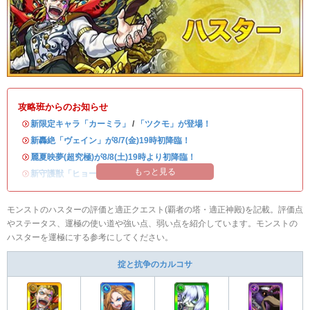
攻略班からのお知らせ
・
新限定キャラ「カーミラ」
/
「ツクモ」が登場！
・
新轟絶「ヴェイン」が8/7(金)19時初降臨！
・
麗夏映夢(超究極)が8/8(土)19時より初降臨！
もっと見る
・
新守護獣「ヒョーたん」が登場！
モンストのハスターの評価と適正クエスト(覇者の塔・適正神殿)を記載。評価点
やステータス、運極の使い道や強い点、弱い点を紹介しています。モンストの
ハスターを運極にする参考にしてください。
掟と抗争のカルコサ