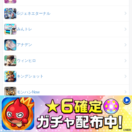
Gジェネエターナル
みんトレ
アナデン
ウィンヒロ
キングショット
モンハンNow
ポケモンフレンズ
ドット異世界