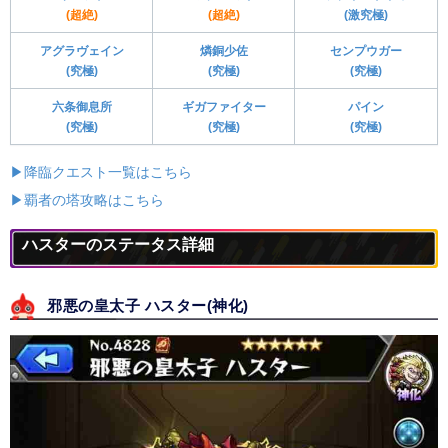
(超絶)
(超絶)
(激究極)
アグラヴェイン
燐銅少佐
センプウガー
(究極)
(究極)
(究極)
六条御息所
ギガファイター
パイン
(究極)
(究極)
(究極)
▶降臨クエスト一覧はこちら
▶覇者の塔攻略はこちら
ハスターのステータス詳細
邪悪の皇太子 ハスター(神化)