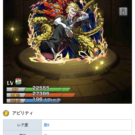
アビリティ
レア度
星6