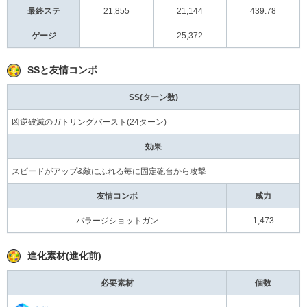
最終ステ
21,855
21,144
439.78
ゲージ
-
25,372
-
SSと友情コンボ
SS(ターン数)
凶逆破滅のガトリングバースト(24ターン)
効果
スピードがアップ&敵にふれる毎に固定砲台から攻撃
友情コンボ
威力
バラージショットガン
1,473
進化素材(進化前)
必要素材
個数