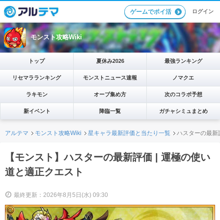
ログイン
ゲームでポイ活
モンスト攻略Wiki
トップ
夏休み2026
最強ランキング
リセマラランキング
モンストニュース速報
ノマクエ
ラキモン
オーブ集め方
次のコラボ予想
新イベント
降臨一覧
ガチャシミュまとめ
アルテマ
モンスト攻略Wiki
星キャラ最新評価と当たり一覧
ハスターの最新評
【モンスト】ハスターの最新評価 | 運極の使い
道と適正クエスト
最終更新：2026年8月5日(水) 09:30