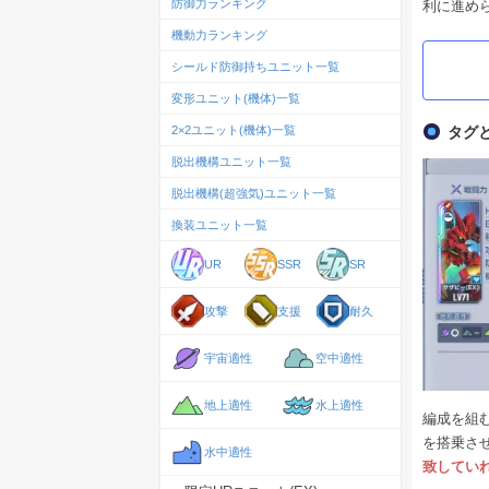
防御力ランキング
利に進め
機動力ランキング
シールド防御持ちユニット一覧
変形ユニット(機体)一覧
タグ
2×2ユニット(機体)一覧
脱出機構ユニット一覧
脱出機構(超強気)ユニット一覧
換装ユニット一覧
UR
SSR
SR
攻撃
支援
耐久
宇宙適性
空中適性
地上適性
水上適性
編成を組
を搭乗さ
水中適性
致してい