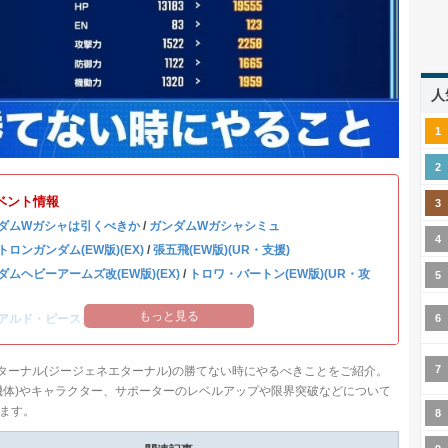
人
ベント情報
ダムWガシャは引くべきか
/
ガンダムWガシャシミュ
トロンガンダム(EW版)(EX)
/
張五飛(EW版)(UR・支援)
ダムヘビーアームズ改(EW版)(EX)
/
トロワ・バートン(EW版)(UR・攻
もっと見る
アルド・ピースクラフト&リーブラ
ターナル(ジージェネエターナル)の勝てない時にやるべきことをご紹介。
機体)やキャラクター、サポーターのレベルアップや限界突破などについて
ます。