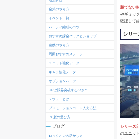
地形解説
勝てない
金策のやり方
やギミッ
イベント一覧
確認して
パーティ編成のコツ
シリー
おすすめ課金パックとショップ
鹵獲のやり方
周回おすすめステージ
ユニット強化データ
キャラ強化データ
オプションパーツ
URは限界突破するべき？
スウェーとは
プロモーションコード入力方法
PC版の遊び方
ブログ
シリーズ
のユニッ
ロックオンの活かし方