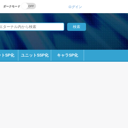
ダークモード
ログイン
トSP化
ユニットSSP化
キャラSP化