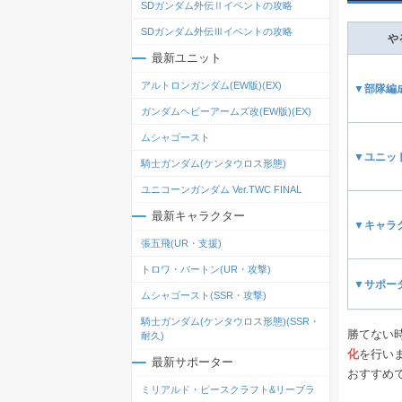
SDガンダム外伝Ⅱイベントの攻略
SDガンダム外伝Ⅲイベントの攻略
や
最新ユニット
アルトロンガンダム(EW版)(EX)
▼部隊編
ガンダムヘビーアームズ改(EW版)(EX)
ムシャゴースト
▼ユニッ
騎士ガンダム(ケンタウロス形態)
ユニコーンガンダム Ver.TWC FINAL
最新キャラクター
▼キャラ
張五飛(UR・支援)
トロワ・バートン(UR・攻撃)
▼サポー
ムシャゴースト(SSR・攻撃)
騎士ガンダム(ケンタウロス形態)(SSR・
勝てない
耐久)
化
を行い
最新サポーター
おすすめ
ミリアルド・ピースクラフト&リーブラ