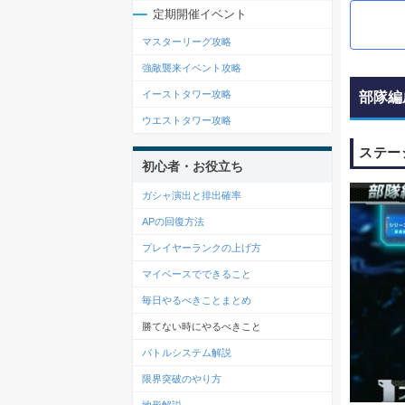
定期開催イベント
マスターリーグ攻略
強敵襲来イベント攻略
イーストタワー攻略
部隊編
ウエストタワー攻略
ステー
初心者・お役立ち
ガシャ演出と排出確率
APの回復方法
プレイヤーランクの上げ方
マイベースでできること
毎日やるべきことまとめ
勝てない時にやるべきこと
バトルシステム解説
限界突破のやり方