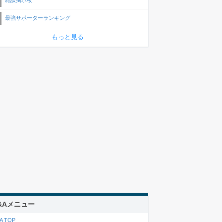
雑談掲示板
最強サポーターランキング
もっと見る
&Aメニュー
A TOP