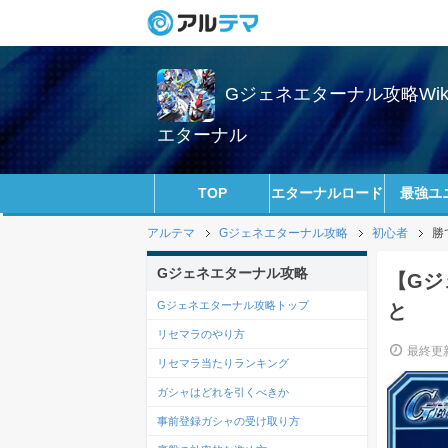
Gジェネエターナル攻略Wi
エターナル
TOP
エターナルロード
最強ユ
アルテマ
Gジェネエターナル攻略
初心者
勝
Gジェネエターナル攻略
【Gジ
Gジェネエターナル攻略トップ
と
リセマラのやり方
最終更新
リセマラ当たりランキング
ガシャはどれを引くべきか
事前登録ガシャの受け取り方