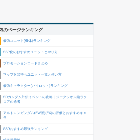
気のページランキング
最強ユニット(機体)ランキング
SSP化のおすすめユニットとやり方
プロモーションコードまとめ
マップ兵器持ちユニット一覧と使い方
最強キャラクター(パイロット)ランキング
SDガンダム外伝イベントの攻略｜ジークジオン編ラク
ロアの勇者
アルトロンガンダム(EW版)(EX)の評価とおすすめキャ
ラ
SSRおすすめ最強ランキング