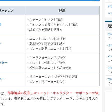
新
るべきこと
詳細
マ
・ステージギミックを確認
成
・ギミックに対策できるスキルを確認
最
・編成できる部隊を見直す
招
に
・ユニットのレベルを上げる
ト
・武装強化や限界突破を試す
招
・ガシャや開発でユニットを獲得
に
招
・キャラクターのレベル強化
に
クター
・スカウトで仲間にして強化
・相性の良いユニットと組ませる
招
に
・サポーターのレベル強化と限界突破
ター
招
・ガシャでサポーターを入手
に
時は、
部隊編成の見直しやユニット・キャラクター・サポーターの強
ましょう。勝てるクエストを周回してプレイヤーランクを上げるのも
です。