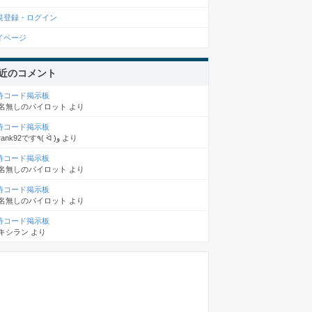
規登録・ログイン
イページ
近のコメント
待コード掲示板
名無しのパイロット
より
待コード掲示板
rank92です٩( ᐛ )و
より
待コード掲示板
名無しのパイロット
より
待コード掲示板
名無しのパイロット
より
待コード掲示板
キシラン
より