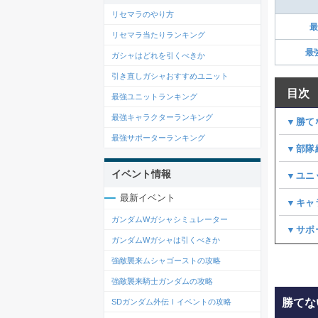
リセマラのやり方
最
リセマラ当たりランキング
最
ガシャはどれを引くべきか
引き直しガシャおすすめユニット
目次
最強ユニットランキング
最強キャラクターランキング
▼勝て
最強サポーターランキング
▼部隊
イベント情報
▼ユニ
最新イベント
▼キャ
ガンダムWガシャシミュレーター
▼サポ
ガンダムWガシャは引くべきか
強敵襲来ムシャゴーストの攻略
強敵襲来騎士ガンダムの攻略
勝てな
SDガンダム外伝Ⅰイベントの攻略