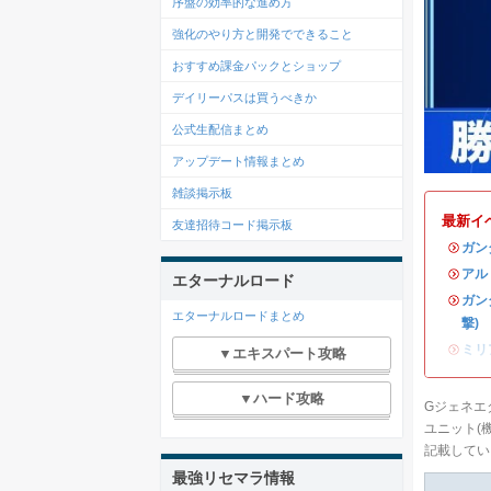
序盤の効率的な進め方
強化のやり方と開発でできること
おすすめ課金パックとショップ
デイリーパスは買うべきか
公式生配信まとめ
アップデート情報まとめ
雑談掲示板
最新イ
友達招待コード掲示板
・
ガン
・
アル
エターナルロード
・
ガン
エターナルロードまとめ
撃)
・
ミリ
▼エキスパート攻略
▼ハード攻略
Gジェネエ
ユニット(
記載してい
最強リセマラ情報