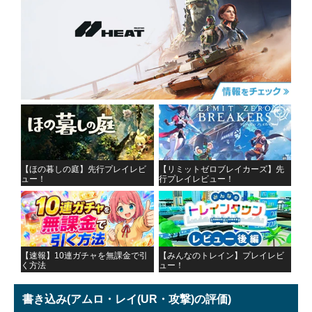
【ほの暮しの庭】先行プレイレビ
【リミットゼロブレイカーズ】先
ュー！
行プレイレビュー！
【速報】10連ガチャを無課金で引
【みんなのトレイン】プレイレビ
く方法
ュー！
書き込み
(アムロ・レイ(UR・攻撃)の評価)