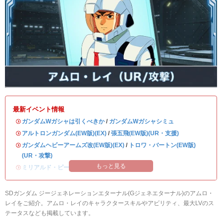
最新イベント情報
・
ガンダムWガシャは引くべきか
/
ガンダムWガシャシミュ
・
アルトロンガンダム(EW版)(EX)
/
張五飛(EW版)(UR・支援)
・
ガンダムヘビーアームズ改(EW版)(EX)
/
トロワ・バートン(EW版)
(UR・攻撃)
もっと見る
・
ミリアルド・ピースクラフト&リーブラ
SDガンダム ジージェネレーションエターナル(Gジェネエターナル)のアムロ・
レイをご紹介。アムロ・レイのキャラクタースキルやアビリティ、最大LVのス
テータスなども掲載しています。