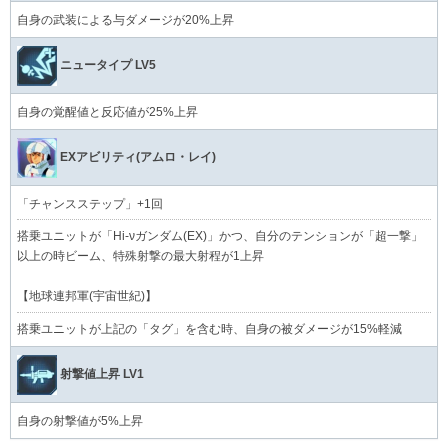
自身の武装による与ダメージが20%上昇
ニュータイプ LV5
自身の覚醒値と反応値が25%上昇
EXアビリティ(アムロ・レイ)
「チャンスステップ」+1回
搭乗ユニットが「Hi‐νガンダム(EX)」かつ、自分のテンションが「超一撃」
以上の時ビーム、特殊射撃の最大射程が1上昇
【地球連邦軍(宇宙世紀)】
搭乗ユニットが上記の「タグ」を含む時、自身の被ダメージが15%軽減
射撃値上昇 LV1
自身の射撃値が5%上昇