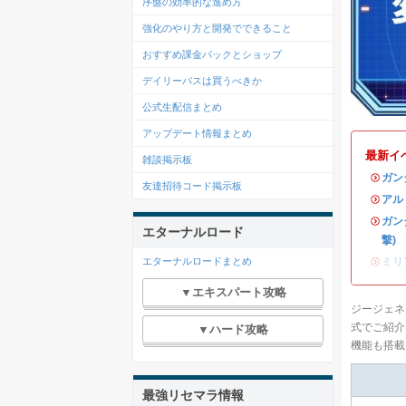
序盤の効率的な進め方
強化のやり方と開発でできること
おすすめ課金パックとショップ
デイリーパスは買うべきか
公式生配信まとめ
アップデート情報まとめ
最新イ
雑談掲示板
・
ガン
友達招待コード掲示板
・
アル
・
ガン
エターナルロード
撃)
・
ミリ
エターナルロードまとめ
▼エキスパート攻略
ジージェネ
式でご紹介
▼ハード攻略
機能も搭載
最強リセマラ情報