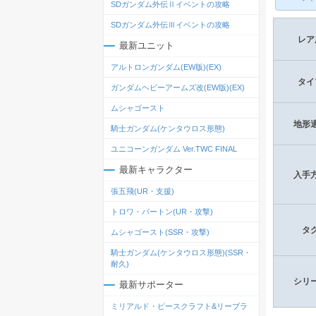
SDガンダム外伝Ⅱイベントの攻略
SDガンダム外伝Ⅲイベントの攻略
レア
最新ユニット
アルトロンガンダム(EW版)(EX)
タイ
ガンダムヘビーアームズ改(EW版)(EX)
ムシャゴースト
地形
騎士ガンダム(ケンタウロス形態)
ユニコーンガンダム Ver.TWC FINAL
最新キャラクター
入手
張五飛(UR・支援)
トロワ・バートン(UR・攻撃)
タ
ムシャゴースト(SSR・攻撃)
騎士ガンダム(ケンタウロス形態)(SSR・
耐久)
シリ
最新サポーター
ミリアルド・ピースクラフト&リーブラ