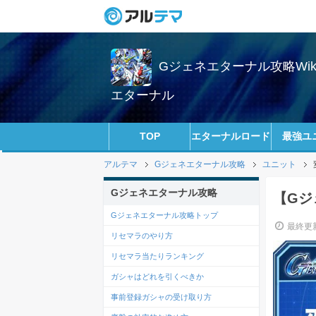
Gジェネエターナル攻略Wi
エターナル
TOP
エターナルロード
最強ユ
アルテマ
Gジェネエターナル攻略
ユニット
Gジェネエターナル攻略
【Gジ
Gジェネエターナル攻略トップ
最終更新
リセマラのやり方
リセマラ当たりランキング
ガシャはどれを引くべきか
事前登録ガシャの受け取り方