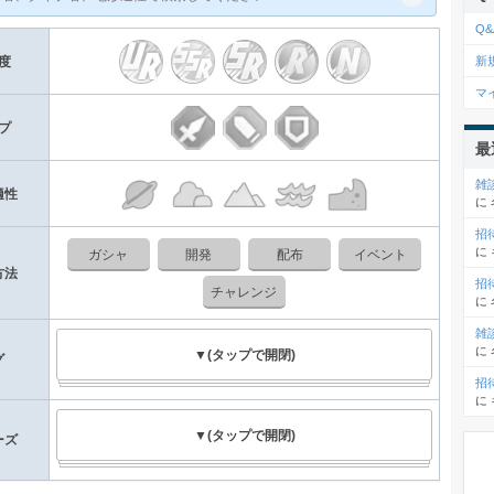
Q&
新
度
マ
プ
最
雑
適性
に
招
に
ガシャ
開発
配布
イベント
方法
招
チャレンジ
に
雑
に
▼(タップで開閉)
グ
招
に
▼(タップで開閉)
ーズ