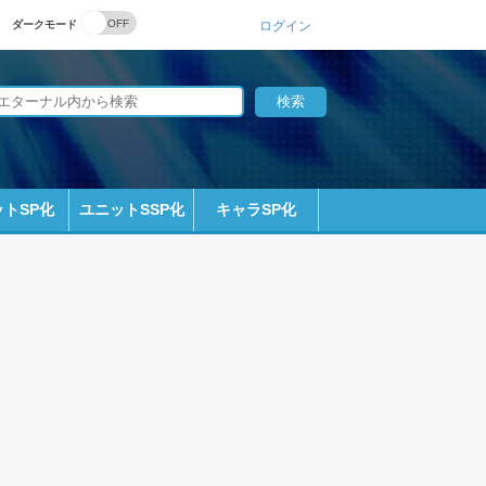
ダークモード
ログイン
トSP化
ユニットSSP化
キャラSP化