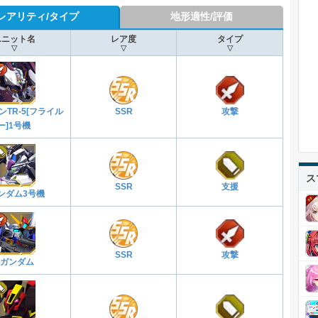
レアリティ/タイプ
地形適性/評価
ユニット名
レア度
タイプ
▽
▽
▽
TR-5[フライル
SSR
攻撃
ー]1号機
ス
SSR
支援
ンダム3号機
SSR
攻撃
Sガンダム