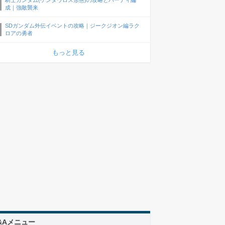
騎士ガンダム(ケンタウロス形態)の攻略とパーティ編
成｜強敵襲来
SDガンダム外伝イベントの攻略｜ジークジオン編ラク
ロアの勇者
もっと見る
&Aメニュー