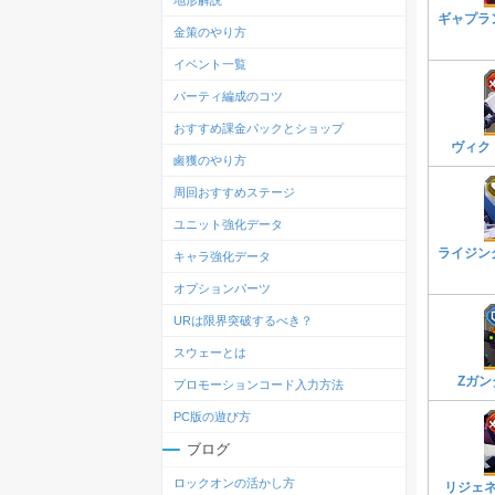
地形解説
ギャプラ
金策のやり方
イベント一覧
パーティ編成のコツ
おすすめ課金パックとショップ
ヴィク
鹵獲のやり方
周回おすすめステージ
ユニット強化データ
ライジン
キャラ強化データ
オプションパーツ
URは限界突破するべき？
スウェーとは
Ζガン
プロモーションコード入力方法
PC版の遊び方
ブログ
ロックオンの活かし方
リジェ