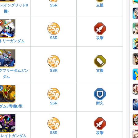
ン(イングリッド0
SSR
支援
機)
SSR
攻撃
トリーガンダム
グフリーダムガン
SSR
支援
ダム
SSR
耐久
ダム3号機B型
SSR
攻撃
ネレイトガンダム