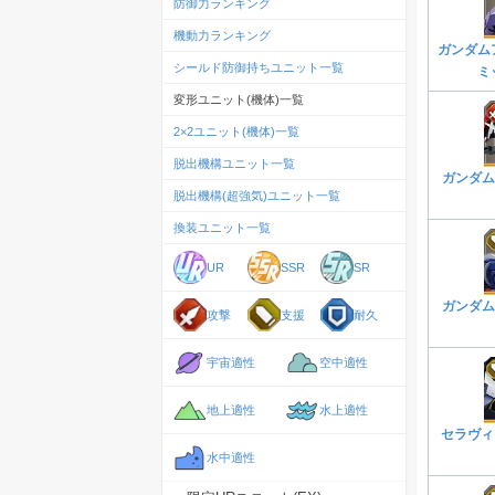
防御力ランキング
機動力ランキング
ガンダム
シールド防御持ちユニット一覧
ミ
変形ユニット(機体)一覧
2×2ユニット(機体)一覧
脱出機構ユニット一覧
ガンダム
脱出機構(超強気)ユニット一覧
換装ユニット一覧
UR
SSR
SR
ガンダム
攻撃
支援
耐久
宇宙適性
空中適性
地上適性
水上適性
セラヴィ
水中適性