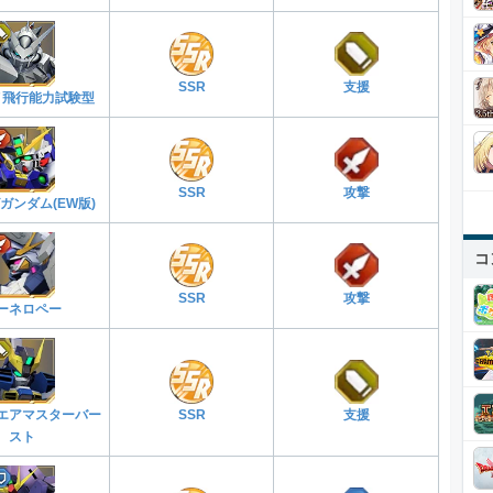
SSR
支援
メ飛行能力試験型
SSR
攻撃
ガンダム(EW版)
コ
SSR
攻撃
ーネロペー
エアマスターバー
SSR
支援
スト