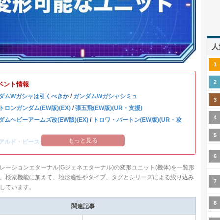
人
ベント情報
ダムWガシャは引くべきか
/
ガンダムWガシャシミュ
トロンガンダム(EW版)(EX)
/
張五飛(EW版)(UR・支援)
ダムヘビーアームズ改(EW版)(EX)
/
トロワ・バートン(EW版)(UR・攻
もっと見る
アルド・ピースクラフト&リーブラ
レーションエターナル(Gジェネエターナル)の変形ユニット(機体)を一覧形
。検索機能に加えて、地形適性やタイプ、タグとシリーズによる絞り込み
しています。
関連記事