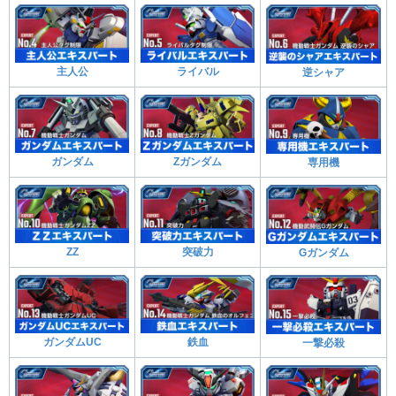
主人公
ライバル
逆シャア
ガンダム
Ζガンダム
専用機
ΖΖ
突破力
Gガンダム
ガンダムUC
鉄血
一撃必殺