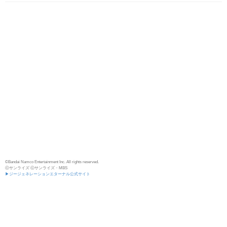
©Bandai Namco Entertainment Inc. All rights reserved.
ⓒサンライズ ⓒサンライズ・MBS
▶ジージェネレーションエターナル公式サイト