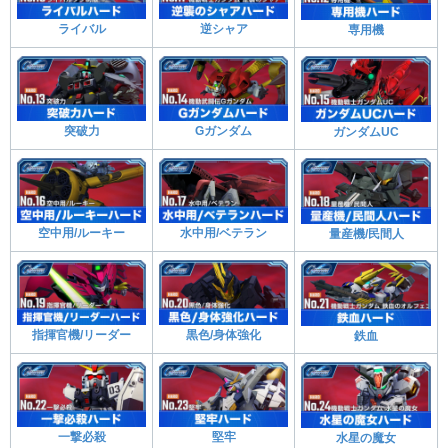
ライバル
逆シャア
専用機
突破力
Gガンダム
ガンダムUC
空中用/ルーキー
水中用/ベテラン
量産機/民間人
指揮官機/リーダー
黒色/身体強化
鉄血
一撃必殺
堅牢
水星の魔女