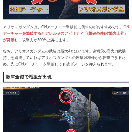
アリオスガンダムは、GNアーチャー撃破前に倒すのがおすすめです。
GN
アーチャーを撃破するとアレルヤのアビリティ「(撃破条件)攻撃力上昇」
が発動
し、攻撃力が300%上昇します。
なお、アリオスガンダムの武装は最大4と短いです。射程5の高火力武装
持ちを編成していればアリオスガンダムの攻撃射程外から攻撃できるた
め、先にGNアーチャーを撃破しても被ダメージを抑えられます。
敵軍全滅で増援が出現