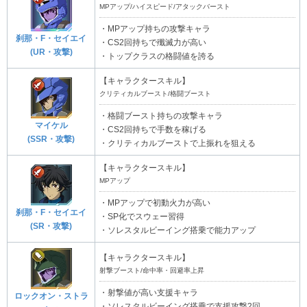
MPアップ/ハイスピード/アタックバースト
・MPアップ持ちの攻撃キャラ
刹那・F・セイエイ
・CS2回持ちで殲滅力が高い
(UR・攻撃)
・トップクラスの格闘値を誇る
【キャラクタースキル】
クリティカルブースト/格闘ブースト
・格闘ブースト持ちの攻撃キャラ
マイケル
・CS2回持ちで手数を稼げる
(SSR・攻撃)
・クリティカルブーストで上振れを狙える
【キャラクタースキル】
MPアップ
・MPアップで初動火力が高い
刹那・F・セイエイ
・SP化でスウェー習得
(SR・攻撃)
・ソレスタルビーイング搭乗で能力アップ
【キャラクタースキル】
射撃ブースト/命中率・回避率上昇
・射撃値が高い支援キャラ
ロックオン・ストラ
・ソレスタルビーイング搭乗で支援攻撃2回