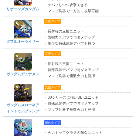
・デバフしつつ攻撃できる
リボーンズガンダム
・マップ兵器で一方的に攻撃可能
支援タイプ
・長射程の支援ユニット
・防御力デバフで与ダメアップ
ダブルオーライザー
・希少な特殊武装デバフも持つ
支援タイプ
・長射程の支援ユニット
・特殊武装デバフで与ダメアップ
ガンダムデュナメス
・マップ兵器で複数火力も発揮
支援タイプ
・00シリーズに強いULTユニット
・特殊武装デバフで与ダメアップ
ガンダムスローネア
・マップ兵器で複数火力も発揮
イントゥルブレンツ
耐久タイプ
・火力トップクラスの耐久ユニット