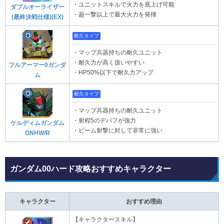
・ユニットスキルで火力を底上げ可能
ダブルオーライザー
・超一撃以上で最大火力を発揮
(最終決戦仕様)(EX)
耐久タイプ
・マップ兵器持ちの耐久ユニット
・耐久力が高く扱いやすい
フルアーマー0ガンダ
・HP50%以下で耐久力アップ
ム
耐久タイプ
・マップ兵器持ちの耐久ユニット
・射程5のデバフが強力
ケルディムガンダム
・ビーム射撃に対して非常に強い
GNHW/R
ガンダム00ハード攻略おすすめキャラクター
キャラクター
おすすめ理由
【キャラクタースキル】