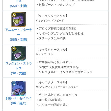
トス
・射撃ブーストで火力アップ
(SSR・支援)
【キャラクタースキル】
ロックオン/ハイスピード
・アロウズ搭乗で支援攻撃2回
アニュー・リターナ
・リボーンズガンダムなどと好相性
ー
・ステータスは平均的
(SSR・支援)
【キャラクタースキル】
レンジブースト
・射撃値が高く扱いやすい
ロックオン・ストラ
・SP化で支援攻撃回数増加習得
トス
・ソレスタルビーイング搭乗で能力アップ
(SR・支援)
【キャラクタースキル】
MPアップ/アタックバースト/スウェー
・火力も非常に高い耐久キャラ
刹那・F・セイエイ
・超一撃EXが超強力
(UR・耐久)
・スウェーの回避も強力