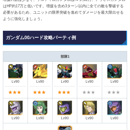
はHP約17万と低いです。増援を含め3ターン以内に全ての敵を撃破する
必要があるため、ユニットの限界突破を進めてダメージを最大限出せる
ように強化しましょう。
ガンダム00ハード攻略パーティ例
部隊1
Lv90
Lv90
Lv90
Lv90
Lv90
★★★
★★★
★★★
★★★
★★★
Lv90
Lv90
Lv90
Lv90
Lv80