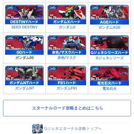
SEED DESTINY
ガンダムX
ガンダムAGE
ガンダム00
赤色/マスク
Gジェネシリーズ
ガンダムNT
ガンダムF91
電光石火
エターナルロード攻略まとめはこちら
Gジェネエターナル攻略トップへ