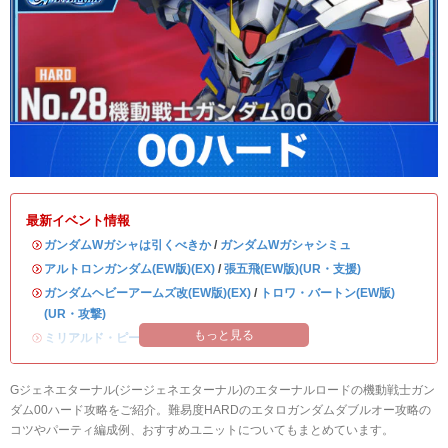
最新イベント情報
・
ガンダムWガシャは引くべきか
/
ガンダムWガシャシミュ
・
アルトロンガンダム(EW版)(EX)
/
張五飛(EW版)(UR・支援)
・
ガンダムヘビーアームズ改(EW版)(EX)
/
トロワ・バートン(EW版)
(UR・攻撃)
もっと見る
・
ミリアルド・ピースクラフト&リーブラ
Gジェネエターナル(ジージェネエターナル)のエターナルロードの機動戦士ガン
ダム00ハード攻略をご紹介。難易度HARDのエタロガンダムダブルオー攻略の
コツやパーティ編成例、おすすめユニットについてもまとめています。