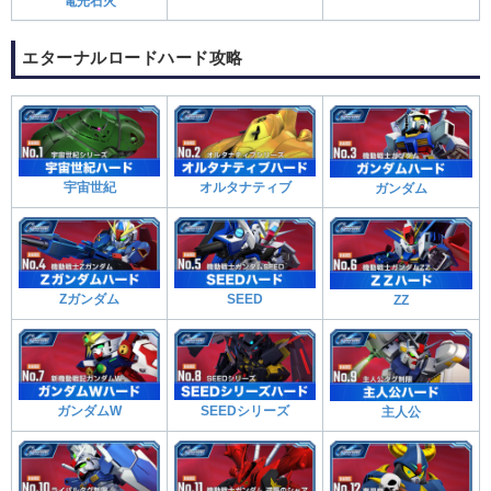
電光石火
エターナルロードハード攻略
宇宙世紀
オルタナティブ
ガンダム
Ζガンダム
SEED
ΖΖ
ガンダムW
SEEDシリーズ
主人公