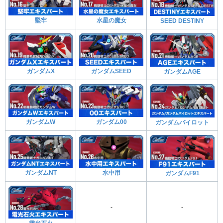
堅牢
水星の魔女
SEED DESTINY
ガンダムX
ガンダムSEED
ガンダムAGE
ガンダムW
ガンダム00
ガンダムパイロット
ガンダムNT
水中用
ガンダムF91
-
-