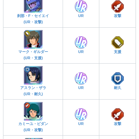
刹那・F・セイエイ
UR
攻撃
(UR・攻撃)
マーク・ギルダー
UR
支援
(UR・支援)
アスラン・ザラ
UR
耐久
(UR・耐久)
カミーユ・ビダン
UR
攻撃
(UR・攻撃)