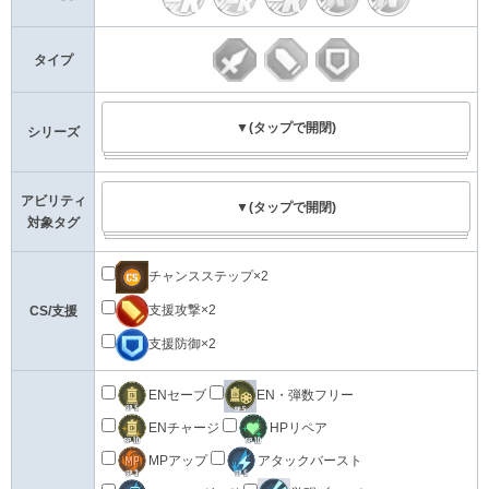
タイプ
▼(タップで開閉)
シリーズ
アビリティ
▼(タップで開閉)
対象タグ
チャンスステップ×2
支援攻撃×2
CS/支援
支援防御×2
ENセーブ
EN・弾数フリー
ENチャージ
HPリペア
MPアップ
アタックバースト