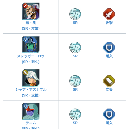
蘊・奥
SR
攻撃
(SR・攻撃)
スレッガー・ロウ
SR
耐久
(SR・耐久)
シャア・アズナブル
SR
支援
(SR・支援)
デニム
SR
耐久
(SR・耐久)