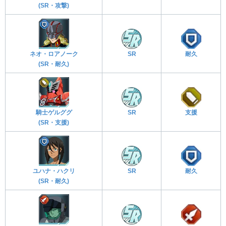
(SR・攻撃)
ネオ・ロアノーク
SR
耐久
(SR・耐久)
騎士ゲルググ
SR
支援
(SR・支援)
ユハナ・ハクリ
SR
耐久
(SR・耐久)