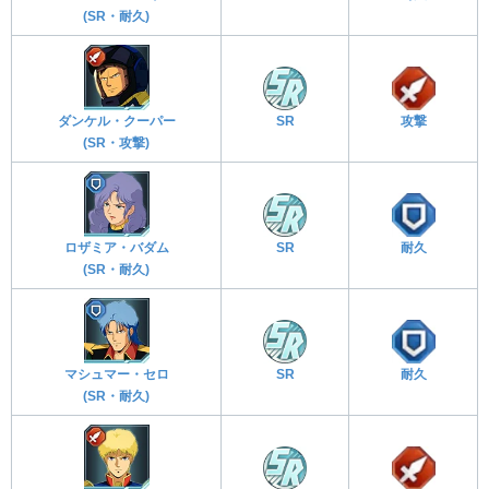
(SR・耐久)
ダンケル・クーパー
SR
攻撃
(SR・攻撃)
ロザミア・バダム
SR
耐久
(SR・耐久)
マシュマー・セロ
SR
耐久
(SR・耐久)