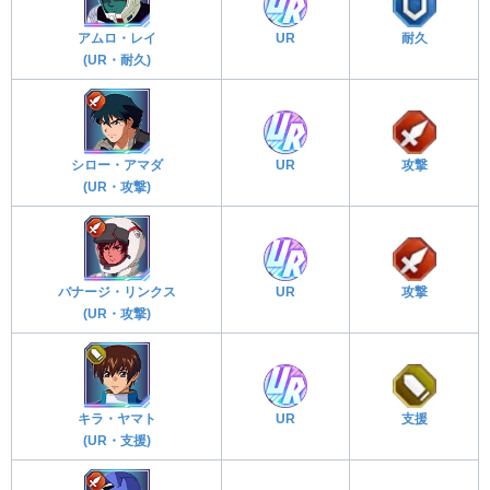
アムロ・レイ
UR
耐久
(UR・耐久)
シロー・アマダ
UR
攻撃
(UR・攻撃)
バナージ・リンクス
UR
攻撃
(UR・攻撃)
キラ・ヤマト
UR
支援
(UR・支援)