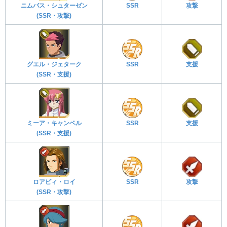
ニムバス・シュターゼン
SSR
攻撃
(SSR・攻撃)
グエル・ジェターク
SSR
支援
(SSR・支援)
ミーア・キャンベル
SSR
支援
(SSR・支援)
ロアビィ・ロイ
SSR
攻撃
(SSR・攻撃)