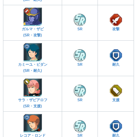
ガルマ・ザビ
SR
攻撃
(SR・攻撃)
カミーユ・ビダン
SR
耐久
(SR・耐久)
サラ・ザビアロフ
SR
支援
(SR・支援)
レコア・ロンド
SR
耐久