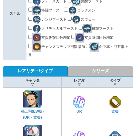
フォースガード
覚醒ブースト
格闘ブースト
ロックオン
スキル
レンジブースト
スウェー
クリティカルブースト
射撃ブースト
支援攻撃回数増加
支援防御回数増加
チャンスステップ回数増加
命中率・回避率上
昇
レアリティ/タイプ
シリーズ
キャラ名
レア度
タイプ
▽
▽
▽
張五飛(EW版)
UR
支援
(UR・支援)