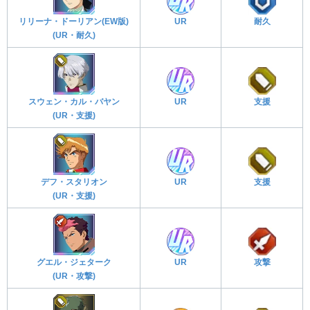
リリーナ・ドーリアン(EW版)
UR
耐久
(UR・耐久)
スウェン・カル・バヤン
UR
支援
(UR・支援)
デフ・スタリオン
UR
支援
(UR・支援)
グエル・ジェターク
UR
攻撃
(UR・攻撃)