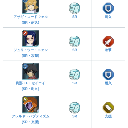
アサギ・コードウェル
SR
耐久
(SR・耐久)
ジュリ・ウー・ニェン
SR
攻撃
(SR・攻撃)
刹那・F・セイエイ
SR
耐久
(SR・耐久)
アレルヤ・ハプティズム
SR
支援
(SR・支援)