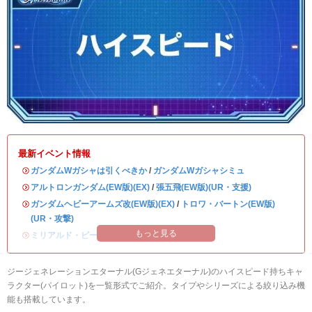
最新イベント情報
・
ガンダムWガシャは引くべきか
/
ガンダムWガシャシミュ
・
アルトロンガンダム(EW版)(EX)
/
張五飛(EW版)(UR・支援)
・
ガンダムヘビーアームズ改(EW版)(EX)
/
トロワ・バートン(EW版)
(UR・攻撃)
もっと見る
・
ミリアルド・ピースクラフト&リーブラ
ジージェネレーションエターナル(Gジェネエターナル)のハイスピード持ちキャ
ラクター(パイロット)を一覧形式でご紹介。タイプやシリーズによる絞り込み機
能も搭載しています。