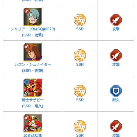
シャリア・ブル(GQ)(0079)
SSR
攻撃
(SSR・攻撃)
レズン・シュナイダー
SSR
攻撃
(SSR・攻撃)
騎士サザビー
SSR
耐久
(SSR・耐久)
武者頑駄無
SSR
攻撃