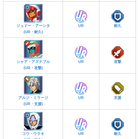
ジュドー・アーシタ
UR
耐久
(UR・耐久)
シャア・アズナブル
UR
攻撃
(UR・攻撃)
アルジ・ミラージ
UR
支援
(UR・支援)
コウ・ウラキ
UR
耐久