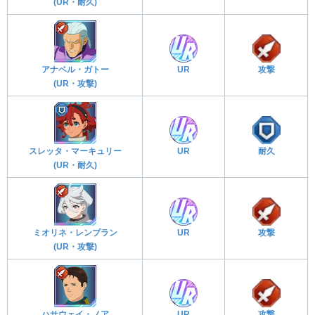
(UR・耐久)
アナベル・ガトー
UR
攻撃
(UR・攻撃)
スレッタ・マーキュリー
UR
耐久
(UR・耐久)
ミオリネ・レンブラン
UR
攻撃
(UR・攻撃)
ハサウェイ・ノア
UR
攻撃