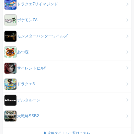
ドラクエ7リイマジンド
ポケモンZA
モンスターハンターワイルズ
あつ森
サイレントヒルf
ドラクエ3
デルタルーン
大戦略SSB2
▶攻略タイトル一覧はこちら