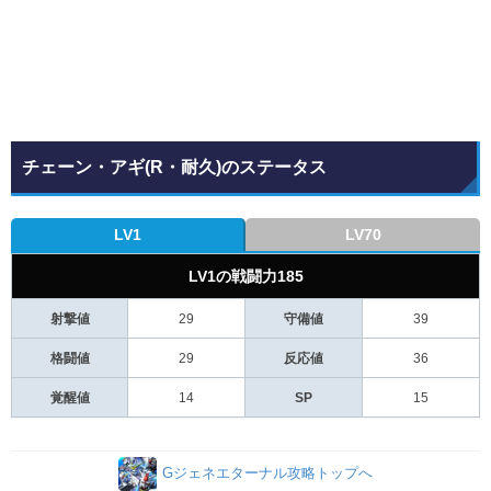
チェーン・アギ(R・耐久)のステータス
LV1
LV70
LV1の戦闘力185
射撃値
29
守備値
39
格闘値
29
反応値
36
覚醒値
14
SP
15
Gジェネエターナル攻略トップへ