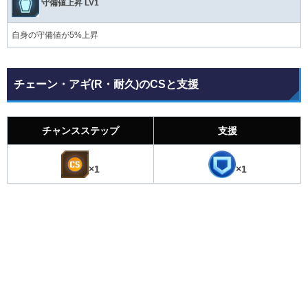
守備値上昇 LV1
自身の守備値が5%上昇
チェーン・アギ(R・耐久)のCSと支援
チャンスステップ
支援
×1
×1