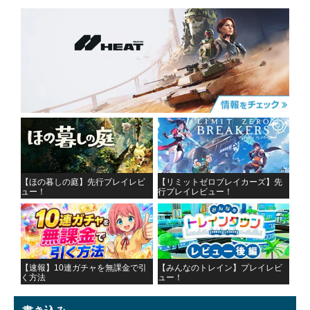
【ほの暮しの庭】先行プレイレビ
【リミットゼロブレイカーズ】先
ュー！
行プレイレビュー！
【速報】10連ガチャを無課金で引
【みんなのトレイン】プレイレビ
く方法
ュー！