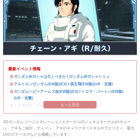
最新イベント情報
・
ガンダムWガシャは引くべきか
/
ガンダムWガシャシミュ
・
アルトロンガンダム(EW版)(EX)
/
張五飛(EW版)(UR・支援)
・
ガンダムヘビーアームズ改(EW版)(EX)
/
トロワ・バートン(EW版)
(UR・攻撃)
もっと見る
・
ミリアルド・ピースクラフト&リーブラ
SDガンダム ジージェネレーションエターナル(Gジェネエターナル)のチェー
ン・アギをご紹介。チェーン・アギのキャラクタースキルやアビリティ、最大
LVのステータスなども掲載しています。