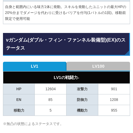
自身と範囲内にいる味方1体に発動。スキルを発動したユニットの最大HPの
20%分までダメージを代わりに受けるバリアを付与(1バトルの1回)。移動前
限定で使用可能
νガンダム(ダブル・フィン・ファンネル装備型)(EX)のス
テータス
LV1
LV100
LV1の戦闘力-
HP
12604
攻撃力
901
EN
85
防御力
1208
移動力
5
機動力
955
※無凸の状態によるステータスです。