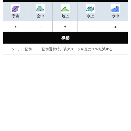
宇宙
空中
地上
水上
水中
●
-
●
-
▲
機構
シールド防御
防御選択時、被ダメージを更に20%軽減する