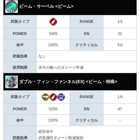
ビーム・サーベル <ビーム>
武装タイプ
RANGE
1/1
POWER
3400
EN
22
命中
100%
クリティカル
5%
武装効果
なし
使用制限
水中の敵へのダメージ半減
ダブル・フィン・ファンネル(EX) <ビーム・特殊>
武装タイプ
RANGE
1/4
POWER
5200
EN
47
命中
100%
クリティカル
-
絶対命中
武装効果
武装属性ダメージ軽減無効