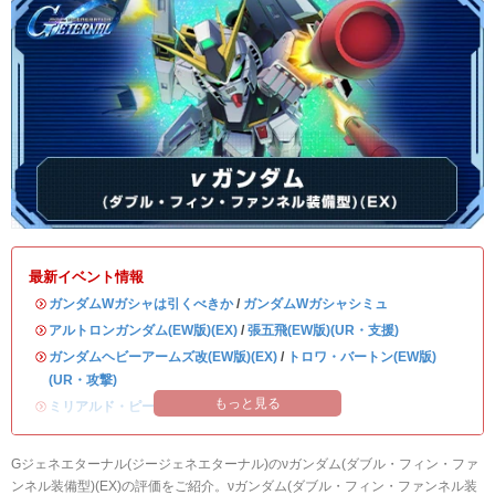
最新イベント情報
・
ガンダムWガシャは引くべきか
/
ガンダムWガシャシミュ
・
アルトロンガンダム(EW版)(EX)
/
張五飛(EW版)(UR・支援)
・
ガンダムヘビーアームズ改(EW版)(EX)
/
トロワ・バートン(EW版)
(UR・攻撃)
もっと見る
・
ミリアルド・ピースクラフト&リーブラ
Gジェネエターナル(ジージェネエターナル)のνガンダム(ダブル・フィン・ファ
ンネル装備型)(EX)の評価をご紹介。νガンダム(ダブル・フィン・ファンネル装