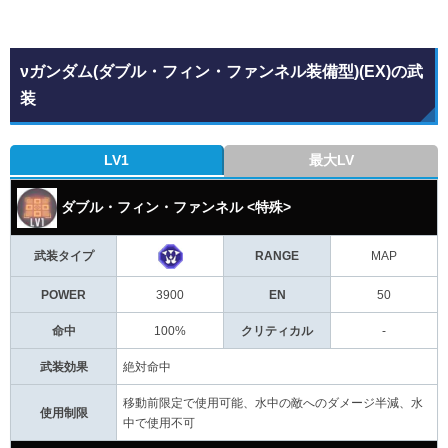
νガンダム(ダブル・フィン・ファンネル装備型)(EX)の武
装
LV1
最大LV
ダブル・フィン・ファンネル <特殊>
武装タイプ
RANGE
MAP
POWER
3900
EN
50
命中
100%
クリティカル
-
武装効果
絶対命中
移動前限定で使用可能、水中の敵へのダメージ半減、水
使用制限
中で使用不可