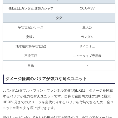
機動戦士ガンダム 逆襲のシャア
CCA-MSV
タグ
宇宙世紀シリーズ
主人公
突破力
ガンダム
地球連邦軍(宇宙世紀)
サイコミュ
不撓不屈
ニュータイプ専用機
白色
-
ダメージ軽減のバリアが強力な耐久ユニット
νガンダム(ダブル・フィン・ファンネル装備型)(EX)は、ダメージを軽減
するバリアが強力な耐久ユニットです。自身と範囲内の味方1体に最大
HP20%分までのダメージを肩代わりするバリアを付与できるため、全ユ
ニットの耐久力を底上げできます。
完凸したνガンダムであればHP約12万を誇るので、約24,000ダメージを