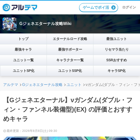
ログイン
ゲームでポイ活
Gジェネエターナル攻略Wiki
トップ
エターナルロード攻略
最強ユニット
最強キャラ
最強サポーター
リセマラ当たり
ユニット一覧
キャラクター一覧
SSRおすすめ
ユニットSP化
ユニットSSP化
キャラSP化
アルテマ
Gジェネエターナル攻略
ユニット
νガンダム(ダブル・フィン・ファ
【Gジェネエターナル】νガンダム(ダブル・フ
ィン・ファンネル装備型)(EX) の評価とおすす
めキャラ
最終更新：2026年8月8日(土) 09:30