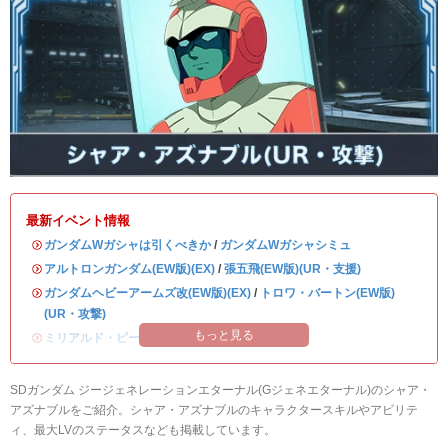
最新イベント情報
・
ガンダムWガシャは引くべきか
/
ガンダムWガシャシミュ
・
アルトロンガンダム(EW版)(EX)
/
張五飛(EW版)(UR・支援)
・
ガンダムヘビーアームズ改(EW版)(EX)
/
トロワ・バートン(EW版)
(UR・攻撃)
もっと見る
・
ミリアルド・ピースクラフト&リーブラ
SDガンダム ジージェネレーションエターナル(Gジェネエターナル)のシャア・
アズナブルをご紹介。シャア・アズナブルのキャラクタースキルやアビリテ
ィ、最大LVのステータスなども掲載しています。