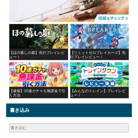
【ほの暮しの庭】先行プレイレビ
【リミットゼロブレイカーズ】先
ュー！
行プレイレビュー！
【速報】10連ガチャを無課金で引
【みんなのトレイン】プレイレビ
く方法
ュー！
書き込み