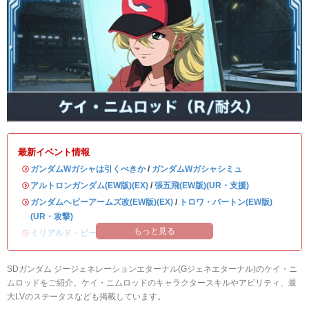
最新イベント情報
・
ガンダムWガシャは引くべきか
/
ガンダムWガシャシミュ
・
アルトロンガンダム(EW版)(EX)
/
張五飛(EW版)(UR・支援)
・
ガンダムヘビーアームズ改(EW版)(EX)
/
トロワ・バートン(EW版)
(UR・攻撃)
もっと見る
・
ミリアルド・ピースクラフト&リーブラ
SDガンダム ジージェネレーションエターナル(Gジェネエターナル)のケイ・ニ
ムロッドをご紹介。ケイ・ニムロッドのキャラクタースキルやアビリティ、最
大LVのステータスなども掲載しています。