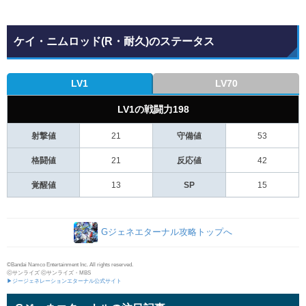
ケイ・ニムロッド(R・耐久)のステータス
LV1
LV70
LV1の戦闘力198
射撃値
21
守備値
53
格闘値
21
反応値
42
覚醒値
13
SP
15
Gジェネエターナル攻略トップへ
©Bandai Namco Entertainment Inc. All rights reserved.
ⓒサンライズ ⓒサンライズ・MBS
▶ジージェネレーションエターナル公式サイト