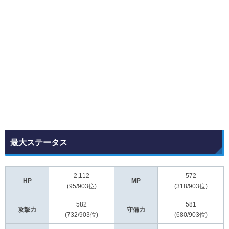
最大ステータス
2,112
572
HP
MP
(95/903位)
(318/903位)
582
581
攻撃力
守備力
(732/903位)
(680/903位)