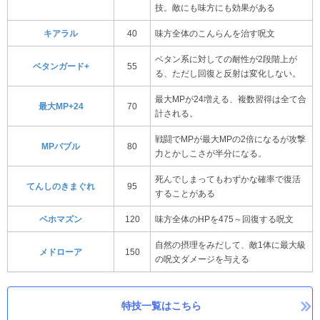
技。敵にも味方にも効果がある
キアラル
40
味方全体のこんらんを治す呪文
ベタン系に対しての耐性が2段階上が
ベタンガード+
55
る、ただし回復と反射は変化しない。
最大MPが24増える、複数習得は全て合
最大MP+24
70
計される。
戦闘でMPが最大MPの2倍になるが攻撃
MPバブル
80
力とかしこさが半分になる。
死んでしまってもわずかな確率で復活
てんしのきまぐれ
95
することがある
ベホマズン
120
味方全体のHPを475～回復する呪文
自然の摂理をみだして、敵1体に最大級
メドローア
150
の呪文ダメージを与える
特技一覧はこちら