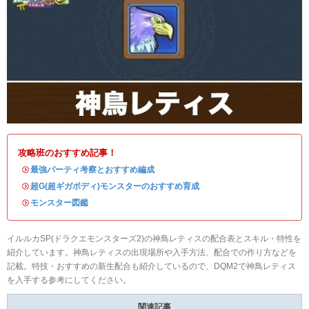
攻略班のおすすめ記事！
・
最強パーティ考察とおすすめ編成
・
超G(超ギガボディ)モンスターのおすすめ育成
・
モンスター図鑑
イルルカSP(ドラクエモンスターズ2)の神鳥レティスの配合表とスキル・特性を
紹介しています。神鳥レティスの出現場所や入手方法、配合での作り方などを
記載。特技・おすすめの新生配合も紹介しているので、DQM2で神鳥レティス
を入手する参考にしてください。
関連記事