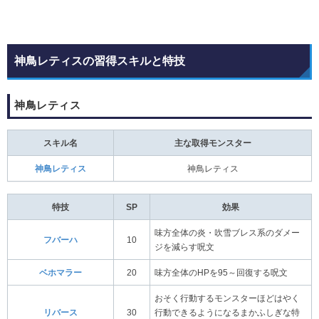
神鳥レティスの習得スキルと特技
神鳥レティス
スキル名
主な取得モンスター
神鳥レティス
神鳥レティス
特技
SP
効果
味方全体の炎・吹雪ブレス系のダメー
フバーハ
10
ジを減らす呪文
ベホマラー
20
味方全体のHPを95～回復する呪文
おそく行動するモンスターほどはやく
リバース
30
行動できるようになるまかふしぎな特