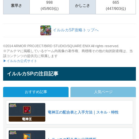
998
665
素早さ
かしこさ
(45/903位)
(447/903位)
イルルカSP攻略トップへ
©2014 ARMOR PROJECT/BIRD STUDIO/SQUARE ENIX All rights reserved.
※アルテマに掲載しているゲーム内画像の著作権、商標権その他の知的財産権は、当
該コンテンツの提供元に帰属します
▶イルルカ公式サイト
イルルカSPの注目記事
おすすめ記事
人気ページ
竜神王の配合表と入手方法｜スキル・特性