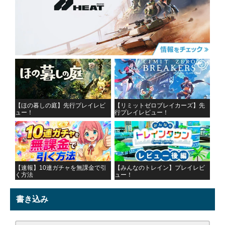
【ほの暮しの庭】先行プレイレビ
【リミットゼロブレイカーズ】先
ュー！
行プレイレビュー！
【速報】10連ガチャを無課金で引
【みんなのトレイン】プレイレビ
く方法
ュー！
書き込み