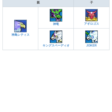
親
子
アギロゴス
神竜
神鳥レティス
キングスペーディオ
JOKER