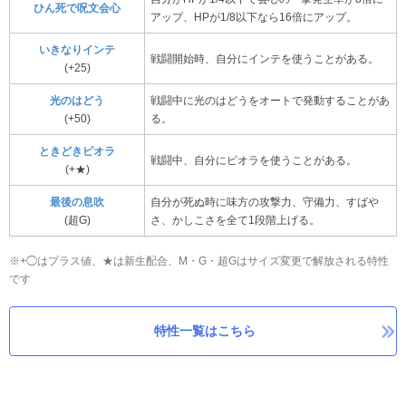
ひん死で呪文会心
アップ、HPが1/8以下なら16倍にアップ。
いきなりインテ
戦闘開始時、自分にインテを使うことがある。
(+25)
光のはどう
戦闘中に光のはどうをオートで発動することがあ
(+50)
る。
ときどきピオラ
戦闘中、自分にピオラを使うことがある。
(+★)
最後の息吹
自分が死ぬ時に味方の攻撃力、守備力、すばや
(超G)
さ、かしこさを全て1段階上げる。
※+◯はプラス値、★は新生配合、M・G・超Gはサイズ変更で解放される特性
です
特性一覧はこちら