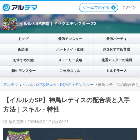
ログイン
ゲームでポイ活
イルルカSP攻略｜ドラクエモンスターズ2
トップ
最強モンスター
最強パーティ
配合表
ハートナイト部隊
超Gおすすめ育成
おすすめの鍵
ストーリー攻略
他国マスターの場所
転生モンスター
ご当地スキル
ミルドラース
アルテマ
イルルカSP攻略wiki｜DQM2
モンスター
神鳥レティスの配合表と
【イルルカSP】神鳥レティスの配合表と入手
方法｜スキル・特性
最終更新：2024年3月1日(金) 08:01