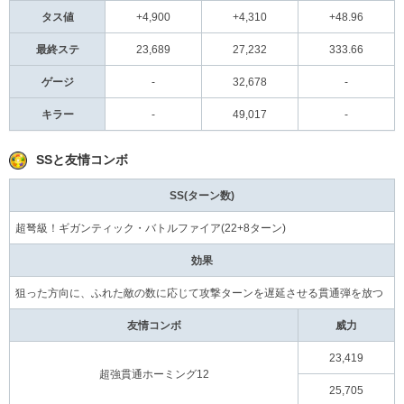
タス値
+4,900
+4,310
+48.96
最終ステ
23,689
27,232
333.66
ゲージ
-
32,678
-
キラー
-
49,017
-
SSと友情コンボ
SS(ターン数)
超弩級！ギガンティック・バトルファイア(22+8ターン)
効果
狙った方向に、ふれた敵の数に応じて攻撃ターンを遅延させる貫通弾を放つ
友情コンボ
威力
23,419
超強貫通ホーミング12
25,705