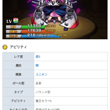
アビリティ
レア度
星5
属性
闇
種族
ユニオン
ボール型
反射
タイプ
バランス型
アビリティ
魔王キラーL
わくわくの力
英雄の証あり(1個)