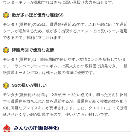
ウンターキラーが発動すればさらに高い直殴り火力を出せます。
敵が多いほど優秀な遅延SS
モンタナ(獣神化)のSSは、貫通弾+遅延SSです。ふれた敵に応じて遅延
ターンが増加するため、敵が多く出現するクエストでは長いターン遅延
できるので、有利に立ち回れます。
降臨周回で優秀な友情
モンタナ(獣神化)は、降臨周回で使いやすい友情コンボを所持していま
す。「ランページウォールボム」は高火力かつ広範囲で誘発でき、「超
絶貫通ホーミング12」は残った敵の殲滅に優秀です。
SSの扱いが難しい
モンタナ(獣神化)の弱点は、SSが扱いづらい点です。狙った方向に反射
する貫通弾を放ちふれた敵を遅延するが、貫通弾が細く複数の敵を狙う
のに高度なプレイスキルが要求されます。また、クエストによっては遅
延させたくない敵が出現するので、使いどころが難しいです。
みんなの評価(
獣神化
)