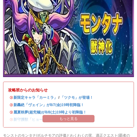
攻略班からのお知らせ
・
新限定キャラ「カーミラ」
/
「ツクモ」が登場！
・
新轟絶「ヴェイン」が8/7(金)19時初降臨！
・
麗夏映夢(超究極)が8/8(土)19時より初降臨！
もっと見る
・
新守護獣「ヒョーたん」が登場！
モンストのモンタナ/ボルチモアの評価とわくわくの実、適正クエスト(覇者の