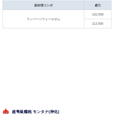
副友情コンボ
威力
102,500
ランページウォールボム
112,500
超弩級艦砲 モンタナ(神化)