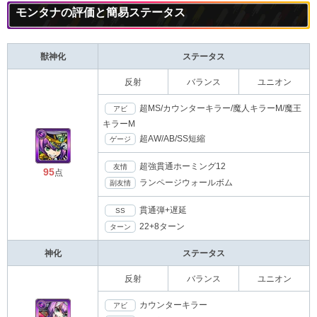
モンタナの評価と簡易ステータス
獣神化
ステータス
反射
バランス
ユニオン
超MS/カウンターキラー/魔人キラーM/魔王
アビ
キラーM
超AW/AB/SS短縮
ゲージ
超強貫通ホーミング12
友情
95
点
ランページウォールボム
副友情
貫通弾+遅延
SS
22+8ターン
ターン
神化
ステータス
反射
バランス
ユニオン
カウンターキラー
アビ