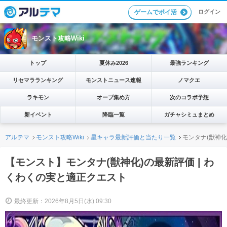
ログイン
ゲームでポイ活
モンスト攻略Wiki
トップ
夏休み2026
最強ランキング
リセマラランキング
モンストニュース速報
ノマクエ
ラキモン
オーブ集め方
次のコラボ予想
新イベント
降臨一覧
ガチャシミュまとめ
アルテマ
モンスト攻略Wiki
星キャラ最新評価と当たり一覧
モンタナ(獣神化
【モンスト】モンタナ(獣神化)の最新評価 | わ
くわくの実と適正クエスト
最終更新：2026年8月5日(水) 09:30