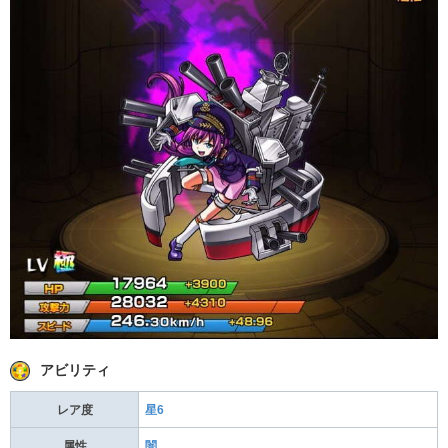
アビリティ
レア度
星6
属性
闇