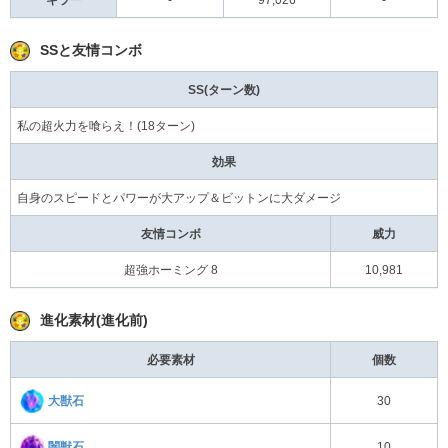
SSと友情コンボ
SS(ターン数)
私の超火力を喰らえ！(18ターン)
効果
自身のスピードとパワーが大アップ＆ビットンに大ダメージ
友情コンボ
威力
超強ホーミング 8
10,981
進化素材(進化前)
必要素材
個数
大獣石
30
闇獣石
10