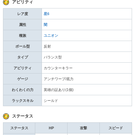
アビリティ
レア度
星6
属性
闇
種族
ユニオン
ボール型
反射
タイプ
バランス型
アビリティ
カウンターキラー
ゲージ
アンチワープ/底力
わくわくの力
英雄の証あり(1個)
ラックスキル
シールド
ステータス
ステータス
HP
攻撃
スピード