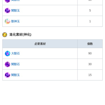
闇獣玉
5
獣神玉
1
進化素材(神化)
必要素材
個数
大獣石
90
闇獣石
30
闇獣玉
15