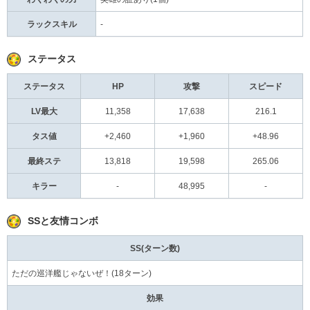
ラックスキル
-
ステータス
ステータス
HP
攻撃
スピード
LV最大
11,358
17,638
216.1
タス値
+2,460
+1,960
+48.96
最終ステ
13,818
19,598
265.06
キラー
-
48,995
-
SSと友情コンボ
SS(ターン数)
ただの巡洋艦じゃないぜ！(18ターン)
効果