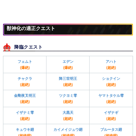
獣神化の適正クエスト
降臨クエスト
フェムト
エデン
アハト
(爆絶)
(爆絶)
(超絶)
チャクラ
降三世明王
ショクイン
(超絶)
(超絶)
(超絶)
金剛夜叉明王
ツクヨミ零
ヤマトタケル零
(超絶)
(超絶)
(超絶)
イザナミ零
大黒天
イザナギ
(超絶)
(超絶)
(超絶)
キュウキ廻
カイメイジュウ廻
ブルータス廻
(超絶廻)
(超絶廻)
(超絶廻)