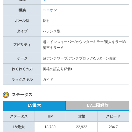
種族
ユニオン
ボール型
反射
タイプ
バランス型
超マインスイーパー/カウンターキラー/魔人キラーM/
アビリティ
魔王キラーM
ゲージ
超アンチワープ/アンチブロック/SSターン短縮
わくわくの力
英雄の証あり(2個)
ラックスキル
ガイド
ステータス
LV最大
LV上限解放
ステータス
HP
攻撃
スピード
LV最大
18,789
22,922
284.7