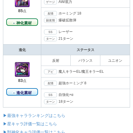
AW/底力
ゲージ
85
点
ホーミング 18
友情
爆破拡散弾
副友情
神化素材
レーザー
SS
21ターン
ターン
進化
ステータス
反射
バランス
ユニオン
魔人キラーEL/魔王キラーEL
アビ
83
点
超強ホーミング 8
友情
進化素材
自強化+α
SS
18ターン
ターン
▶最強キャラランキングはこちら
▶星キャラ評価一覧はこちら
▶獣神化キャラ評価一覧はこちら