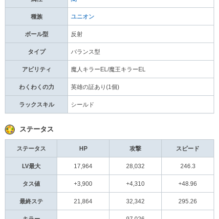
種族
ユニオン
ボール型
反射
タイプ
バランス型
アビリティ
魔人キラーEL/魔王キラーEL
わくわくの力
英雄の証あり(1個)
ラックスキル
シールド
ステータス
ステータス
HP
攻撃
スピード
LV最大
17,964
28,032
246.3
タス値
+3,900
+4,310
+48.96
最終ステ
21,864
32,342
295.26
キラー
-
97,026
-