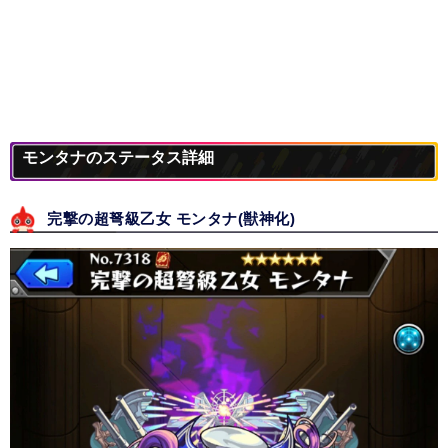
モンタナのステータス詳細
完撃の超弩級乙女 モンタナ(獣神化)