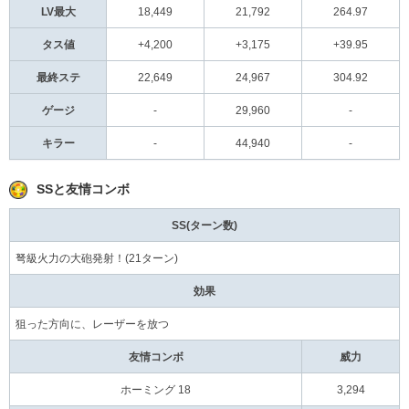
LV最大
18,449
21,792
264.97
タス値
+4,200
+3,175
+39.95
最終ステ
22,649
24,967
304.92
ゲージ
-
29,960
-
キラー
-
44,940
-
SSと友情コンボ
SS(ターン数)
弩級火力の大砲発射！(21ターン)
効果
狙った方向に、レーザーを放つ
友情コンボ
威力
ホーミング 18
3,294