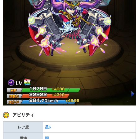
アビリティ
レア度
星6
属性
闇