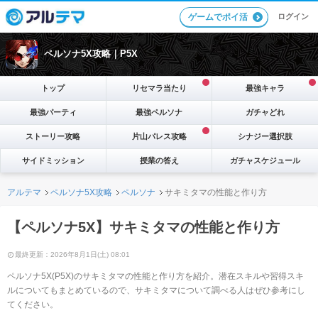
ログイン
ゲームでポイ活
ペルソナ5X攻略｜P5X
トップ
リセマラ当たり
最強キャラ
最強パーティ
最強ペルソナ
ガチャどれ
ストーリー攻略
片山パレス攻略
シナジー選択肢
サイドミッション
授業の答え
ガチャスケジュール
アルテマ
ペルソナ5X攻略
ペルソナ
サキミタマの性能と作り方
【ペルソナ5X】サキミタマの性能と作り方
最終更新：2026年8月1日(土) 08:01
ペルソナ5X(P5X)のサキミタマの性能と作り方を紹介。潜在スキルや習得スキ
ルについてもまとめているので、サキミタマについて調べる人はぜひ参考にし
てください。