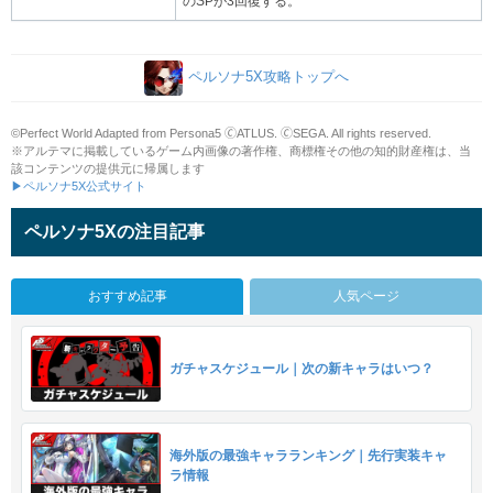
のSPが3回復する。
ペルソナ5X攻略トップへ
©Perfect World Adapted from Persona5 🄫ATLUS. 🄫SEGA. All rights reserved.
※アルテマに掲載しているゲーム内画像の著作権、商標権その他の知的財産権は、当
該コンテンツの提供元に帰属します
▶ペルソナ5X公式サイト
ペルソナ5Xの注目記事
おすすめ記事
人気ページ
ガチャスケジュール｜次の新キャラはいつ？
海外版の最強キャラランキング｜先行実装キャ
ラ情報