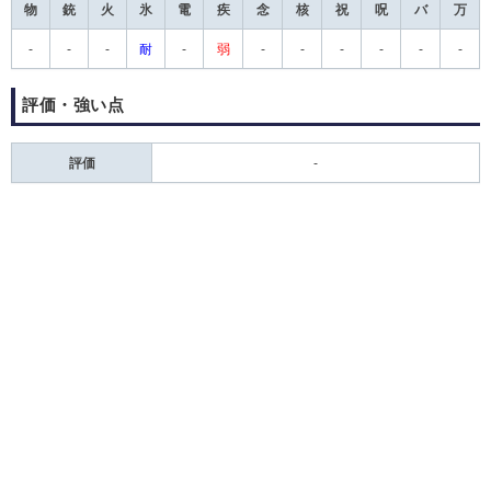
物
銃
火
氷
電
疾
念
核
祝
呪
バ
万
-
-
-
耐
-
弱
-
-
-
-
-
-
評価・強い点
評価
-