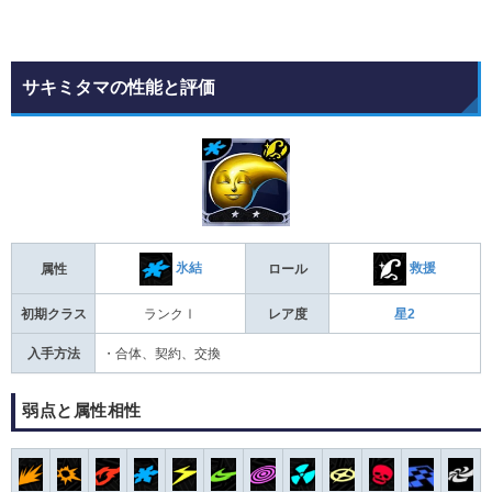
サキミタマの性能と評価
氷結
救援
属性
ロール
初期クラス
ランクⅠ
レア度
星2
入手方法
・合体、契約、交換
弱点と属性相性