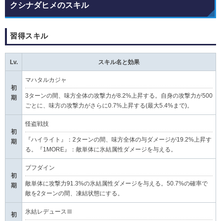
クシナダヒメのスキル
習得スキル
Lv.
スキル名と効果
マハタルカジャ
初
3ターンの間、味方全体の攻撃力が8.2%上昇する。自身の攻撃力が500
期
ごとに、味方の攻撃力がさらに0.7%上昇する(最大5.4%まで)。
怪盗戦技
初
『ハイライト』：2ターンの間、味方全体の与ダメージが19.2%上昇す
期
る。『1MORE』：敵単体に氷結属性ダメージを与える。
ブフダイン
初
敵単体に攻撃力91.3%の氷結属性ダメージを与える。50.7%の確率で
期
敵を2ターンの間、凍結状態にする。
氷結レデュースⅢ
初