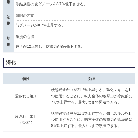
期
氷結属性の被ダメージを8.7%低下させる。
戦闘の才覚Ⅲ
初
期
与ダメージが8.7%上昇する。
敏捷の心得Ⅲ
初
期
速さが12上昇し、防御力が8%低下する。
深化
特性
効果
状態異常命中が21.2%上昇する。強化スキルを1
愛されし姫Ⅰ
つ使用するごとに、味方全体の攻撃力が永続的に
7.6%上昇する。最大3つまで累積できる。
状態異常命中が21.2%上昇する。強化スキルを1
愛されし姫Ⅱ
つ使用するごとに、味方全体の攻撃力が永続的に
(深化1)
8.5%上昇する。最大3つまで累積できる。