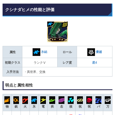
クシナダヒメの性能と評価
氷結
優越
属性
ロール
初期クラス
ランクⅤ
レア度
星4
入手方法
・異世界、交換
弱点と属性相性
物
銃
火
氷
電
疾
念
核
祝
呪
バ
万