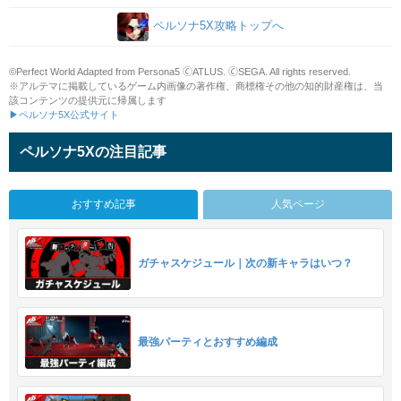
ペルソナ5X攻略トップへ
©Perfect World Adapted from Persona5 🄫ATLUS. 🄫SEGA. All rights reserved.
※アルテマに掲載しているゲーム内画像の著作権、商標権その他の知的財産権は、当
該コンテンツの提供元に帰属します
▶ペルソナ5X公式サイト
ペルソナ5Xの注目記事
おすすめ記事
人気ページ
ガチャスケジュール｜次の新キャラはいつ？
最強パーティとおすすめ編成