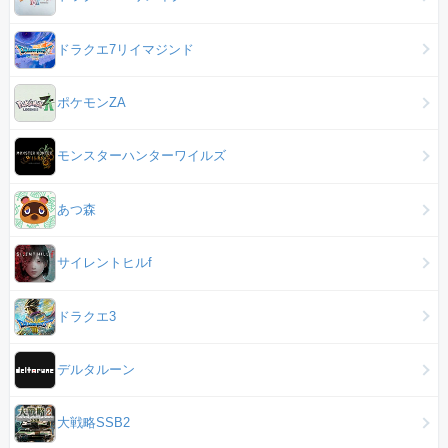
ドラクエ7リイマジンド
ポケモンZA
モンスターハンターワイルズ
あつ森
サイレントヒルf
ドラクエ3
デルタルーン
大戦略SSB2