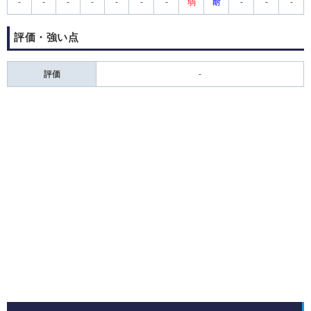
-
-
-
-
-
-
-
弱
耐
-
-
-
評価・強い点
評価
-