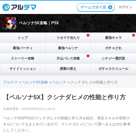
ログイン
ゲームでポイ活
ペルソナ5X攻略｜P5X
トップ
リセマラ当たり
最強キャラ
最強パーティ
最強ペルソナ
ガチャどれ
ストーリー攻略
片山パレス攻略
シナジー選択肢
サイドミッション
授業の答え
ガチャスケジュール
アルテマ
ペルソナ5X攻略
ペルソナ
クシナダヒメの性能と作り方
【ペルソナ5X】クシナダヒメの性能と作り方
最終更新：2026年8月1日(土) 08:01
ペルソナ5X(P5X)のクシナダヒメの性能と作り方を紹介。潜在スキルや習得ス
キルについてもまとめているので、クシナダヒメについて調べる人はぜひ参考
にしてください。