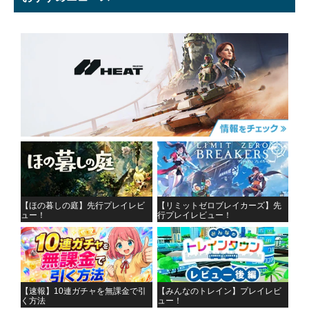
【ほの暮しの庭】先行プレイレビ
【リミットゼロブレイカーズ】先
ュー！
行プレイレビュー！
【速報】10連ガチャを無課金で引
【みんなのトレイン】プレイレビ
く方法
ュー！