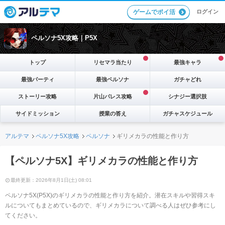
ログイン
ゲームでポイ活
ペルソナ5X攻略｜P5X
トップ
リセマラ当たり
最強キャラ
最強パーティ
最強ペルソナ
ガチャどれ
ストーリー攻略
片山パレス攻略
シナジー選択肢
サイドミッション
授業の答え
ガチャスケジュール
アルテマ
ペルソナ5X攻略
ペルソナ
ギリメカラの性能と作り方
【ペルソナ5X】ギリメカラの性能と作り方
最終更新：2026年8月1日(土) 08:01
ペルソナ5X(P5X)のギリメカラの性能と作り方を紹介。潜在スキルや習得スキ
ルについてもまとめているので、ギリメカラについて調べる人はぜひ参考にし
てください。