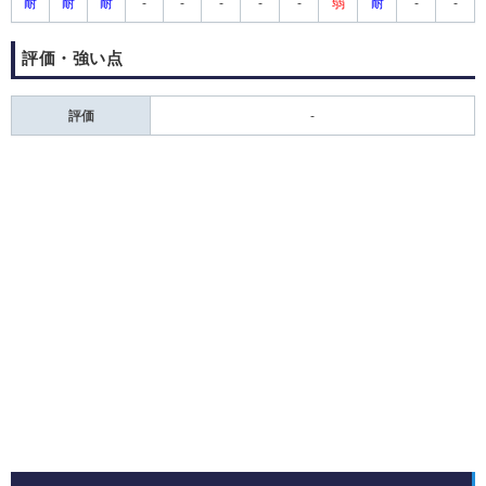
耐
耐
耐
-
-
-
-
-
弱
耐
-
-
評価・強い点
評価
-