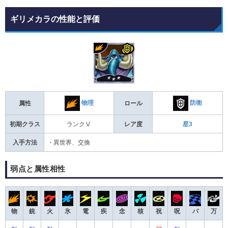
ギリメカラの性能と評価
物理
防衛
属性
ロール
初期クラス
ランクⅤ
レア度
星3
入手方法
・異世界、交換
弱点と属性相性
物
銃
火
氷
電
疾
念
核
祝
呪
バ
万