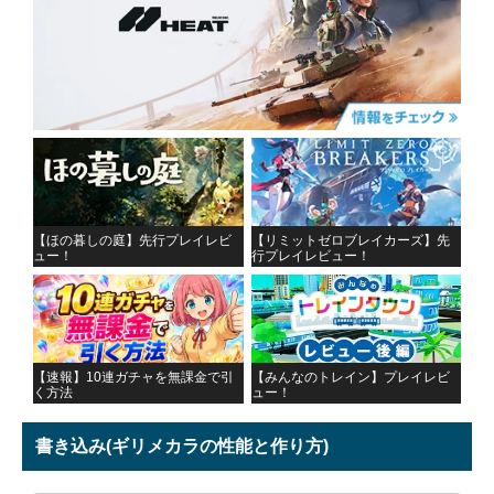
【ほの暮しの庭】先行プレイレビ
【リミットゼロブレイカーズ】先
ュー！
行プレイレビュー！
【速報】10連ガチャを無課金で引
【みんなのトレイン】プレイレビ
く方法
ュー！
書き込み
(ギリメカラの性能と作り方)