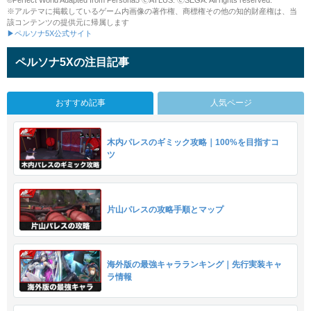
※アルテマに掲載しているゲーム内画像の著作権、商標権その他の知的財産権は、当
該コンテンツの提供元に帰属します
▶ペルソナ5X公式サイト
ペルソナ5Xの注目記事
おすすめ記事
人気ページ
木内パレスのギミック攻略｜100%を目指すコ
ツ
片山パレスの攻略手順とマップ
海外版の最強キャラランキング｜先行実装キャ
ラ情報