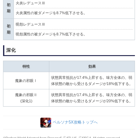
火炎レデュースⅢ
初
期
火炎属性の被ダメージを8.7%低下させる。
呪怨レデュースⅢ
初
期
呪怨属性の被ダメージを8.7%低下させる。
深化
特性
効果
状態異常抵抗が17.4%上昇する。味方全体の、弱
魔象の邪眼Ⅰ
体状態の敵から受けるダメージが18%低下する。
魔象の邪眼Ⅱ
状態異常抵抗が17.4%上昇する。味方全体の、弱
(深化1)
体状態の敵から受けるダメージが20%低下する。
ペルソナ5X攻略トップへ
©Perfect World Adapted from Persona5 🄫ATLUS. 🄫SEGA. All rights reserved.