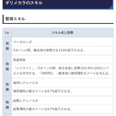
ギリメカラのスキル
習得スキル
Lv.
スキル名と効果
マハタルンダ
初
期
3ターンの間、敵全体の攻撃力を13.6%低下させる。
怪盗戦技
初
『ハイライト』：2ターンの間、味方全体に攻撃力31.6%+103のシー
期
ルドを付与する。『1MORE』：敵単体に物理属性ダメージを与える。
物理レデュースⅢ
初
期
物理属性の被ダメージを8.7%低下させる。
銃撃レデュースⅢ
初
期
銃撃属性の被ダメージを8.7%低下させる。