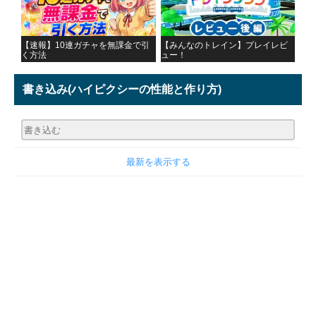
【速報】10連ガチャを無課金で引
【みんなのトレイン】プレイレビ
く方法
ュー！
書き込み
(ハイピクシーの性能と作り方)
最新を表示する