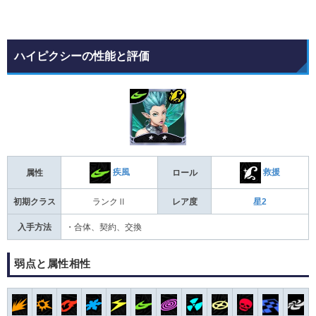
ハイピクシーの性能と評価
疾風
救援
属性
ロール
初期クラス
ランクⅡ
レア度
星2
入手方法
・合体、契約、交換
弱点と属性相性