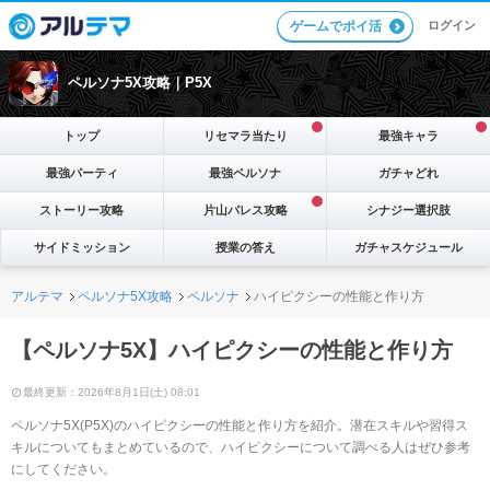
ログイン
ゲームでポイ活
ペルソナ5X攻略｜P5X
トップ
リセマラ当たり
最強キャラ
最強パーティ
最強ペルソナ
ガチャどれ
ストーリー攻略
片山パレス攻略
シナジー選択肢
サイドミッション
授業の答え
ガチャスケジュール
アルテマ
ペルソナ5X攻略
ペルソナ
ハイピクシーの性能と作り方
【ペルソナ5X】ハイピクシーの性能と作り方
最終更新：2026年8月1日(土) 08:01
ペルソナ5X(P5X)のハイピクシーの性能と作り方を紹介。潜在スキルや習得ス
キルについてもまとめているので、ハイピクシーについて調べる人はぜひ参考
にしてください。