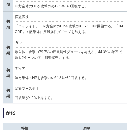
期
味方全体のHPを攻撃力の12.5%+40回復する。
怪盗戦技
初
『ハイライト』：味方全体のHPを攻撃力31.6%+103回復する。『1M
期
ORE』：敵単体に疾風属性ダメージを与える。
ガル
初
敵単体に攻撃力79.7%の疾風属性ダメージを与える。44.3%の確率で
期
敵を2ターンの間、風襲状態にする。
ディア
初
期
味方単体のHPを攻撃力の24.8%+81回復する。
治療ブースタⅠ
初
期
回復量が4.2%上昇する。
深化
特性
効果