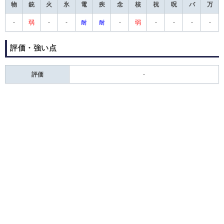
物
銃
火
氷
電
疾
念
核
祝
呪
バ
万
-
弱
-
-
耐
耐
-
弱
-
-
-
-
評価・強い点
評価
-