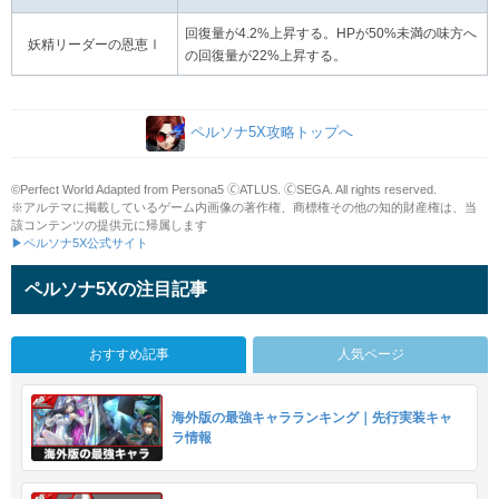
回復量が4.2%上昇する。HPが50%未満の味方へ
妖精リーダーの恩恵Ⅰ
の回復量が22%上昇する。
ペルソナ5X攻略トップへ
©Perfect World Adapted from Persona5 🄫ATLUS. 🄫SEGA. All rights reserved.
※アルテマに掲載しているゲーム内画像の著作権、商標権その他の知的財産権は、当
該コンテンツの提供元に帰属します
▶ペルソナ5X公式サイト
ペルソナ5Xの注目記事
おすすめ記事
人気ページ
海外版の最強キャラランキング｜先行実装キャ
ラ情報