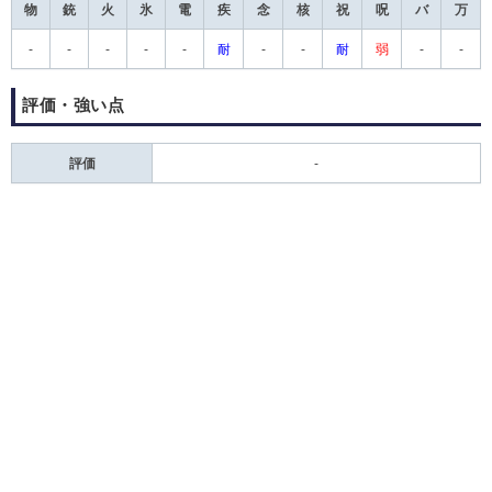
物
銃
火
氷
電
疾
念
核
祝
呪
バ
万
-
-
-
-
-
耐
-
-
耐
弱
-
-
評価・強い点
評価
-