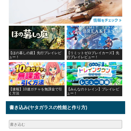
【ほの暮しの庭】先行プレイレビ
【リミットゼロブレイカーズ】先
ュー！
行プレイレビュー！
【速報】10連ガチャを無課金で引
【みんなのトレイン】プレイレビ
く方法
ュー！
書き込み
(ヤタガラスの性能と作り方)