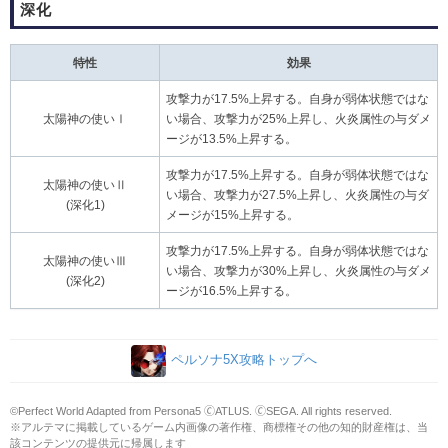
深化
特性
効果
攻撃力が17.5%上昇する。自身が弱体状態ではな
太陽神の使いⅠ
い場合、攻撃力が25%上昇し、火炎属性の与ダメ
ージが13.5%上昇する。
攻撃力が17.5%上昇する。自身が弱体状態ではな
太陽神の使いⅡ
い場合、攻撃力が27.5%上昇し、火炎属性の与ダ
(深化1)
メージが15%上昇する。
攻撃力が17.5%上昇する。自身が弱体状態ではな
太陽神の使いⅢ
い場合、攻撃力が30%上昇し、火炎属性の与ダメ
(深化2)
ージが16.5%上昇する。
ペルソナ5X攻略トップへ
©Perfect World Adapted from Persona5 🄫ATLUS. 🄫SEGA. All rights reserved.
※アルテマに掲載しているゲーム内画像の著作権、商標権その他の知的財産権は、当
該コンテンツの提供元に帰属します