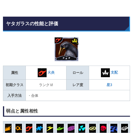
ヤタガラスの性能と評価
火炎
支配
属性
ロール
初期クラス
ランクⅥ
レア度
星3
入手方法
・合体
弱点と属性相性