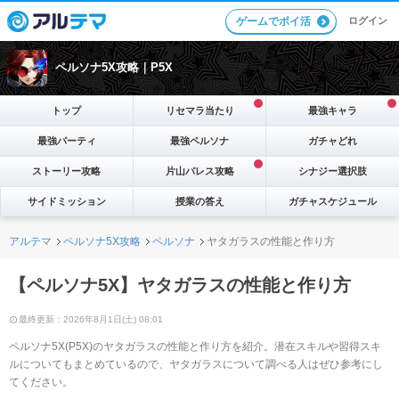
ログイン
ゲームでポイ活
ペルソナ5X攻略｜P5X
トップ
リセマラ当たり
最強キャラ
最強パーティ
最強ペルソナ
ガチャどれ
ストーリー攻略
片山パレス攻略
シナジー選択肢
サイドミッション
授業の答え
ガチャスケジュール
アルテマ
ペルソナ5X攻略
ペルソナ
ヤタガラスの性能と作り方
【ペルソナ5X】ヤタガラスの性能と作り方
最終更新：2026年8月1日(土) 08:01
ペルソナ5X(P5X)のヤタガラスの性能と作り方を紹介。潜在スキルや習得スキ
ルについてもまとめているので、ヤタガラスについて調べる人はぜひ参考にし
てください。