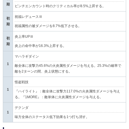
期
ピンチエンカウント時のクリティカル率が8.5%上昇する。
祝福レデュースⅢ
初
期
祝福属性の被ダメージを8.7%低下させる。
炎上率UPⅢ
初
期
炎上の命中率が16.3%上昇する。
マハラギダイン
1
敵全体に攻撃力45.6%の火炎属性ダメージを与える。25.3%の確率で
敵を2ターンの間、炎上状態にする。
怪盗戦技
1
『ハイライト』：敵全体に攻撃力117.0%の火炎属性ダメージを与え
る。『1MORE』：敵単体に火炎属性ダメージを与える。
デクンダ
1
味方全体のステータス低下効果を1つ打ち消す。