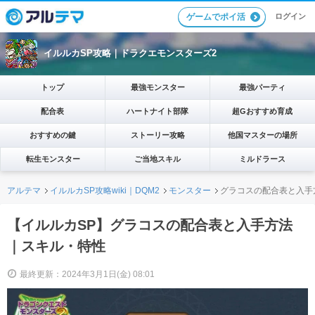
ログイン
ゲームでポイ活
イルルカSP攻略｜ドラクエモンスターズ2
トップ
最強モンスター
最強パーティ
配合表
ハートナイト部隊
超Gおすすめ育成
おすすめの鍵
ストーリー攻略
他国マスターの場所
転生モンスター
ご当地スキル
ミルドラース
アルテマ
イルルカSP攻略wiki｜DQM2
モンスター
グラコスの配合表と入手
【イルルカSP】グラコスの配合表と入手方法
｜スキル・特性
最終更新：2024年3月1日(金) 08:01