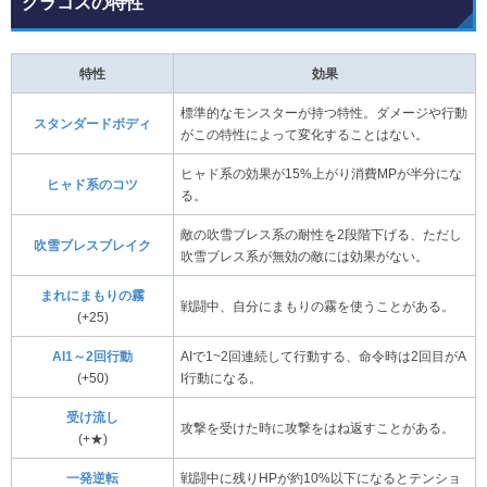
グラコスの特性
特性
効果
標準的なモンスターが持つ特性。ダメージや行動
スタンダードボディ
がこの特性によって変化することはない。
ヒャド系の効果が15%上がり消費MPが半分にな
ヒャド系のコツ
る。
敵の吹雪ブレス系の耐性を2段階下げる、ただし
吹雪ブレスブレイク
吹雪ブレス系が無効の敵には効果がない。
まれにまもりの霧
戦闘中、自分にまもりの霧を使うことがある。
(+25)
AI1～2回行動
AIで1~2回連続して行動する、命令時は2回目がA
(+50)
I行動になる。
受け流し
攻撃を受けた時に攻撃をはね返すことがある。
(+★)
一発逆転
戦闘中に残りHPが約10%以下になるとテンショ