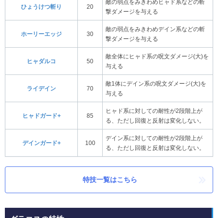
敵の弱点をみきわめヒャド系などの斬
ひょうけつ斬り
20
撃ダメージを与える
敵の弱点をみきわめデイン系などの斬
ホーリーエッジ
30
撃ダメージを与える
敵全体にヒャド系の呪文ダメージ(大)を
ヒャダルコ
50
与える
敵1体にデイン系の呪文ダメージ(大)を
ライデイン
70
与える
ヒャド系に対しての耐性が2段階上が
ヒャドガード+
85
る、ただし回復と反射は変化しない。
デイン系に対しての耐性が2段階上が
デインガード+
100
る、ただし回復と反射は変化しない。
特技一覧はこちら