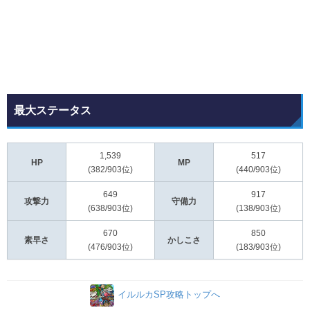
最大ステータス
1,539
517
HP
MP
(382/903位)
(440/903位)
649
917
攻撃力
守備力
(638/903位)
(138/903位)
670
850
素早さ
かしこさ
(476/903位)
(183/903位)
イルルカSP攻略トップへ