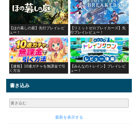
【ほの暮しの庭】先行プレイレビ
【リミットゼロブレイカーズ】先
ュー！
行プレイレビュー！
【速報】10連ガチャを無課金で引
【みんなのトレイン】プレイレビ
く方法
ュー！
書き込み
最新を表示する