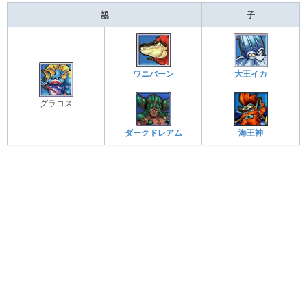
親
子
ワニバーン
大王イカ
グラコス
ダークドレアム
海王神