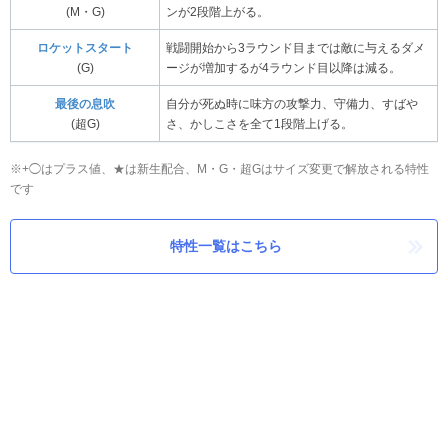
(M・G)
ンが2段階上がる。
ロケットスタート
戦闘開始から3ラウンド目までは敵に与えるダメ
(G)
ージが増加するが4ラウンド目以降は減る。
最後の息吹
自分が死ぬ時に味方の攻撃力、守備力、すばや
(超G)
さ、かしこさを全て1段階上げる。
※+◯はプラス値、★は新生配合、M・G・超Gはサイズ変更で解放される特性
です
特性一覧はこちら