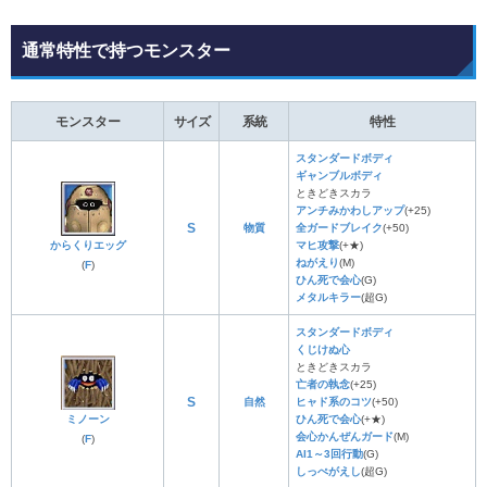
通常特性で持つモンスター
モンスター
サイズ
系統
特性
スタンダードボディ
ギャンブルボディ
ときどきスカラ
アンチみかわしアップ
(+25)
S
物質
全ガードブレイク
(+50)
からくりエッグ
マヒ攻撃
(+★)
ねがえり
(M)
(
F
)
ひん死で会心
(G)
メタルキラー
(超G)
スタンダードボディ
くじけぬ心
ときどきスカラ
亡者の執念
(+25)
S
自然
ヒャド系のコツ
(+50)
ミノーン
ひん死で会心
(+★)
会心かんぜんガード
(M)
(
F
)
AI1～3回行動
(G)
しっぺがえし
(超G)