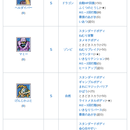
S
ドラゴン
自動HP回復
(+50)
ヘルダイバー
ふくつのとうし
(+★)
AI1～2回行動
(M)
(
B
)
最後のあがき
(G)
いあつ
(超G)
スタンダードボディ
ねむり攻撃
タメキテボディ
ときどきスカラ(+25)
S
ゾンビ
ねむりブレイク
(+50)
マミー
カウンター
(+★)
いきなりテンション
(M)
(
B
)
AI1～2回行動
(G)
ヒートアップ
(超G)
スタンダードボディ
ギャンブルボディ
まれにマジックバリア
かばう
(+25)
S
自然
ときどきスカラ(+50)
げんじかぶと
ライトメタルボディ
(+★)
AI2～3回行動
(M)
(
B
)
いきなりリバース
(G)
最後のあがき
(超G)
スタンダードボディ
会心出やすい