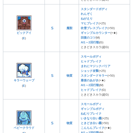
スタンダードボディ
れんぞく
ねがえり
マヒブレイク
(+25)
S
魔獣
吹雪ブレスブレイク
(+50)
ビックアイ
ギャンブルカウンター
(+★)
回復のコツ
(M)
(
E
)
AI1～2回行動
(G)
ときどきスカラ(超G)
スモールボディ
ヒャドブレイク
まれにマジックバリア
ショック攻撃
(+25)
S
物質
スタンダードキラー
(+50)
キラーウェーブ
最後のあがき
(+★)
AI1～2回行動
(M)
(
E
)
ヒャドブレイク
(G)
ときどきスカラ(超G)
スモールボディ
ギャンブルボディ
ねむりブレイク
いきなり白い霧
(+25)
S
物質
ときどき白い霧
(+50)
ベビークラウド
こんらんブレイク
(+★)
AI1～2回行動
(M)