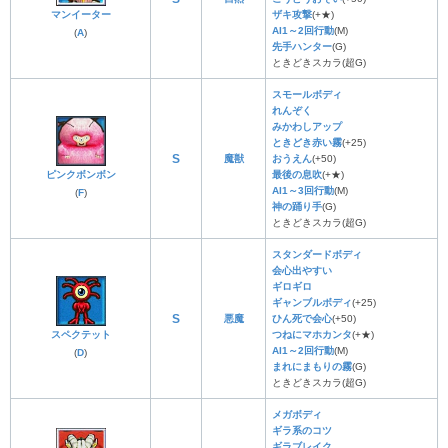
マンイーター
ザキ攻撃
(+★)
AI1～2回行動
(M)
(
A
)
先手ハンター
(G)
ときどきスカラ(超G)
スモールボディ
れんぞく
みかわしアップ
ときどき赤い霧
(+25)
S
魔獣
おうえん
(+50)
ピンクボンボン
最後の息吹
(+★)
AI1～3回行動
(M)
(
F
)
神の踊り手
(G)
ときどきスカラ(超G)
スタンダードボディ
会心出やすい
ギロギロ
ギャンブルボディ
(+25)
S
悪魔
ひん死で会心
(+50)
スペクテット
つねにマホカンタ
(+★)
AI1～2回行動
(M)
(
D
)
まれにまもりの霧
(G)
ときどきスカラ(超G)
メガボディ
ギラ系のコツ
ギラブレイク