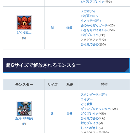
ジバリアブレイク
(超G)
メガボディ
バギ系のコツ
タメキテボディ
会心かんぜんガード
(+25)
M
物質
いきなりバイキルト
(+50)
どぐう戦士
バギブレイク
(+★)
(
A
)
ときどきスカラ(G)
ひん死で会心
(超G)
超Gサイズで解放されるモンスター
モンスター
サイズ
系統
特性
スタンダードボディ
ライダー
どく攻撃
ギャンブルカウンター
(+25)
S
自然
どくブレイク
(+50)
あおバチ騎兵
ひん死で会心
(+★)
封じブレイク
(M)
(
F
)
しっぺがえし
(G)
ときどきスカラ(超G)