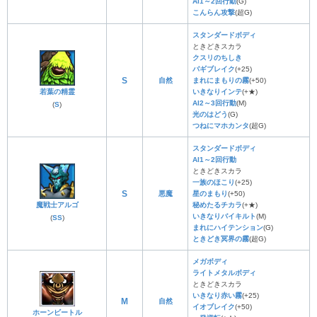
AI1～2回行動
(G)
こんらん攻撃
(超G)
スタンダードボディ
ときどきスカラ
クスリのちしき
バギブレイク
(+25)
S
自然
まれにまもりの霧
(+50)
若葉の精霊
いきなりインテ
(+★)
AI2～3回行動
(M)
(
S
)
光のはどう
(G)
つねにマホカンタ
(超G)
スタンダードボディ
AI1～2回行動
ときどきスカラ
一族のほこり
(+25)
S
悪魔
星のまもり
(+50)
魔戦士アルゴ
秘めたるチカラ
(+★)
いきなりバイキルト
(M)
(
SS
)
まれにハイテンション
(G)
ときどき冥界の霧
(超G)
メガボディ
ライトメタルボディ
ときどきスカラ
いきなり赤い霧
(+25)
M
自然
イオブレイク
(+50)
ホーンビートル