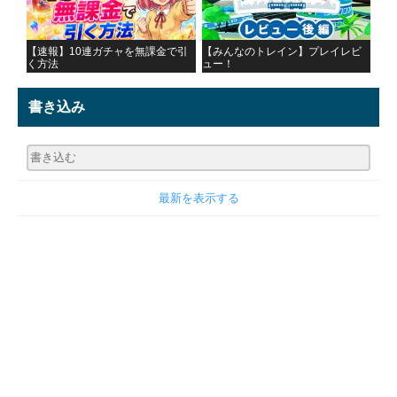
【速報】10連ガチャを無課金で引
【みんなのトレイン】プレイレビ
く方法
ュー！
書き込み
最新を表示する