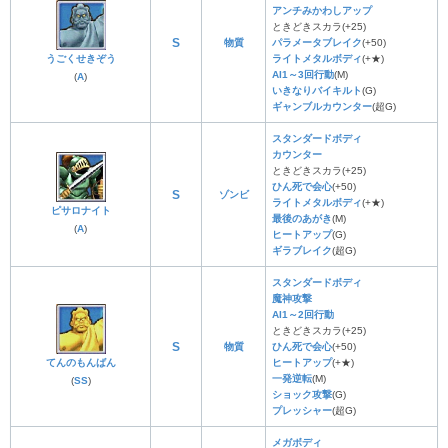
アンチみかわしアップ
ときどきスカラ(+25)
S
物質
パラメータブレイク
(+50)
うごくせきぞう
ライトメタルボディ
(+★)
AI1～3回行動
(M)
(
A
)
いきなりバイキルト
(G)
ギャンブルカウンター
(超G)
スタンダードボディ
カウンター
ときどきスカラ(+25)
ひん死で会心
(+50)
S
ゾンビ
ライトメタルボディ
(+★)
ピサロナイト
最後のあがき
(M)
(
A
)
ヒートアップ
(G)
ギラブレイク
(超G)
スタンダードボディ
魔神攻撃
AI1～2回行動
ときどきスカラ(+25)
S
物質
ひん死で会心
(+50)
てんのもんばん
ヒートアップ
(+★)
一発逆転
(M)
(
SS
)
ショック攻撃
(G)
プレッシャー
(超G)
メガボディ