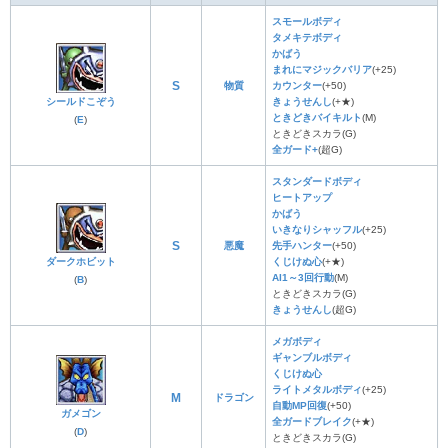
スモールボディ
タメキテボディ
かばう
まれにマジックバリア
(+25)
S
物質
カウンター
(+50)
シールドこぞう
きょうせんし
(+★)
ときどきバイキルト
(M)
(
E
)
ときどきスカラ(G)
全ガード+
(超G)
スタンダードボディ
ヒートアップ
かばう
いきなりシャッフル
(+25)
S
悪魔
先手ハンター
(+50)
ダークホビット
くじけぬ心
(+★)
AI1～3回行動
(M)
(
B
)
ときどきスカラ(G)
きょうせんし
(超G)
メガボディ
ギャンブルボディ
くじけぬ心
ライトメタルボディ
(+25)
M
ドラゴン
自動MP回復
(+50)
ガメゴン
全ガードブレイク
(+★)
(
D
)
ときどきスカラ(G)