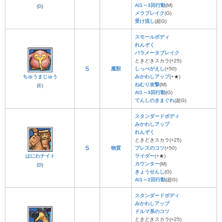
AI1～3回行動
(M)
(
D
)
メラブレイク
(G)
受け流し
(超G)
スモールボディ
れんぞく
パラメータブレイク
ときどきスカラ(+25)
S
魔獣
しっぺがえし
(+50)
ちゅうまじゅう
みかわしアップ
(+★)
ねむり攻撃
(M)
(
E
)
AI1～3回行動
(G)
てんしのきまぐれ
(超G)
スタンダードボディ
みかわしアップ
れんぞく
ときどきスカラ(+25)
S
物質
ブレスのコツ
(+50)
はにわナイト
ライダー
(+★)
カウンター
(M)
(
D
)
きょうせんし
(G)
AI1～2回行動
(超G)
スタンダードボディ
みかわしアップ
ドルマ系のコツ
ときどきスカラ(+25)