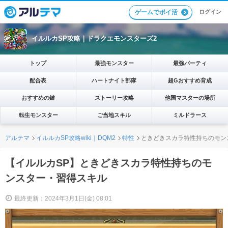
ログイン
ゲームでポイ活
イルルカSP攻略｜ドラクエモンスターズ2
トップ
最強モンスター
最強パーティ
配合表
ハートナイト部隊
超Gおすすめ育成
おすすめの鍵
ストーリー攻略
他国マスターの場所
転生モンスター
ご当地スキル
ミルドラース
アルテマ
イルルカSP攻略wiki｜DQM2
特性
ときどきスカラ特性持ちのモン
【イルルカSP】ときどきスカラ特性持ちのモ
ンスター・習得スキル
最終更新：2024年3月1日(金) 08:01