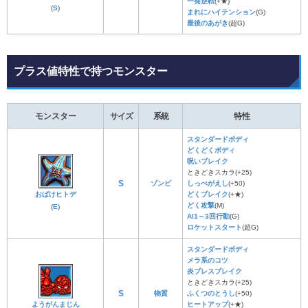
一発逆転
(+★)
(
S
)
まれにハイテンション
(G)
最後のあがき
(超G)
プラス値特性で持つモンスター
モンスター
サイズ
系統
特性
スタンダードボディ
どくどくボディ
呪いブレイク
ときどきスカラ(+25)
S
ゾンビ
しっぺがえし
(+50)
おばけヒトデ
どくブレイク
(+★)
どく攻撃
(M)
(
E
)
AI1～3回行動
(G)
ロケットスタート
(超G)
スタンダードボディ
メラ系のコツ
炎ブレスブレイク
ときどきスカラ(+25)
S
物質
ふくつのとうし
(+50)
ようがんまじん
ヒートアップ
(+★)