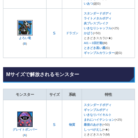
いあつ
(超G)
スタンダードボディ
ライトメタルボディ
炎ブレスブレイク
いきなりシャッフル
(+25)
S
ドラゴン
かばう
(+50)
よろい竜
ときどきスカラ(+★)
AI1～3回行動
(M)
(
B
)
ときどき黒い霧
(G)
ギャンブルカウンター
(超G)
Mサイズで解放されるモンスター
モンスター
サイズ
系統
特性
スタンダードボディ
ギャンブルボディ
いきなりバイキルト
まれにハイテンション
(+25)
S
物質
最後のあがき
(+50)
グレイトボンバー
しっぺがえし
(+★)
ときどきスカラ(M)
(
A
)