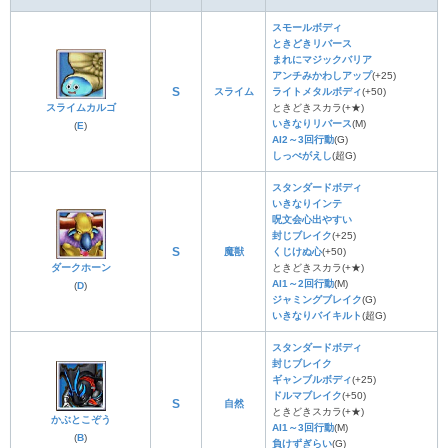
スモールボディ
ときどきリバース
まれにマジックバリア
アンチみかわしアップ
(+25)
S
スライム
ライトメタルボディ
(+50)
スライムカルゴ
ときどきスカラ(+★)
いきなりリバース
(M)
(
E
)
AI2～3回行動
(G)
しっぺがえし
(超G)
スタンダードボディ
いきなりインテ
呪文会心出やすい
封じブレイク
(+25)
S
魔獣
くじけぬ心
(+50)
ダークホーン
ときどきスカラ(+★)
AI1～2回行動
(M)
(
D
)
ジャミングブレイク
(G)
いきなりバイキルト
(超G)
スタンダードボディ
封じブレイク
ギャンブルボディ
(+25)
ドルマブレイク
(+50)
S
自然
ときどきスカラ(+★)
かぶとこぞう
AI1～3回行動
(M)
(
B
)
負けずぎらい
(G)