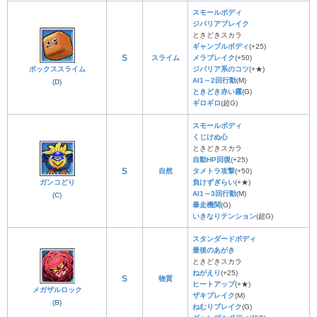
スモールボディ
ジバリアブレイク
ときどきスカラ
ギャンブルボディ
(+25)
S
スライム
メラブレイク
(+50)
ボックススライム
ジバリア系のコツ
(+★)
AI1～2回行動
(M)
(
D
)
ときどき赤い霧
(G)
ギロギロ
(超G)
スモールボディ
くじけぬ心
ときどきスカラ
自動HP回復
(+25)
S
自然
タメトラ攻撃
(+50)
ガンコどり
負けずぎらい
(+★)
AI1～3回行動
(M)
(
C
)
暴走機関
(G)
いきなりテンション
(超G)
スタンダードボディ
最後のあがき
ときどきスカラ
ねがえり
(+25)
S
物質
ヒートアップ
(+★)
メガザルロック
ザキブレイク
(M)
(
B
)
ねむりブレイク
(G)