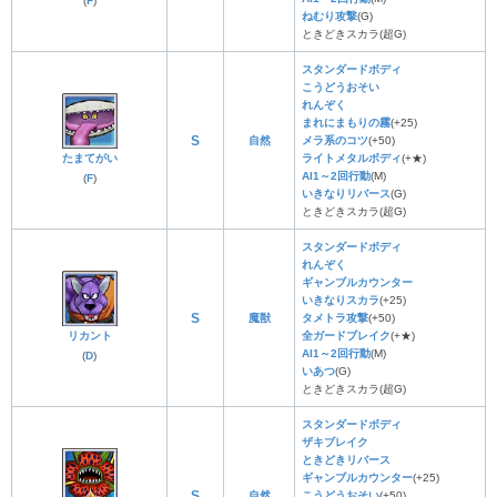
(
F
)
ねむり攻撃
(G)
ときどきスカラ(超G)
スタンダードボディ
こうどうおそい
れんぞく
まれにまもりの霧
(+25)
S
自然
メラ系のコツ
(+50)
たまてがい
ライトメタルボディ
(+★)
AI1～2回行動
(M)
(
F
)
いきなりリバース
(G)
ときどきスカラ(超G)
スタンダードボディ
れんぞく
ギャンブルカウンター
いきなりスカラ
(+25)
S
魔獣
タメトラ攻撃
(+50)
リカント
全ガードブレイク
(+★)
AI1～2回行動
(M)
(
D
)
いあつ
(G)
ときどきスカラ(超G)
スタンダードボディ
ザキブレイク
ときどきリバース
ギャンブルカウンター
(+25)
S
自然
こうどうおそい
(+50)