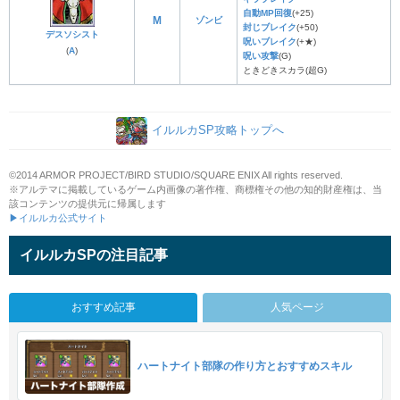
自動MP回復
(+25)
M
ゾンビ
封じブレイク
(+50)
デスソシスト
呪いブレイク
(+★)
(
A
)
呪い攻撃
(G)
ときどきスカラ(超G)
イルルカSP攻略トップへ
©2014 ARMOR PROJECT/BIRD STUDIO/SQUARE ENIX All rights reserved.
※アルテマに掲載しているゲーム内画像の著作権、商標権その他の知的財産権は、当
該コンテンツの提供元に帰属します
▶イルルカ公式サイト
イルルカSPの注目記事
おすすめ記事
人気ページ
ハートナイト部隊の作り方とおすすめスキル