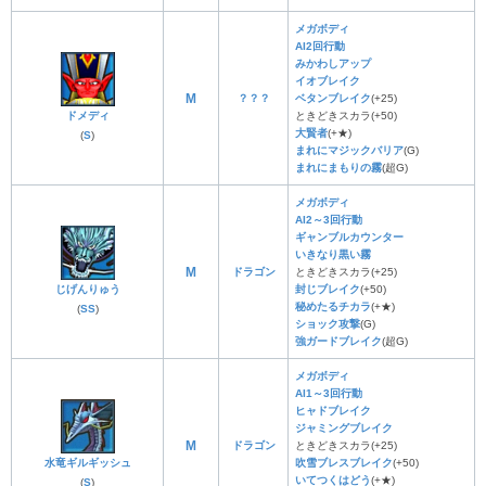
メガボディ
AI2回行動
みかわしアップ
イオブレイク
M
？？？
ベタンブレイク
(+25)
ドメディ
ときどきスカラ(+50)
大賢者
(+★)
(
S
)
まれにマジックバリア
(G)
まれにまもりの霧
(超G)
メガボディ
AI2～3回行動
ギャンブルカウンター
いきなり黒い霧
M
ドラゴン
ときどきスカラ(+25)
じげんりゅう
封じブレイク
(+50)
秘めたるチカラ
(+★)
(
SS
)
ショック攻撃
(G)
強ガードブレイク
(超G)
メガボディ
AI1～3回行動
ヒャドブレイク
ジャミングブレイク
M
ドラゴン
ときどきスカラ(+25)
水竜ギルギッシュ
吹雪ブレスブレイク
(+50)
いてつくはどう
(+★)
(
S
)