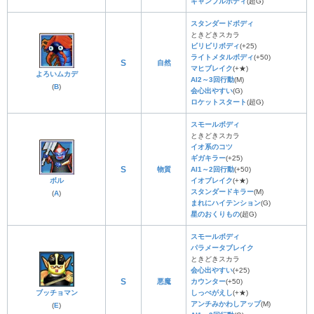
ギャンブルボディ
(超G)
スタンダードボディ
ときどきスカラ
ビリビリボディ
(+25)
ライトメタルボディ
(+50)
S
自然
マヒブレイク
(+★)
よろいムカデ
AI2～3回行動
(M)
(
B
)
会心出やすい
(G)
ロケットスタート
(超G)
スモールボディ
ときどきスカラ
イオ系のコツ
ギガキラー
(+25)
S
物質
AI1～2回行動
(+50)
ボル
イオブレイク
(+★)
スタンダードキラー
(M)
(
A
)
まれにハイテンション
(G)
星のおくりもの
(超G)
スモールボディ
パラメータブレイク
ときどきスカラ
会心出やすい
(+25)
S
悪魔
カウンター
(+50)
ブッチョマン
しっぺがえし
(+★)
アンチみかわしアップ
(M)
(
E
)