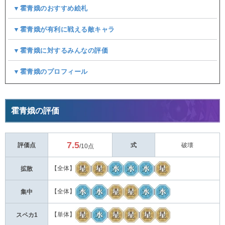
▼霍青娥のおすすめ絵札
▼霍青娥が有利に戦える敵キャラ
▼霍青娥に対するみんなの評価
▼霍青娥のプロフィール
霍青娥の評価
7.5
評価点
式
破壊
/10点
【全体】
|
|
|
拡散
【全体】
|
|
|
集中
【単体】
|
|
|
スペカ1