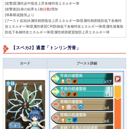
[攻撃]星属性必中陰攻上昇各種特攻エネルギー弾
[攻撃後]自身の結界を1枚
(2枚)
増加
[弾幕構成]陰気より
[ブースト追加]水属性精密陰攻上昇エネルギー弾/星属性精密陰防低下各種特
攻エネルギー弾/星属性硬質CRI防御低下各種特攻エネルギー弾/星属性過毒陰
防低下各種特攻エネルギー弾/星属性精密硬質陰防上昇エネルギー弾
【スペカ2】通霊「トンリン芳香」
カード
ブースト詳細