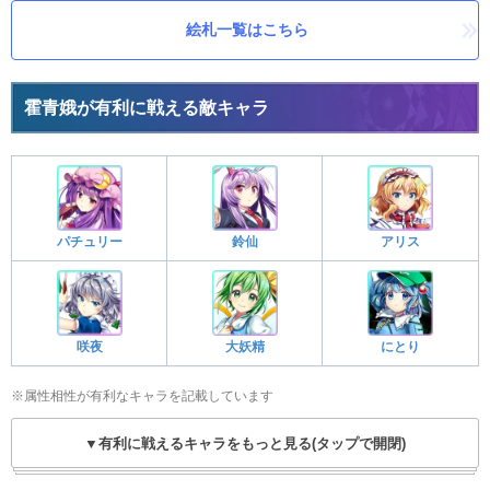
絵札一覧はこちら
霍青娥が有利に戦える敵キャラ
パチュリー
鈴仙
アリス
咲夜
大妖精
にとり
※属性相性が有利なキャラを記載しています
▼有利に戦えるキャラをもっと見る(タップで開閉)