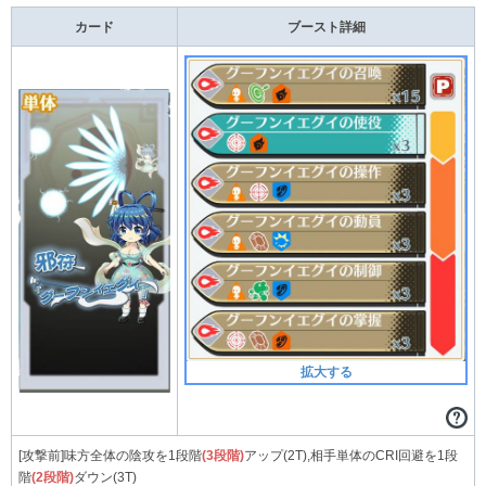
カード
ブースト詳細
拡大する
[攻撃前]味方全体の陰攻を1段階
(3段階)
アップ(2T),相手単体のCRI回避を1段
階
(2段階)
ダウン(3T)