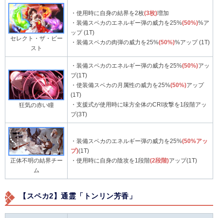
・使用時に自身の結界を2枚
(3枚)
増加
・装備スペカのエネルギー弾の威力を25%
(50%)
%ア
ップ (1T)
セレクト・ザ・ビー
・装備スペカの肉弾の威力を25%
(50%)
%アップ (1T)
スト
・装備スペカのエネルギー弾の威力を25%
(50%)
アッ
プ(1T)
・使装備スペカの月属性の威力を25%
(50%)
アップ
(1T)
・支援式が使用時に味方全体のCRI攻撃を1段階アッ
狂気の赤い瞳
プ(3T)
・装備スペカのエネルギー弾の威力を25%
(50%アッ
プ)
(1T)
・使用時に自身の陰攻を1段階
(2段階)
アップ(1T)
正体不明の結界チー
ム
【スペカ2】通霊「トンリン芳香」