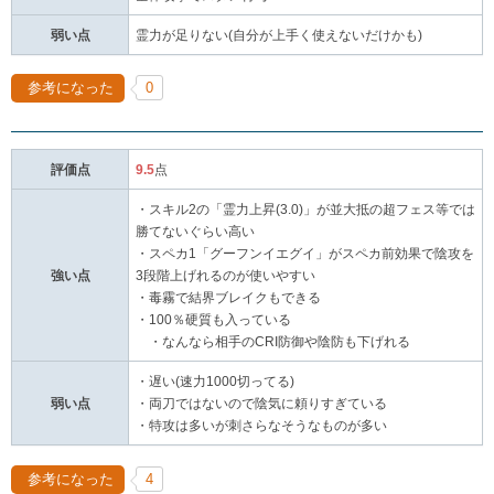
弱い点
霊力が足りない(自分が上手く使えないだけかも)
参考になった
0
評価点
9.5
点
・スキル2の「霊力上昇(3.0)」が並大抵の超フェス等では
勝てないぐらい高い
・スペカ1「グーフンイエグイ」がスペカ前効果で陰攻を
強い点
3段階上げれるのが使いやすい
・毒霧で結界ブレイクもできる
・100％硬質も入っている
・なんなら相手のCRI防御や陰防も下げれる
・遅い(速力1000切ってる)
弱い点
・両刀ではないので陰気に頼りすぎている
・特攻は多いが刺さらなそうなものが多い
参考になった
4