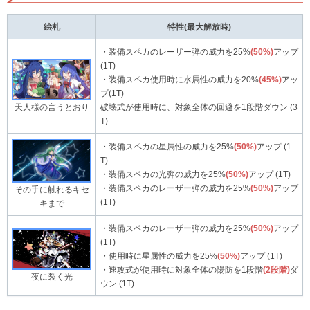
絵札
特性(最大解放時)
・装備スペカのレーザー弾の威力を25%
(50%)
アップ
(1T)
・装備スペカ使用時に水属性の威力を20%
(45%)
アッ
プ(1T)
天人様の言うとおり
破壊式が使用時に、対象全体の回避を1段階ダウン (3
T)
・装備スペカの星属性の威力を25%
(50%)
アップ (1
T)
・装備スペカの光弾の威力を25%
(50%)
アップ (1T)
・装備スペカのレーザー弾の威力を25%
(50%)
アップ
その手に触れるキセ
(1T)
キまで
・装備スペカのレーザー弾の威力を25%
(50%)
アップ
(1T)
・使用時に星属性の威力を25%
(50%)
アップ (1T)
・速攻式が使用時に対象全体の陽防を1段階
(2段階)
ダ
夜に裂く光
ウン (1T)