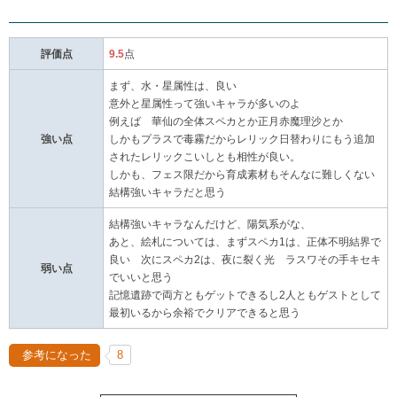
評価点
9.5
点
まず、水・星属性は、良い
意外と星属性って強いキャラが多いのよ
例えば 華仙の全体スペカとか正月赤魔理沙とか
強い点
しかもプラスで毒霧だからレリック日替わりにもう追加
されたレリックこいしとも相性が良い。
しかも、フェス限だから育成素材もそんなに難しくない
結構強いキャラだと思う
結構強いキャラなんだけど、陽気系がな、
あと、絵札については、まずスペカ1は、正体不明結界で
良い 次にスペカ2は、夜に裂く光 ラスワその手キセキ
弱い点
でいいと思う
記憶遺跡で両方ともゲットできるし2人ともゲストとして
最初いるから余裕でクリアできると思う
参考になった
8