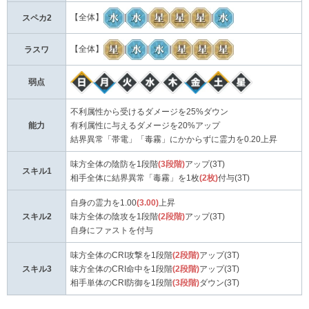
【全体】
|
|
|
スペカ2
【全体】
|
|
|
ラスワ
弱点
不利属性から受けるダメージを25%ダウン
能力
有利属性に与えるダメージを20%アップ
結界異常「帯電」「毒霧」にかからずに霊力を0.20上昇
味方全体の陰防を1段階
(3段階)
アップ(3T)
スキル1
相手全体に結界異常「毒霧」を1枚
(2枚)
付与(3T)
自身の霊力を1.00
(3.00)
上昇
スキル2
味方全体の陰攻を1段階
(2段階)
アップ(3T)
自身にファストを付与
味方全体のCRI攻撃を1段階
(2段階)
アップ(3T)
スキル3
味方全体のCRI命中を1段階
(2段階)
アップ(3T)
相手単体のCRI防御を1段階
(3段階)
ダウン(3T)