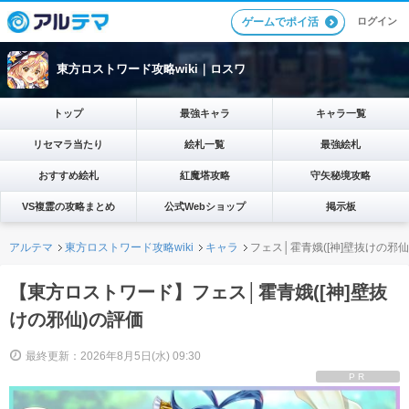
ログイン
ゲームでポイ活
東方ロストワード攻略wiki｜ロスワ
トップ
最強キャラ
キャラ一覧
リセマラ当たり
絵札一覧
最強絵札
おすすめ絵札
紅魔塔攻略
守矢秘境攻略
VS複霊の攻略まとめ
公式Webショップ
掲示板
アルテマ
東方ロストワード攻略wiki
キャラ
フェス│霍青娥([神]壁抜けの邪仙
【東方ロストワード】フェス│霍青娥([神]壁抜
けの邪仙)の評価
最終更新：2026年8月5日(水) 09:30
PR