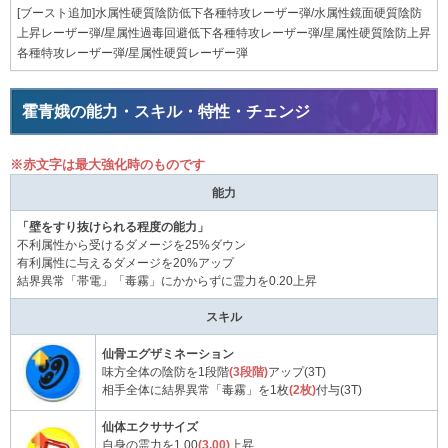
[ブースト追加]水属性硬質陰防低下各種特攻レーザー弾/水属性鏡面硬質陰防
上昇レーザー弾/星属性過毒回避低下各種特攻レーザー弾/星属性硬質陰防上昇
各種特攻レーザー弾/星属性硬質レーザー弾
霍青娥の能力・スキル・特性・チェンジ
※赤文字は最大強化時のものです
能力
「壁をすり抜けられる程度の能力」
不利属性から受けるダメージを25%ダウン
有利属性に与えるダメージを20%アップ
結界異常「帯電」「毒霧」にかからずに霊力を0.20上昇
スキル
仙骨エグザミネーション
味方全体の陰防を1段階
(3段階)
アップ(3T)
相手全体に結界異常「毒霧」を1枚
(2枚)
付与(3T)
仙体エクササイズ
自身の霊力を1.00
(3.00)
上昇