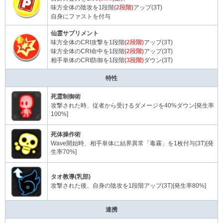
味方全体の陰攻を1段階
(2段階)
アップ(3T)
自身にファストを付与
仙霊サプリメント
味方全体のCRI攻撃を1段階
(2段階)
アップ(3T)
味方全体のCRI命中を1段階
(2段階)
アップ(3T)
相手単体のCRI防御を1段階
(3段階)
ダウン(3T)
特性
死霊制御術
攻撃された時、従者から受けるダメージを40%ダウン[発生率
100%]
死体操作術
Wave開始時、相手単体に結界異常「毒霧」を1枚付与(3T)[発
生率70%]
タオ教導(乳部)
攻撃された後、自身の陰攻を1段階アップ(3T)[発生率80%]
連携