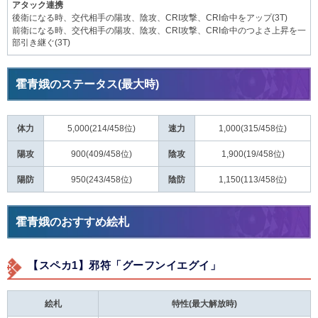
アタック連携
後衛になる時、交代相手の陽攻、陰攻、CRI攻撃、CRI命中をアップ(3T)
前衛になる時、交代相手の陽攻、陰攻、CRI攻撃、CRI命中のつよさ上昇を一
部引き継ぐ(3T)
霍青娥のステータス(最大時)
体力
5,000(214/458位)
速力
1,000(315/458位)
陽攻
900(409/458位)
陰攻
1,900(19/458位)
陽防
950(243/458位)
陰防
1,150(113/458位)
霍青娥のおすすめ絵札
【スペカ1】邪符「グーフンイエグイ」
絵札
特性(最大解放時)