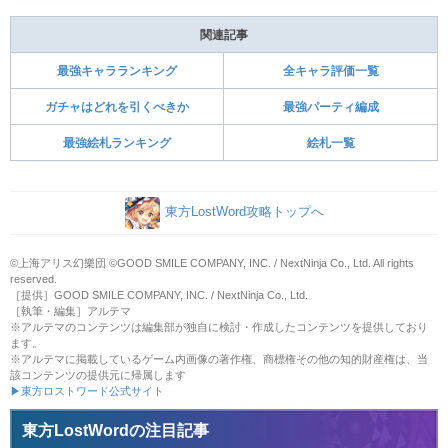
関連記事
最強キャラランキング
全キャラ評価一覧
ガチャはどれを引くべきか
最強パーティ編成
最強絵札ランキング
絵札一覧
東方LostWord攻略トップへ
©上海アリス幻樂団 ©GOOD SMILE COMPANY, INC. / NextNinja Co., Ltd. All rights
reserved.
［提供］GOOD SMILE COMPANY, INC. / NextNinja Co., Ltd.
［執筆・編集］アルテマ
※アルテマのコンテンツは編集部が独自に検討・作成したコンテンツを提供しており
ます。
※アルテマに掲載しているゲーム内画像の著作権、商標権その他の知的財産権は、当
該コンテンツの提供元に帰属します
▶東方ロストワード公式サイト
東方LostWordの注目記事