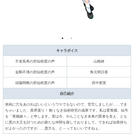
キャラボイス
不老長寿の邪仙程度の声
山根綺
金剛不壊の邪仙程度の声
角元明日香
頭脳明晰の邪仙程度の声
田中那実
自己紹介
単純に穴をあければいいというワケでもないので、苦労しましたが……でき
ちゃいました、異界渡り！ 飽くなき仙術研究の成果です。私は霍青娥、仙号
を「青娥娘々」と申します。実は今、やんごとなき未来の賢者を支え、とも
に悪の大王を討つための新たな仲間を探しておりまして。できれば仙骨持ち
がよかったのですが……貴方も、と～ってもいいですねぇ。