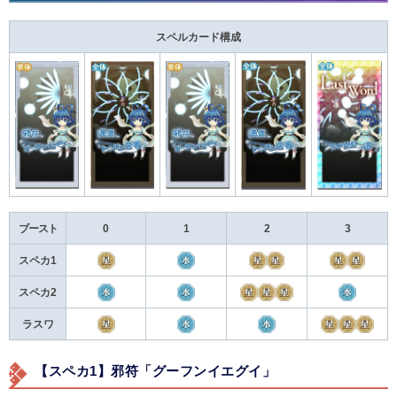
スペルカード構成
ブースト
0
1
2
3
スペカ1
スペカ2
ラスワ
【スペカ1】邪符「グーフンイエグイ」