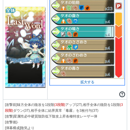
拡大する
[攻撃前]味方全体の陰攻を1段階
(3段階)
アップ(2T),相手全体の陰防を1段階
(3
段階)
ダウン(3T),相手全体に結界異常「毒霧」を3枚付与(3T)
[攻撃]星属性必中硬質陰防低下陰攻上昇各種特攻レーザー弾
[攻撃後]-
[弾幕構成]陰気より