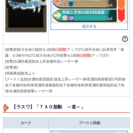
拡大する
[攻撃前]味方全体の陰防を1段階
(3段階)
アップ(3T),相手全体に結界異常「毒
霧」を3枚付与(3T),味方全体のCRI攻撃を1段階
(3段階)
アップ(3T)
[攻撃]水属性硬質陰攻上昇各種特攻レーザー弾
[攻撃後]-
[弾幕構成]陰気より
[ブースト追加]水属性硬質陰防,陰攻上昇レーザー弾/星属性精密硬質CRI防御
低下各種特攻肉弾/星属性過毒陰防低下各種特攻肉弾/星属性硬質陰防低下肉
弾/水属性精密衝撃レーザー弾
【ラスワ】「ＴＡＯ胎動 ～道～」
カード
ブースト詳細