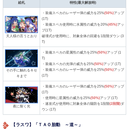
絵札
特性(最大解放時)
・装備スペカのレーザー弾の威力を25%
(50%)
アップ
(1T)
・装備スペカ使用時に水属性の威力を20%
(45%)
アッ
プ(1T)
天人様の言うとおり
破壊式が使用時に、対象全体の回避を1段階ダウン (3
T)
・装備スペカの星属性の威力を25%
(50%)
アップ (1
T)
・装備スペカの光弾の威力を25%
(50%)
アップ (1T)
・装備スペカのレーザー弾の威力を25%
(50%)
アップ
その手に触れるキセ
(1T)
キまで
・装備スペカのレーザー弾の威力を25%
(50%)
アップ
(1T)
・使用時に星属性の威力を25%
(50%)
アップ (1T)
・速攻式が使用時に対象全体の陽防を1段階
(2段階)
ダ
夜に裂く光
ウン (1T)
【ラスワ】「ＴＡＯ胎動 ～道～」