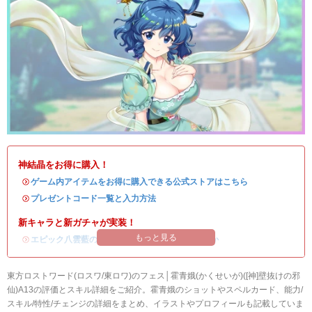
神結晶をお得に購入！
・
ゲーム内アイテムをお得に購入できる公式ストアはこちら
・
プレゼントコード一覧と入力方法
新キャラと新ガチャが実装！
もっと見る
・
エピック八雲藍の評価
/
ガチャシミュ
/
引くべきか
東方ロストワード(ロスワ/東ロワ)のフェス│霍青娥(かくせいが)([神]壁抜けの邪
仙)A13の評価とスキル詳細をご紹介。霍青娥のショットやスペルカード、能力/
スキル/特性/チェンジの詳細をまとめ、イラストやプロフィールも記載していま