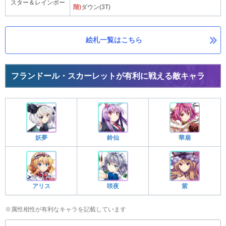
スター＆レインボー
階)
ダウン(3T)
絵札一覧はこちら
フランドール・スカーレットが有利に戦える敵キャラ
妖夢
鈴仙
華扇
アリス
咲夜
紫
※属性相性が有利なキャラを記載しています