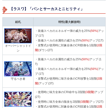
【ラスワ】「パンとサーカスとニヒリティ」
絵札
特性(最大解放時)
・装備スペカのエネルギー弾の威力を25%
(50%)
アッ
プ (1T)
・装備スペカの水属性の威力を25%
(50%)
アップ(1T)
・攻撃式が使用時に対象全体のCRI防御を1段階
(2段
オーバーシャットイ
階)
ダウン(2T)
ン
・装備スペカの水属性の威力を25%
(50%)
アップ (1
T)
・装備スペカのエネルギー弾の威力を25%
(50%)
アッ
プ (1T)
・攻撃式が使用時に味方全体のCRI攻撃を1段階
(2段
守るべき者
階)
アップ (3T)
・使用時に味方全体のCRI命中を2段階
(3段階)
アップ
(2T)
・使用時に味方全体の陰攻を2段階
(3段階)
アップ(2T)
・攻撃式が使用時に対象全体のCRI回避を1段階
(2段