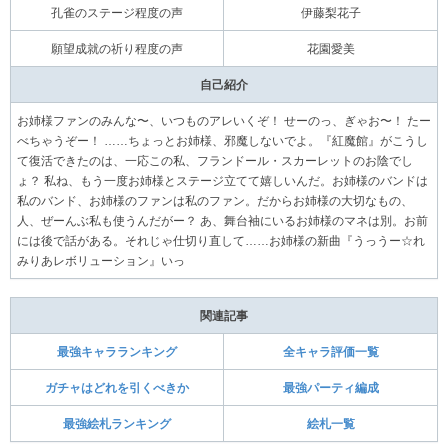
孔雀のステージ程度の声
伊藤梨花子
願望成就の祈り程度の声
花園愛美
自己紹介
お姉様ファンのみんな〜、いつものアレいくぞ！ せーのっ、ぎゃお〜！ たー
べちゃうぞー！ ……ちょっとお姉様、邪魔しないでよ。『紅魔館』がこうし
て復活できたのは、一応この私、フランドール・スカーレットのお陰でし
ょ？ 私ね、もう一度お姉様とステージ立てて嬉しいんだ。お姉様のバンドは
私のバンド、お姉様のファンは私のファン。だからお姉様の大切なもの、
人、ぜーんぶ私も使うんだがー？ あ、舞台袖にいるお姉様のマネは別。お前
には後で話がある。それじゃ仕切り直して……お姉様の新曲『うっうー☆れ
みりあレボリューション』いっ
関連記事
最強キャラランキング
全キャラ評価一覧
ガチャはどれを引くべきか
最強パーティ編成
最強絵札ランキング
絵札一覧