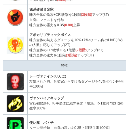
妹系硬派音楽家
味方全体の陰攻+CRI攻撃を1段階
(3段階)
アップ(3T)
自身にファストを付与
味方全体の霊力を0.35
(0.80)
上昇
アポカリプティックボイス
味方全体の与えるダメージを10%+7%×チーム内のLIVE(LW)
の人数に応じてアップ(2T)
味方全体のCRI攻撃Ⅱを1段階
(2段階)
アップ(2T)
味方全体の速力を1段階
(3段階)
アップ(3T)
特性
レーヴァテイン(りんご)
攻撃された時、音楽家から受けるダメージを45%ダウン[発生
率100%]
ヴァンパイアキャップ
Wave開始時、相手単体に結界異常「燃焼」を1枚付与(3T)[発
生率100%]
使い魔「バト子」
ターン開始時、自身の霊力を0.35上昇[発生率100%]