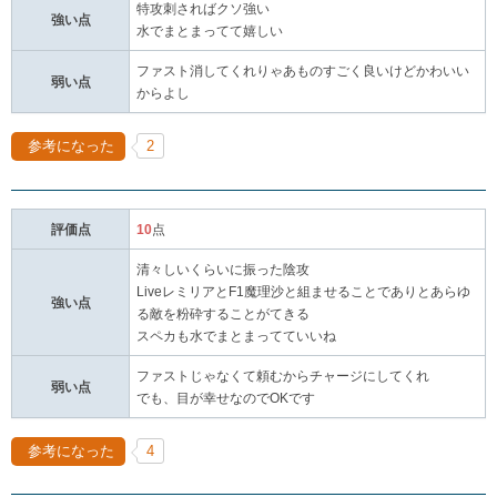
特攻刺さればクソ強い
強い点
水でまとまってて嬉しい
ファスト消してくれりゃあものすごく良いけどかわいい
弱い点
からよし
参考になった
2
評価点
10
点
清々しいくらいに振った陰攻
LiveレミリアとF1魔理沙と組ませることでありとあらゆ
強い点
る敵を粉砕することがてきる
スペカも水でまとまってていいね
ファストじゃなくて頼むからチャージにしてくれ
弱い点
でも、目が幸せなのでOKです
参考になった
4