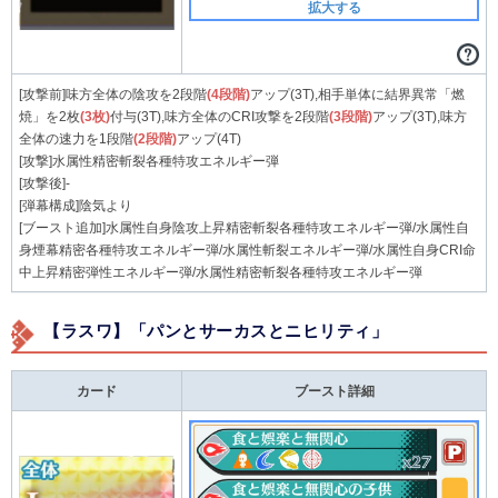
拡大する
[攻撃前]味方全体の陰攻を2段階
(4段階)
アップ(3T),相手単体に結界異常「燃
焼」を2枚
(3枚)
付与(3T),味方全体のCRI攻撃を2段階
(3段階)
アップ(3T),味方
全体の速力を1段階
(2段階)
アップ(4T)
[攻撃]水属性精密斬裂各種特攻エネルギー弾
[攻撃後]-
[弾幕構成]陰気より
[ブースト追加]水属性自身陰攻上昇精密斬裂各種特攻エネルギー弾/水属性自
身煙幕精密各種特攻エネルギー弾/水属性斬裂エネルギー弾/水属性自身CRI命
中上昇精密弾性エネルギー弾/水属性精密斬裂各種特攻エネルギー弾
【ラスワ】「パンとサーカスとニヒリティ」
カード
ブースト詳細