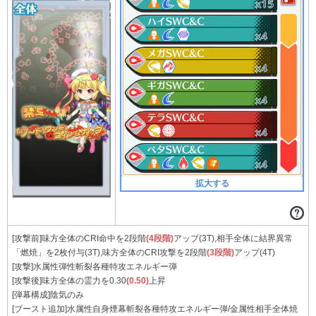
拡大する
[攻撃前]味方全体のCRI命中を2段階
(4段階)
アップ(3T),相手全体に結界異常
「燃焼」を2枚付与(3T),味方全体のCRI攻撃を2段階
(3段階)
アップ(4T)
[攻撃]水属性弾性斬裂各種特攻エネルギー弾
[攻撃後]味方全体の霊力を0.30
(0.50)
上昇
[弾幕構成]陰気のみ
[ブースト追加]水属性自身煙幕斬裂各種特攻エネルギー弾/金属性相手全体焼