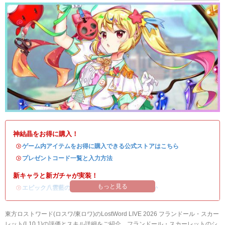
神結晶をお得に購入！
・
ゲーム内アイテムをお得に購入できる公式ストアはこちら
・
プレゼントコード一覧と入力方法
新キャラと新ガチャが実装！
もっと見る
・
エピック八雲藍の評価
/
ガチャシミュ
/
引くべきか
東方ロストワード(ロスワ/東ロワ)のLostWord LIVE 2026 フランドール・スカー
レット(L10.1)の評価とスキル詳細をご紹介。フランドール・スカーレットのシ