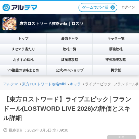
ログイン
ゲームでポイ活
東方ロストワード攻略wiki｜ロスワ
トップ
最強キャラ
キャラ一覧
リセマラ当たり
絵札一覧
最強絵札
おすすめ絵札
紅魔塔攻略
守矢秘境攻略
VS複霊の攻略まとめ
公式Webショップ
掲示板
アルテマ
東方ロストワード攻略wiki
キャラ
ライブエピック│フランドール(LOS
【東方ロストワード】ライブエピック│フラン
ドール(LOSTWORD LIVE 2026)の評価とスキ
ル詳細
最終更新：2026年8月5日(水) 09:30
PR