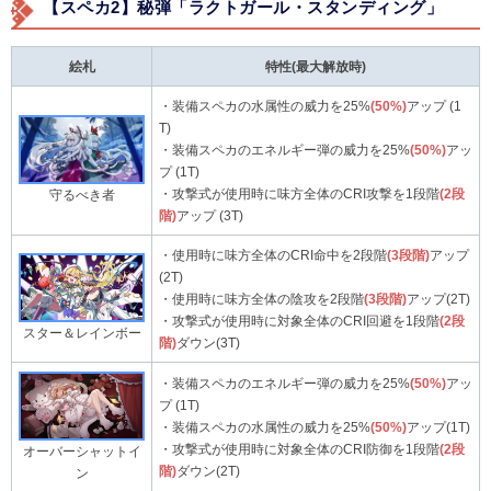
【スペカ2】秘弾「ラクトガール・スタンディング」
絵札
特性(最大解放時)
・装備スペカの水属性の威力を25%
(50%)
アップ (1
T)
・装備スペカのエネルギー弾の威力を25%
(50%)
アッ
プ (1T)
・攻撃式が使用時に味方全体のCRI攻撃を1段階
(2段
守るべき者
階)
アップ (3T)
・使用時に味方全体のCRI命中を2段階
(3段階)
アップ
(2T)
・使用時に味方全体の陰攻を2段階
(3段階)
アップ(2T)
・攻撃式が使用時に対象全体のCRI回避を1段階
(2段
スター＆レインボー
階)
ダウン(3T)
・装備スペカのエネルギー弾の威力を25%
(50%)
アッ
プ (1T)
・装備スペカの水属性の威力を25%
(50%)
アップ(1T)
・攻撃式が使用時に対象全体のCRI防御を1段階
(2段
オーバーシャットイ
階)
ダウン(2T)
ン