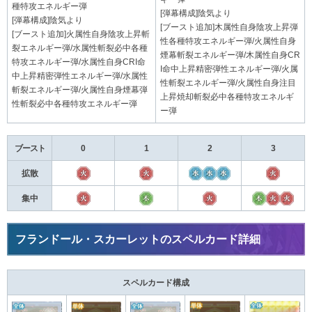
種特攻エネルギー弾
[弾幕構成]陰気より
[弾幕構成]陰気より
[ブースト追加]木属性自身陰攻上昇弾
[ブースト追加]火属性自身陰攻上昇斬
性各種特攻エネルギー弾/火属性自身
裂エネルギー弾/水属性斬裂必中各種
煙幕斬裂エネルギー弾/木属性自身CR
特攻エネルギー弾/水属性自身CRI命
I命中上昇精密弾性エネルギー弾/火属
中上昇精密弾性エネルギー弾/水属性
性斬裂エネルギー弾/火属性自身注目
斬裂エネルギー弾/火属性自身煙幕弾
上昇焼却斬裂必中各種特攻エネルギ
性斬裂必中各種特攻エネルギー弾
ー弾
ブースト
0
1
2
3
拡散
集中
フランドール・スカーレットのスペルカード詳細
スペルカード構成