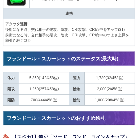
連携
アタック連携
後衛になる時、交代相手の陽攻、陰攻、CRI攻撃、CRI命中をアップ(3T)
前衛になる時、交代相手の陽攻、陰攻、CRI攻撃、CRI命中のつよさ上昇を一
部引き継ぐ(3T)
フランドール・スカーレットのステータス(最大時)
体力
5,350(142/458位)
速力
1,780(32/458位)
陽攻
1,250(257/458位)
陰攻
2,000(2/458位)
陽防
700(444/458位)
陰防
1,000(208/458位)
フランドール・スカーレットのおすすめ絵札
【スペカ1】禁忌「ソード、ワンド、コイン＆カップ」