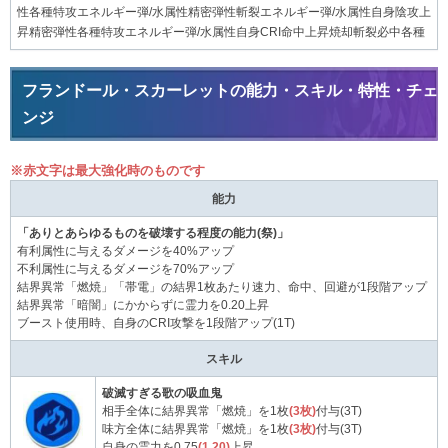
性各種特攻エネルギー弾/水属性精密弾性斬裂エネルギー弾/水属性自身陰攻上
昇精密弾性各種特攻エネルギー弾/水属性自身CRI命中上昇焼却斬裂必中各種
フランドール・スカーレットの能力・スキル・特性・チェ
ンジ
※赤文字は最大強化時のものです
能力
「ありとあらゆるものを破壊する程度の能力(祭)」
有利属性に与えるダメージを40%アップ
不利属性に与えるダメージを70%アップ
結界異常「燃焼」「帯電」の結界1枚あたり速力、命中、回避が1段階アップ
結界異常「暗闇」にかからずに霊力を0.20上昇
ブースト使用時、自身のCRI攻撃を1段階アップ(1T)
スキル
破滅すぎる歌の吸血鬼
相手全体に結界異常「燃焼」を1枚
(3枚)
付与(3T)
味方全体に結界異常「燃焼」を1枚
(3枚)
付与(3T)
自身の霊力を0.75
(1.20)
上昇