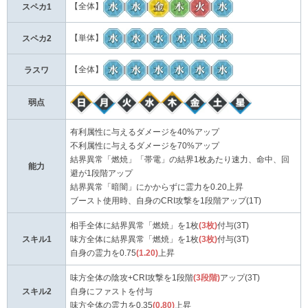
【全体】
|
|
|
スペカ1
【単体】
|
|
|
スペカ2
【全体】
|
|
|
ラスワ
弱点
有利属性に与えるダメージを40%アップ
不利属性に与えるダメージを70%アップ
結界異常「燃焼」「帯電」の結界1枚あたり速力、命中、回
能力
避が1段階アップ
結界異常「暗闇」にかからずに霊力を0.20上昇
ブースト使用時、自身のCRI攻撃を1段階アップ(1T)
相手全体に結界異常「燃焼」を1枚
(3枚)
付与(3T)
スキル1
味方全体に結界異常「燃焼」を1枚
(3枚)
付与(3T)
自身の霊力を0.75
(1.20)
上昇
味方全体の陰攻+CRI攻撃を1段階
(3段階)
アップ(3T)
スキル2
自身にファストを付与
味方全体の霊力を0.35
(0.80)
上昇