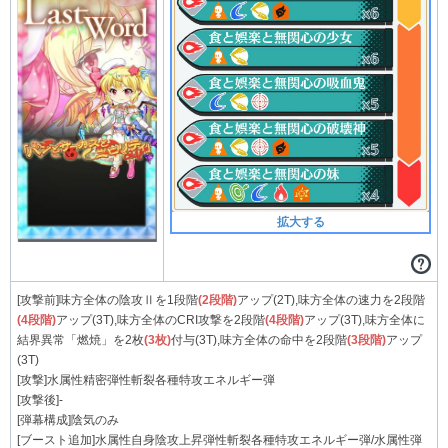
拡大する
[攻撃前]味方全体の陰攻Ⅱを1段階
(2段階)
アップ(2T),味方全体の速力を2段階
(4段階)
アップ(3T),味方全体のCRI攻撃を2段階
(4段階)
アップ(3T),味方全体に
結界異常「燃焼」を2枚
(3枚)
付与(3T),味方全体の命中を2段階
(3段階)
アップ
(3T)
[攻撃]水属性精密弾性斬裂各種特攻エネルギー弾
[攻撃後]-
[弾幕構成]陰気のみ
[ブースト追加]水属性自身陰攻上昇弾性斬裂各種特攻エネルギー弾/水属性弾