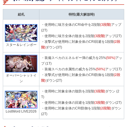
絵札
特性(最大解放時)
・使用時に味方全体のCRI命中を2段階
(3段階)
アップ
(2T)
・使用時に味方全体の陰攻を2段階
(3段階)
アップ(2T)
・攻撃式が使用時に対象全体のCRI回避を1段階
(2段
スター＆レインボー
階)
ダウン(3T)
・装備スペカのエネルギー弾の威力を25%
(50%)
アッ
プ (1T)
・装備スペカの水属性の威力を25%
(50%)
アップ(1T)
・攻撃式が使用時に対象全体のCRI防御を1段階
(2段
オーバーシャットイ
階)
ダウン(2T)
ン
・使用時に対象全体の陰防を2段階
(3段階)
ダウン (2
T)
・使用時に対象全体の回避を1段階
(3段階)
ダウン(2T)
・使用時に対象全体のCRI防御を1段階
(2段階)
ダウン
LostWord LIVE2026
(2T)