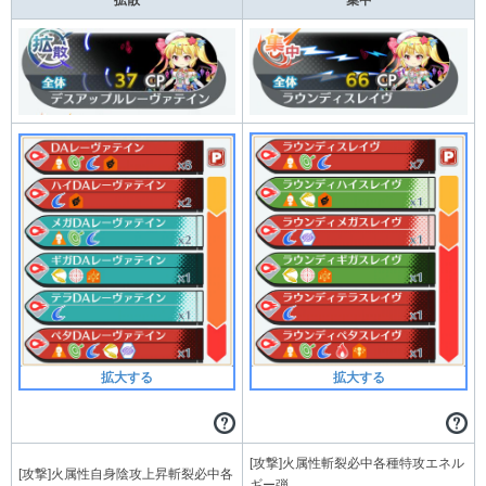
拡大する
拡大する
[攻撃]火属性斬裂必中各種特攻エネル
[攻撃]火属性自身陰攻上昇斬裂必中各
ギー弾