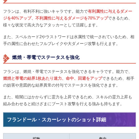
フランは、有利不利に強いキャラです。能力で
有利属性に与えるダメー
ジを40%アップ、不利属性に与えるダメージを70%アップ
できるため、
様々な状況で高火力なアタッカーとして活躍します。
また、スペルカード2やラストワードは水属性で統一されているため、相
手の属性に合わせたフルブレイクや大ダメージ攻撃も行えます。
燃焼・帯電でステータスを強化
フランは、燃焼・帯電でステータスを強化できるキャラです。能力で、
燃焼と帯電の結界1枚あたり速力、命中、回避をアップ
できるため、相手
の妨害や意図的な結界異常の付与でステータスを強化できます。
また、暗闇にはかからずに霊力を上昇できるため、スキルの霊力上昇も
組み合わせると続けざまにブースト攻撃を行える強みも持ちます。
フランドール・スカーレットのショット詳細
拡散
集中