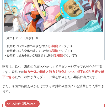
【速力】+100 【陽攻】+80
・使用時に味方全体の陽攻を2段階
(3段階)
アップ(2T)
・使用時に味方全体の速力を1段階
(3段階)
アップ(2T)
・使用時に対象全体のCRI回避を1段階
(2段階)
ダウン(2T)
咲夜は、絵札「海面の能面あやかし」で与ダメージアップの強化が可能
です。絵札では
味方全体の陽攻と速力を強化しつつ、相手のCRI回避を低
下できる
ため、相性が良くダメージ量を増やしたい場合に有用です。
また、海面の能面あやかしはガチャの排出や交換P50を消費して入手でき
ます。
あわせて読みたい