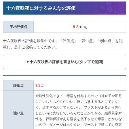
十六夜咲夜に対するみんなの評価
9.8
平均評価点
/10点
十六夜咲夜の評価を募集中です。「評価点」「強い点」「弱い点」を記
載し、是非ご投稿してください。
▼十六夜咲夜の評価を書き込む(タップで開閉)
評価点
9.5
点
金属性強化できて、毒霧を付与するので白神奈子や正月
白こいしとも相性がいい。速力も速すぎるわけでもな
く、遅すぎるわけでもないし、ファストがあるから先行
強い点
したい時に先行していろんなことができる。結界異常耐
性も、行動保証があり陽攻を低下させる毒霧にかからな
いので、ダメージは出やすい。ブーストで誰にでも恩恵