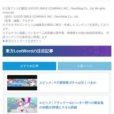
©上海アリス幻樂団 ©GOOD SMILE COMPANY, INC. / NextNinja Co., Ltd. All rights
reserved.
［提供］GOOD SMILE COMPANY, INC. / NextNinja Co., Ltd.
［執筆・編集］アルテマ
※アルテマのコンテンツは編集部が独自に検討・作成したコンテンツを提供しており
ます。
※アルテマに掲載しているゲーム内画像の著作権、商標権その他の知的財産権は、当
該コンテンツの提供元に帰属します
▶東方ロストワード公式サイト
東方LostWordの注目記事
おすすめ記事
人気ページ
エピック│十六夜咲夜ガチャは引くべきか
エピック│フランドール(ハンター狩りの吸血鬼
の休暇)の評価とスキル詳細