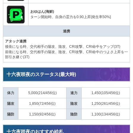
おゆはん(海鮮)
ターン開始時、自身の霊力を0.90上昇[発生率50%]
連携
アタック連携
後衛になる時、交代相手の陽攻、陰攻、CRI攻撃、CRI命中をアップ(3T)
前衛になる時、交代相手の陽攻、陰攻、CRI攻撃、CRI命中のつよさ上昇を一
部引き継ぐ(3T)
十六夜咲夜のステータス(最大時)
体力
5,000(214/456位)
速力
1,450(105/456位)
陽攻
1,850(72/456位)
陰攻
1,250(261/456位)
陽防
1,150(92/456位)
陰防
1,100(134/456位)
十六夜咲夜のおすすめ絵札