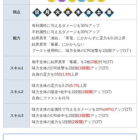
弱点
有利属性に与えるダメージを30%アップ
不利属性に与えるダメージを30%アップ
能力
結界異常「凍結」「帯電」にかからずに霊力を0.20上昇
結界異常「毒霧」にかからない
ブースト使用時に、味方全体のCRI攻撃を1段階アップ(1T )
相手全体に結界異常「毒霧」を2枚
(3枚)
付与(3T)
スキル1
味方全体のCRI攻撃を2段階
(3段階)
アップ(3T)
自身の霊力を050
(1.50)
上昇
味方全体の霊力を0.25
(0.75)
上昇
スキル2
味方全体の陽攻+命中を2段階
(3段階)
アップ(3T)
自身にファストを付与
味方全体の金属性で与えるダメージを20%
(40%)
アップ(2T)
スキル3
味方全体のCRI命中を2段階
(3段階)
アップ(3T)
味方全体の速力を1段階
(2段階)
アップ(3T)