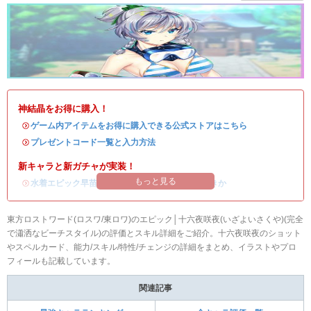
神結晶をお得に購入！
・
ゲーム内アイテムをお得に購入できる公式ストアはこちら
・
プレゼントコード一覧と入力方法
新キャラと新ガチャが実装！
もっと見る
・
水着エピック早苗の評価
/
ガチャシミュ
/
引くべきか
東方ロストワード(ロスワ/東ロワ)のエピック│十六夜咲夜(いざよいさくや)(完全
で瀟洒なビーチスタイル)の評価とスキル詳細をご紹介。十六夜咲夜のショット
やスペルカード、能力/スキル/特性/チェンジの詳細をまとめ、イラストやプロ
フィールも記載しています。
関連記事