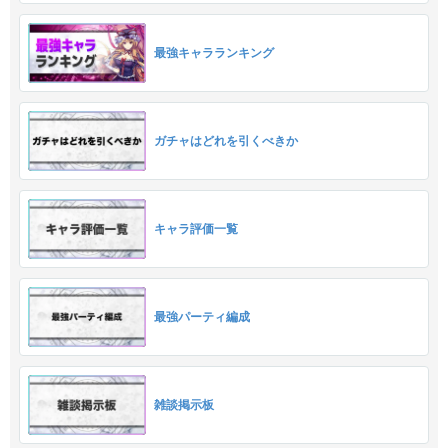
最強キャラランキング
ガチャはどれを引くべきか
キャラ評価一覧
最強パーティ編成
雑談掲示板