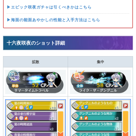
▶エピック咲夜ガチャは引くべきかはこちら
▶海面の能面あやかしの性能と入手方法はこちら
十六夜咲夜のショット詳細
拡散
集中