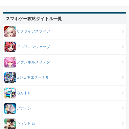
スマホゲー攻略タイトル一覧
サファイアスフィア
ドルフィンウェーブ
ファンキルスリスタ
Gジェネエターナル
みんトレ
アナデン
ウィンヒロ