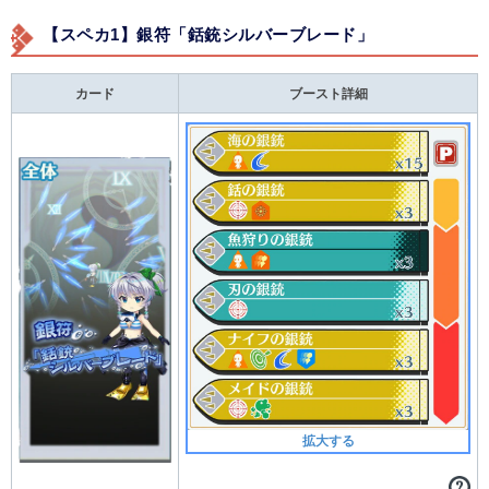
【スペカ1】銀符「銛銃シルバーブレード」
カード
ブースト詳細
拡大する