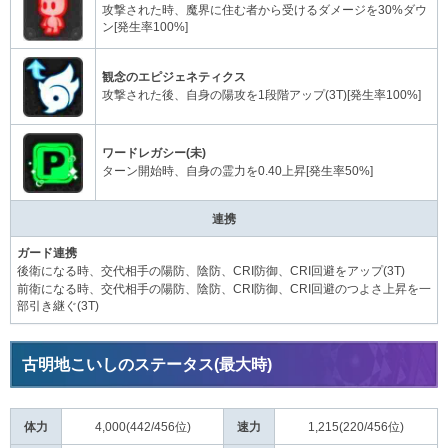
攻撃された時、魔界に住む者から受けるダメージを30%ダウ
ン[発生率100%]
観念のエピジェネティクス
攻撃された後、自身の陽攻を1段階アップ(3T)[発生率100%]
ワードレガシー(未)
ターン開始時、自身の霊力を0.40上昇[発生率50%]
連携
ガード連携
後衛になる時、交代相手の陽防、陰防、CRI防御、CRI回避をアップ(3T)
前衛になる時、交代相手の陽防、陰防、CRI防御、CRI回避のつよさ上昇を一
部引き継ぐ(3T)
古明地こいしのステータス(最大時)
体力
4,000(442/456位)
速力
1,215(220/456位)