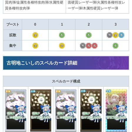
質肉弾/金属性各種特攻肉弾/水属性硬
面硬質レーザー弾/火属性各種特攻レ
質各種特攻肉弾
ーザー弾/木属性硬質レーザー弾
ブースト
0
1
2
3
拡散
集中
古明地こいしのスペルカード詳細
スペルカード構成