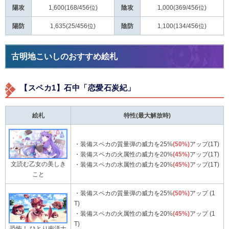
陽攻
1,600(168/456位)
陰攻
1,000(369/456位)
陽防
1,635(25/456位)
陰防
1,100(134/456位)
古明地こいしのおすすめ絵札
【スペカ1】石中「恋愛石炭紀」
絵札
特性(最大解放時)
・装備スペカの質量弾の威力を25%
(50%)
アップ(1T)
・装備スペカの火属性の威力を20%
(45%)
アップ(1T)
文読む乙女の美しき
・装備スペカの水属性の威力を20%
(45%)
アップ(1T)
こと
・装備スペカの質量弾の威力を25%
(50%)
アップ (1
T)
・装備スペカの火属性の威力を20%
(45%)
アップ (1
T)
恐怖！ ひとり南洋ナ