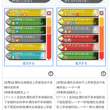
拡大する
拡大する
[攻撃]金属性自身陽攻上昇硬質必中各
[攻撃]金属性自身命中上昇硬質必中各
種特攻肉弾
種特攻レーザー弾
[弾幕構成]陽気より
[弾幕構成]陽気より
[ブースト追加]木属性相手単体陽防低
[ブースト追加]金属性相手単体陽防低
下各種特攻肉弾/木属性相手単体陽防
下鏡面硬質レーザー弾/無属性自身陽
低下硬質肉弾/無属性自身陽攻上昇硬
防上昇各種特攻レーザー弾/火属性鏡