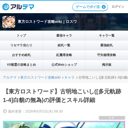
ログイン
ゲームでポイ活
東方ロストワード攻略wiki｜ロスワ
トップ
最強キャラ
キャラ一覧
リセマラ当たり
絵札一覧
最強絵札
おすすめ絵札
紅魔塔攻略
守矢秘境攻略
VS複霊の攻略まとめ
公式Webショップ
掲示板
アルテマ
東方ロストワード攻略wiki
キャラ
古明地こいし([多元軌跡1-4]
【東方ロストワード】古明地こいし([多元軌跡
1-4]白貌の無為)の評価とスキル詳細
最終更新：2026年8月5日(水) 09:30
PR