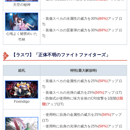
天空の秘神
・装備スペカの水属性の威力を30%
(60%)
アップ (1
T)
・装備スペカの質量弾の威力を30%
(60%)
アップ (1
心地よく秘密めいた
T)
竹林
【ラスワ】「正体不明のファイトファイターズ」
絵札
特性(最大解放時)
・装備スペカの金属性の威力を25%
(50%)
アップ (1
T)
・装備スペカの光弾の威力を25%
(50%)
アップ (1T)
・防御式が使用時に味方全体のCRI攻撃を1段階
(2段
Foxindigo
階)
アップ(2T)
・使用時に自身の金属性の威力を25%
(50%)
アップ
(1T)
・使用時に自身の光弾の威力を25%
(50%)
アップ (1