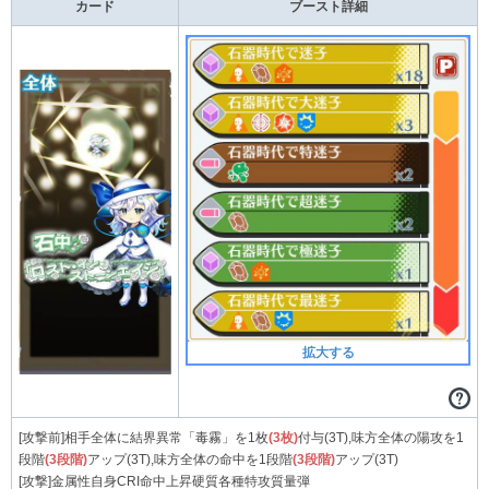
カード
ブースト詳細
拡大する
[攻撃前]相手全体に結界異常「毒霧」を1枚
(3枚)
付与(3T),味方全体の陽攻を1
段階
(3段階)
アップ(3T),味方全体の命中を1段階
(3段階)
アップ(3T)
[攻撃]金属性自身CRI命中上昇硬質各種特攻質量弾