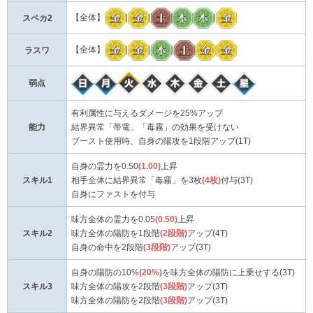
【全体】
|
|
|
スペカ2
【全体】
|
|
|
ラスワ
弱点
有利属性に与えるダメージを25%アップ
能力
結界異常「帯電」「毒霧」の効果を受けない
ブースト使用時、自身の陽攻を1段階アップ(1T)
自身の霊力を0.50
(1.00)
上昇
スキル1
相手全体に結界異常「毒霧」を3枚
(4枚)
付与(3T)
自身にファストを付与
味方全体の霊力を0.05
(0.50)
上昇
スキル2
味方全体の陽防を1段階
(2段階)
アップ(4T)
自身の命中を2段階
(3段階)
アップ(3T)
自身の陽防の10%
(20%)
を味方全体の陽防に上乗せする(3T)
スキル3
味方全体の陽攻を2段階
(3段階)
アップ(3T)
味方全体の陽防を2段階
(3段階)
アップ(3T)