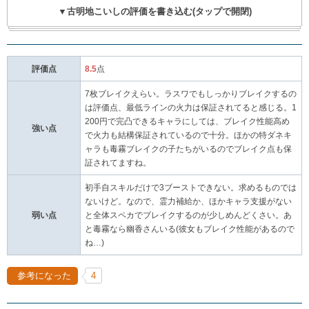
▼古明地こいしの評価を書き込む(タップで開閉)
評価点
8.5
点
7枚ブレイクえらい。ラスワでもしっかりブレイクするの
は評価点、最低ラインの火力は保証されてると感じる。1
200円で完凸できるキャラにしては、ブレイク性能高め
強い点
で火力も結構保証されているので十分。ほかの特ダネキ
ャラも毒霧ブレイクの子たちがいるのでブレイク点も保
証されてますね。
初手自スキルだけで3ブーストできない。求めるものでは
ないけど。なので、霊力補給か、ほかキャラ支援がない
弱い点
と全体スペカでブレイクするのが少しめんどくさい。あ
と毒霧なら幽香さんいる(彼女もブレイク性能があるので
ね…)
参考になった
4