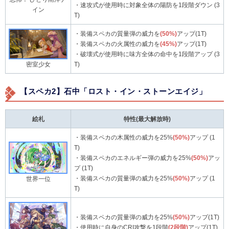
・速攻式が使用時に対象全体の陽防を1段階ダウン (3
イン
T)
・装備スペカの質量弾の威力を
(50%)
アップ(1T)
・装備スペカの火属性の威力を
(45%)
アップ(1T)
・破壊式が使用時に味方全体の命中を1段階アップ (3
T)
密室少女
【スペカ2】石中「ロスト・イン・ストーンエイジ」
絵札
特性(最大解放時)
・装備スペカの木属性の威力を25%
(50%)
アップ (1
T)
・装備スペカのエネルギー弾の威力を25%
(50%)
アッ
プ (1T)
・装備スペカの質量弾の威力を25%
(50%)
アップ (1
世界一位
T)
・装備スペカの質量弾の威力を25%
(50%)
アップ(1T)
・使用時に自身のCRI攻撃を1段階
(2段階)
アップ(1T)