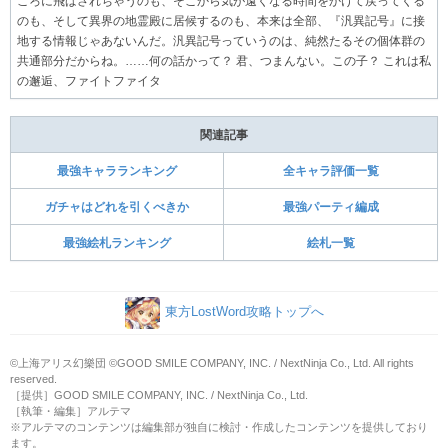
ころに飛ばされちゃうのも、そこから気が遠くなる時間をかけて戻ってくる
のも、そして異界の地霊殿に居候するのも、本来は全部、『汎異記号』に接
地する情報じゃあないんだ。汎異記号っていうのは、純然たるその個体群の
共通部分だからね。……何の話かって？ 君、つまんない。この子？ これは私
の邂逅、ファイトファイタ
関連記事
最強キャラランキング
全キャラ評価一覧
ガチャはどれを引くべきか
最強パーティ編成
最強絵札ランキング
絵札一覧
東方LostWord攻略トップへ
©上海アリス幻樂団 ©GOOD SMILE COMPANY, INC. / NextNinja Co., Ltd. All rights
reserved.
［提供］GOOD SMILE COMPANY, INC. / NextNinja Co., Ltd.
［執筆・編集］アルテマ
※アルテマのコンテンツは編集部が独自に検討・作成したコンテンツを提供しており
ます。