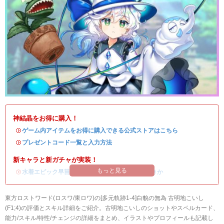
神結晶をお得に購入！
・
ゲーム内アイテムをお得に購入できる公式ストアはこちら
・
プレゼントコード一覧と入力方法
新キャラと新ガチャが実装！
もっと見る
・
水着エピック早苗の評価
/
ガチャシミュ
/
引くべきか
東方ロストワード(ロスワ/東ロワ)の[多元軌跡1-4]白貌の無為 古明地こいし
(F1;4)の評価とスキル詳細をご紹介。古明地こいしのショットやスペルカード、
能力/スキル/特性/チェンジの詳細をまとめ、イラストやプロフィールも記載し