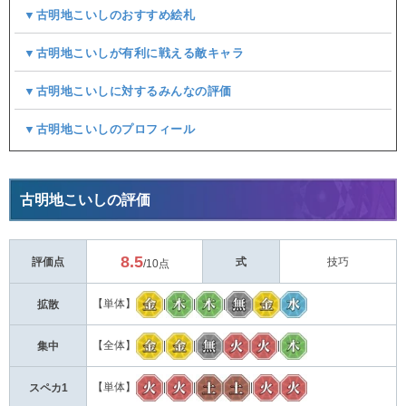
▼古明地こいしのおすすめ絵札
▼古明地こいしが有利に戦える敵キャラ
▼古明地こいしに対するみんなの評価
▼古明地こいしのプロフィール
古明地こいしの評価
8.5
評価点
式
技巧
/10点
【単体】
|
|
|
拡散
【全体】
|
|
|
集中
【単体】
|
|
|
スペカ1