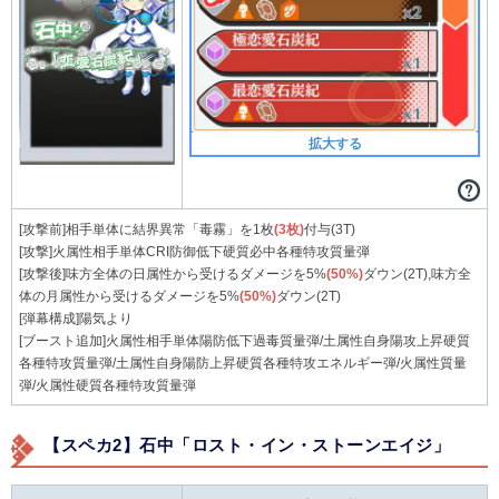
拡大する
[攻撃前]相手単体に結界異常「毒霧」を1枚
(3枚)
付与(3T)
[攻撃]火属性相手単体CRI防御低下硬質必中各種特攻質量弾
[攻撃後]味方全体の日属性から受けるダメージを5%
(50%)
ダウン(2T),味方全
体の月属性から受けるダメージを5%
(50%)
ダウン(2T)
[弾幕構成]陽気より
[ブースト追加]火属性相手単体陽防低下過毒質量弾/土属性自身陽攻上昇硬質
各種特攻質量弾/土属性自身陽防上昇硬質各種特攻エネルギー弾/火属性質量
弾/火属性硬質各種特攻質量弾
【スペカ2】石中「ロスト・イン・ストーンエイジ」