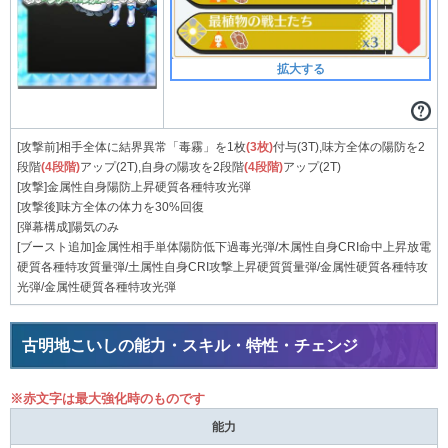
拡大する
[攻撃前]相手全体に結界異常「毒霧」を1枚
(3枚)
付与(3T),味方全体の陽防を2
段階
(4段階)
アップ(2T),自身の陽攻を2段階
(4段階)
アップ(2T)
[攻撃]金属性自身陽防上昇硬質各種特攻光弾
[攻撃後]味方全体の体力を30%回復
[弾幕構成]陽気のみ
[ブースト追加]金属性相手単体陽防低下過毒光弾/木属性自身CRI命中上昇放電
硬質各種特攻質量弾/土属性自身CRI攻撃上昇硬質質量弾/金属性硬質各種特攻
光弾/金属性硬質各種特攻光弾
古明地こいしの能力・スキル・特性・チェンジ
※赤文字は最大強化時のものです
能力