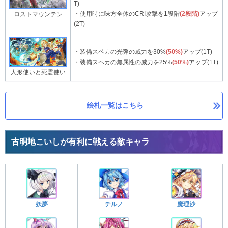
T)
・使用時に味方全体のCRI攻撃を1段階
(2段階)
アップ
ロストマウンテン
(2T)
・装備スペカの光弾の威力を30%
(50%)
アップ(1T)
・装備スペカの無属性の威力を25%
(50%)
アップ(1T)
人形使いと死霊使い
絵札一覧はこちら
古明地こいしが有利に戦える敵キャラ
妖夢
チルノ
魔理沙