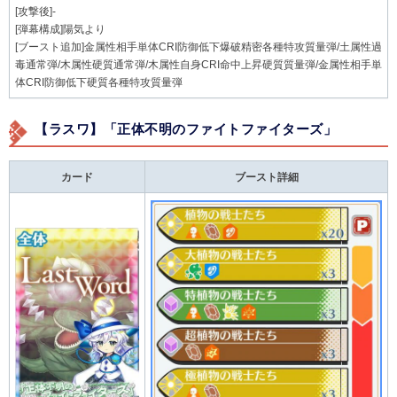
[攻撃後]-
[弾幕構成]陽気より
[ブースト追加]金属性相手単体CRI防御低下爆破精密各種特攻質量弾/土属性過
毒通常弾/木属性硬質通常弾/木属性自身CRI命中上昇硬質質量弾/金属性相手単
体CRI防御低下硬質各種特攻質量弾
【ラスワ】「正体不明のファイトファイターズ」
カード
ブースト詳細