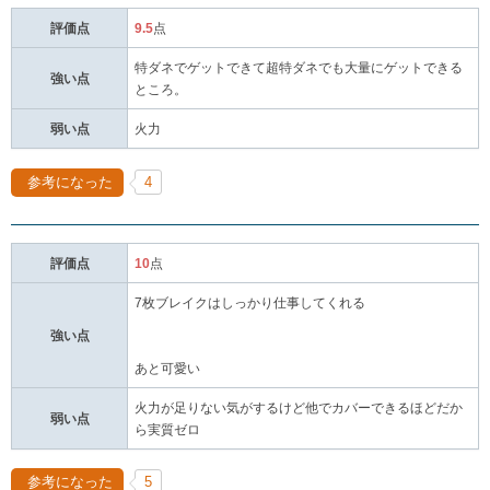
評価点
9.5
点
特ダネでゲットできて超特ダネでも大量にゲットできる
強い点
ところ。
弱い点
火力
参考になった
4
評価点
10
点
7枚ブレイクはしっかり仕事してくれる
強い点
あと可愛い
火力が足りない気がするけど他でカバーできるほどだか
弱い点
ら実質ゼロ
参考になった
5