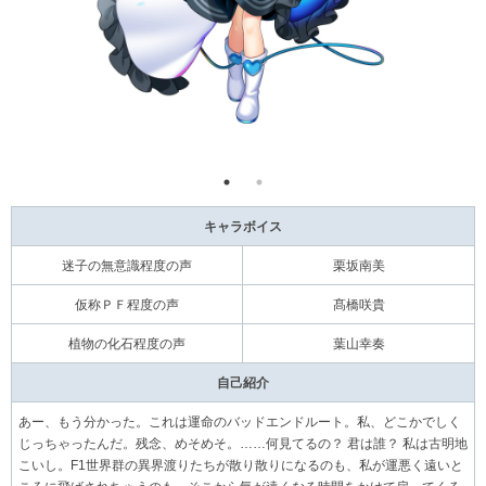
キャラボイス
迷子の無意識程度の声
栗坂南美
仮称ＰＦ程度の声
髙橋咲貴
植物の化石程度の声
葉山幸奏
自己紹介
あー、もう分かった。これは運命のバッドエンドルート。私、どこかでしく
じっちゃったんだ。残念、めそめそ。……何見てるの？ 君は誰？ 私は古明地
こいし。F1世界群の異界渡りたちが散り散りになるのも、私が運悪く遠いと