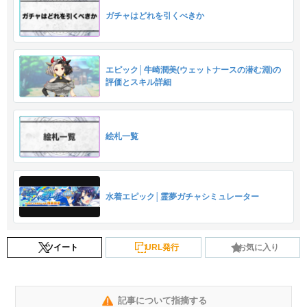
ガチャはどれを引くべきか
エピック│牛崎潤美(ウェットナースの潜む淵)の
評価とスキル詳細
絵札一覧
水着エピック│霊夢ガチャシミュレーター
ツイート
URL発行
お気に入り
記事について指摘する