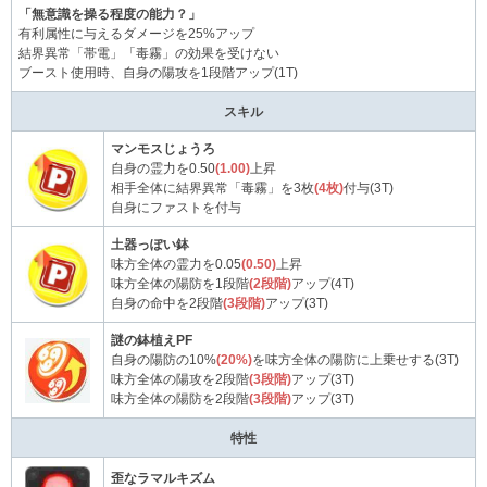
「無意識を操る程度の能力？」
有利属性に与えるダメージを25%アップ
結界異常「帯電」「毒霧」の効果を受けない
ブースト使用時、自身の陽攻を1段階アップ(1T)
スキル
マンモスじょうろ
自身の霊力を0.50
(1.00)
上昇
相手全体に結界異常「毒霧」を3枚
(4枚)
付与(3T)
自身にファストを付与
土器っぽい鉢
味方全体の霊力を0.05
(0.50)
上昇
味方全体の陽防を1段階
(2段階)
アップ(4T)
自身の命中を2段階
(3段階)
アップ(3T)
謎の鉢植えPF
自身の陽防の10%
(20%)
を味方全体の陽防に上乗せする(3T)
味方全体の陽攻を2段階
(3段階)
アップ(3T)
味方全体の陽防を2段階
(3段階)
アップ(3T)
特性
歪なラマルキズム