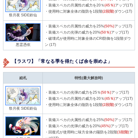
・装備スペカの月属性の威力を20％
(45％)
アップ(1T)
・使用時に対象全体の陰防を1段階
(2段階)
ダウン(1T)
祭月夜 SIDE鈴仙
・装備スペカの月属性の威力を25%
(50%)
アップ(1T)
・装備スペカの光弾の威力を20%
(50％)
アップ(1T)
・破壊式が使用時に対象全体のCRI防御を1段階ダウ
悪霊憑依
ン (1T)
【ラスワ】「常なる季を得たくば余を崇めよ」
絵札
特性(最大解放時)
・装備スペカの光弾の威力を25％
(50％)
アップ(1T)
・装備スペカの月属性の威力を20％
(45％)
アップ(1T)
・使用時に対象全体の陰防を1段階
(2段階)
ダウン(1T)
祭月夜 SIDE鈴仙
・装備スペカの火属性の威力を25%
(50%)
アップ(1T)
・装備スペカの光弾の威力を20%
(45%)
アップ(1T)
・回復式が使用時に味方全体の陽防を2段階
(3段階)
ア