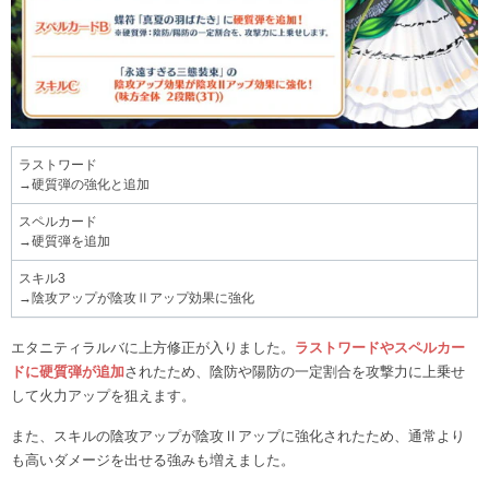
ラストワード
→硬質弾の強化と追加
スペルカード
→硬質弾を追加
スキル3
→陰攻アップが陰攻Ⅱアップ効果に強化
エタニティラルバに上方修正が入りました。
ラストワードやスペルカー
ドに硬質弾が追加
されたため、陰防や陽防の一定割合を攻撃力に上乗せ
して火力アップを狙えます。
また、スキルの陰攻アップが陰攻Ⅱアップに強化されたため、通常より
も高いダメージを出せる強みも増えました。