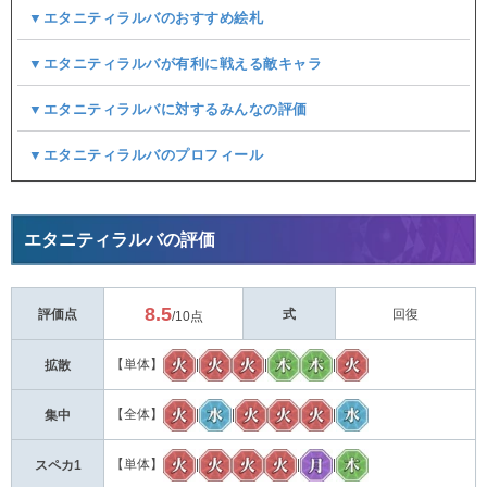
▼エタニティラルバのおすすめ絵札
▼エタニティラルバが有利に戦える敵キャラ
▼エタニティラルバに対するみんなの評価
▼エタニティラルバのプロフィール
エタニティラルバの評価
8.5
評価点
式
回復
/10点
【単体】
|
|
|
拡散
【全体】
|
|
|
集中
【単体】
|
|
|
スペカ1