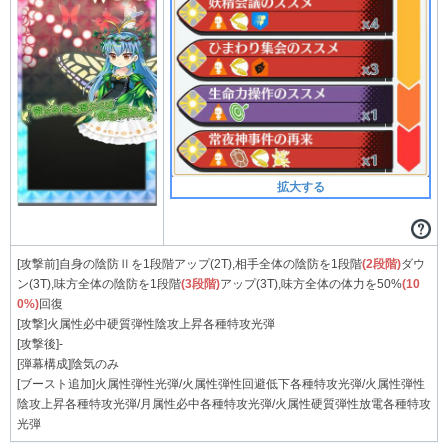
拡大する
[攻撃前]自身の陰防Ⅱを1段階アップ(2T),相手全体の陰防を1段階
(2段階)
ダウ
ン(3T),味方全体の陰防を1段階
(3段階)
アップ(3T),味方全体の体力を50%
(10
0%)
回復
[攻撃]火属性必中硬質弾性陰攻上昇各種特攻光弾
[攻撃後]-
[弾幕構成]陰気のみ
[ブースト追加]火属性弾性光弾/火属性弾性回避低下各種特攻光弾/火属性弾性
陰攻上昇各種特攻光弾/月属性必中各種特攻光弾/火属性硬質弾性放電各種特攻
光弾