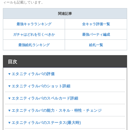
ィールも記載しています。
関連記事
最強キャラランキング
全キャラ評価一覧
ガチャはどれを引くべきか
最強パーティ編成
最強絵札ランキング
絵札一覧
目次
▼エタニティラルバの評価
▼エタニティラルバのショット詳細
▼エタニティラルバのスペルカード詳細
▼エタニティラルバの能力・スキル・特性・チェンジ
▼エタニティラルバのステータス(最大時)