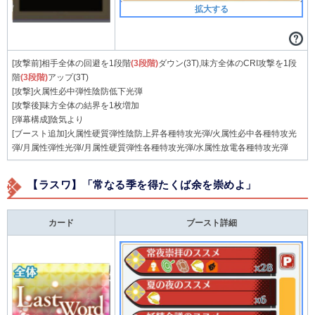
拡大する
[攻撃前]相手全体の回避を1段階
(3段階)
ダウン(3T),味方全体のCRI攻撃を1段
階
(3段階)
アップ(3T)
[攻撃]火属性必中弾性陰防低下光弾
[攻撃後]味方全体の結界を1枚増加
[弾幕構成]陰気より
[ブースト追加]火属性硬質弾性陰防上昇各種特攻光弾/火属性必中各種特攻光
弾/月属性弾性光弾/月属性硬質弾性各種特攻光弾/水属性放電各種特攻光弾
【ラスワ】「常なる季を得たくば余を崇めよ」
カード
ブースト詳細