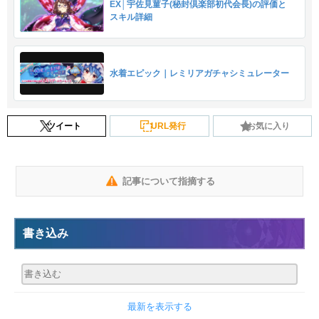
EX│宇佐見菫子(秘封倶楽部初代会長)の評価と
スキル詳細
水着エピック｜レミリアガチャシミュレーター
ツイート
URL発行
お気に入り
記事について指摘する
書き込み
最新を表示する