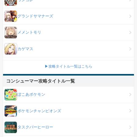
グランドサマナーズ
メメントモリ
カゲマス
▶攻略タイトル一覧はこちら
コンシューマー攻略タイトル一覧
ぽこあポケモン
ポケモンチャンピオンズ
タスクバーヒーロー