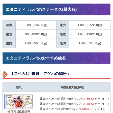
エタニティラルバのステータス(最大時)
体力
6,000(39/458位)
速力
1,000(315/458位)
陽攻
900(409/458位)
陰攻
1,675(136/458位)
陽防
1,400(48/458位)
陰防
1,400(52/458位)
エタニティラルバのおすすめ絵札
【スペカ1】蝶符「アゲハの鱗粉」
絵札
特性(最大解放時)
・装備スペカの月属性の威力を25％
(50％)
アップ(1T)
・装備スペカの木属性の威力を20％
(45％)
アップ(1T)
・装備スペカの光弾の威力を20%
(45%)
アップ(1T)
祭月夜 SIDE輝夜