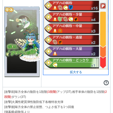
拡大する
[攻撃前]味方全体の陰防を1段階
(3段階)
アップ(3T),相手単体の陰防を1段階
(2
段階)
ダウン(3T)
[攻撃]火属性硬質弾性陰防低下各種特攻光弾
[攻撃後]味方全体の禁止状態、つよさ低下を1つ回復
[弾幕構成]陰気より