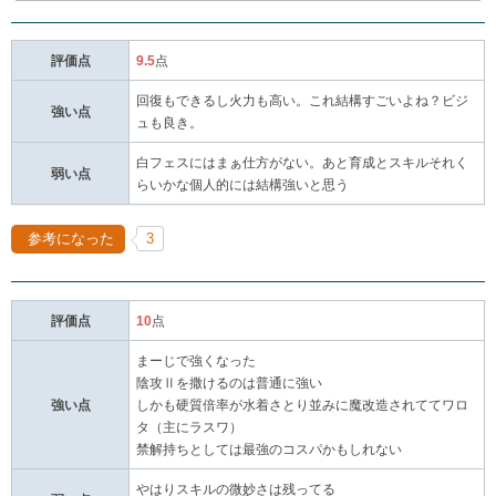
評価点
9.5
点
回復もできるし火力も高い。これ結構すごいよね？ビジ
強い点
ュも良き。
白フェスにはまぁ仕方がない。あと育成とスキルそれく
弱い点
らいかな個人的には結構強いと思う
参考になった
3
評価点
10
点
まーじで強くなった
陰攻Ⅱを撒けるのは普通に強い
強い点
しかも硬質倍率が水着さとり並みに魔改造されててワロ
タ（主にラスワ）
禁解持ちとしては最強のコスパかもしれない
やはりスキルの微妙さは残ってる