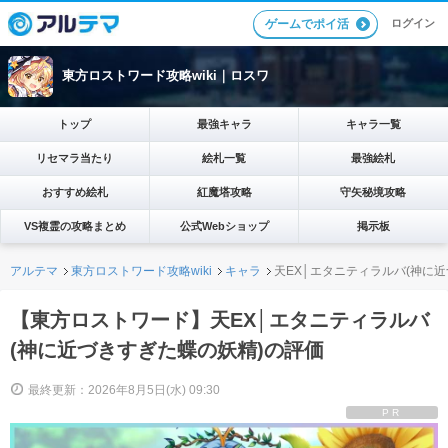
ログイン
ゲームでポイ活
東方ロストワード攻略wiki｜ロスワ
トップ
最強キャラ
キャラ一覧
リセマラ当たり
絵札一覧
最強絵札
おすすめ絵札
紅魔塔攻略
守矢秘境攻略
VS複霊の攻略まとめ
公式Webショップ
掲示板
アルテマ
東方ロストワード攻略wiki
キャラ
天EX│エタニティラルバ(神に
【東方ロストワード】天EX│エタニティラルバ
(神に近づきすぎた蝶の妖精)の評価
最終更新：2026年8月5日(水) 09:30
PR