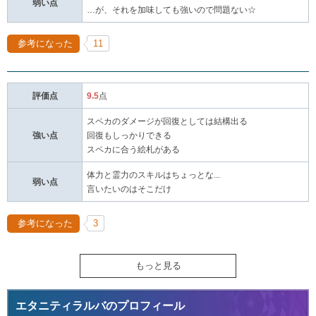
弱い点
…が、それを加味しても強いので問題ない☆
参考になった
11
評価点
9.5
点
スペカのダメージが回復としては結構出る
強い点
回復もしっかりできる
スペカに合う絵札がある
体力と霊力のスキルはちょっとな...
弱い点
言いたいのはそこだけ
参考になった
3
もっと見る
エタニティラルバのプロフィール