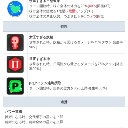
永遠すぎる三態装束
ターン開始時、味方全体の体力を20%
(40%)
回復(3T)
味方全体の陰攻を1段階
(2段階)
アップ(3T)
味方全体の禁止状態、つよさ低下を1つ
(2つ)
回復
特性
女王すぎる妖精
攻撃された時、妖精から受けるダメージを75%ダウン[発生率
90%]
常夜すぎる神
攻撃された時、日属性から受けるダメージを75%ダウン[発生
率90%]
[P]アイテム過剰摂取
ターン開始時、自身の霊力を0.90上昇[発生率50%]
連携
パワー連携
後衛になる時、交代相手の霊力を上昇
前衛になる時、前衛全体の霊力を上昇