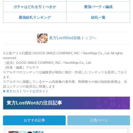
ガチャはどれを引くべきか
最強パーティ編成
最強絵札ランキング
絵札一覧
東方LostWord攻略トップへ
©上海アリス幻樂団 ©GOOD SMILE COMPANY, INC. / NextNinja Co., Ltd. All rights
reserved.
［提供］GOOD SMILE COMPANY, INC. / NextNinja Co., Ltd.
［執筆・編集］アルテマ
※アルテマのコンテンツは編集部が独自に検討・作成したコンテンツを提供しており
ます。
※アルテマに掲載しているゲーム内画像の著作権、商標権その他の知的財産権は、当
該コンテンツの提供元に帰属します
▶東方ロストワード公式サイト
東方LostWordの注目記事
おすすめ記事
人気ページ