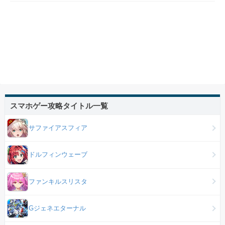
スマホゲー攻略タイトル一覧
サファイアスフィア
ドルフィンウェーブ
ファンキルスリスタ
Gジェネエターナル