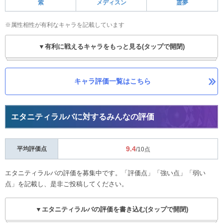
紫
メディスン
霊夢
※属性相性が有利なキャラを記載しています
▼有利に戦えるキャラをもっと見る(タップで開閉)
キャラ評価一覧はこちら
エタニティラルバに対するみんなの評価
9.4
平均評価点
/10点
エタニティラルバの評価を募集中です。「評価点」「強い点」「弱い
点」を記載し、是非ご投稿してください。
▼エタニティラルバの評価を書き込む(タップで開閉)