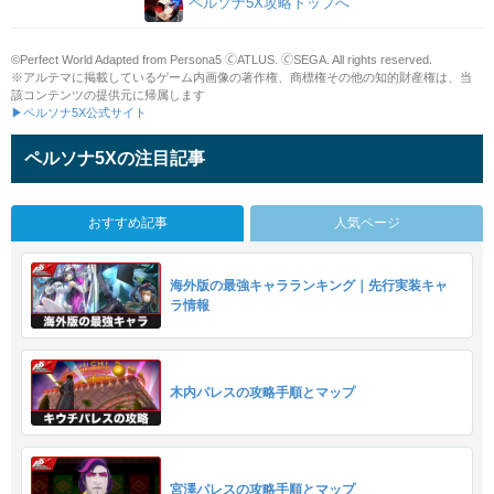
ペルソナ5X攻略トップへ
©Perfect World Adapted from Persona5 🄫ATLUS. 🄫SEGA. All rights reserved.
※アルテマに掲載しているゲーム内画像の著作権、商標権その他の知的財産権は、当
該コンテンツの提供元に帰属します
▶ペルソナ5X公式サイト
ペルソナ5Xの注目記事
おすすめ記事
人気ページ
海外版の最強キャラランキング｜先行実装キャ
ラ情報
木内パレスの攻略手順とマップ
宮澤パレスの攻略手順とマップ