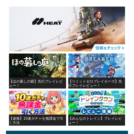
【ほの暮しの庭】先行プレイレビ
【リミットゼロブレイカーズ】先
ュー！
行プレイレビュー！
【速報】10連ガチャを無課金で引
【みんなのトレイン】プレイレビ
く方法
ュー！