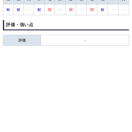
耐
耐
-
耐
弱
-
弱
-
弱
耐
-
-
評価・強い点
評価
-