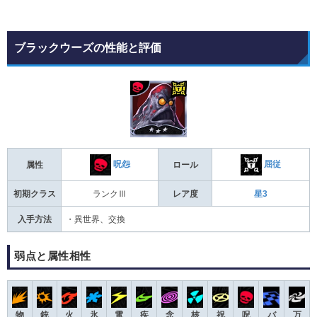
ブラックウーズの性能と評価
呪怨
屈従
属性
ロール
初期クラス
ランクⅢ
レア度
星3
入手方法
・異世界、交換
弱点と属性相性
物
銃
火
氷
電
疾
念
核
祝
呪
バ
万