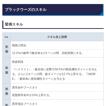
ブラックウーズのスキル
習得スキル
Lv.
スキル名と効果
闇夜の閃光
初
期
12.2%の確率で敵全体を2ターンの間、目眩状態にする。
怪盗戦技
初
『ハイライト』：敵全体に攻撃力58.5%の呪怨属性ダメージを与え
期
る。さらに2ターンの間、被ダメージが12.7%上昇する。『1MOR
E』：敵単体に呪怨属性ダメージを与える
異常命中ブースタⅡ
初
期
状態異常命中が10%上昇する。
異常抵抗ブースタⅡ
初