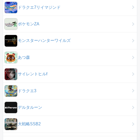
ドラクエ7リイマジンド
ポケモンZA
モンスターハンターワイルズ
あつ森
サイレントヒルf
ドラクエ3
デルタルーン
大戦略SSB2