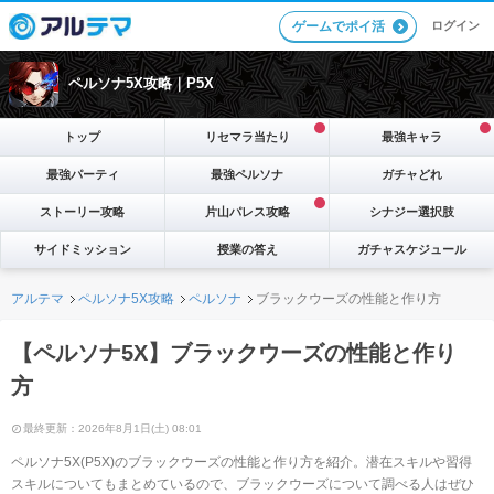
ログイン
ゲームでポイ活
ペルソナ5X攻略｜P5X
トップ
リセマラ当たり
最強キャラ
最強パーティ
最強ペルソナ
ガチャどれ
ストーリー攻略
片山パレス攻略
シナジー選択肢
サイドミッション
授業の答え
ガチャスケジュール
アルテマ
ペルソナ5X攻略
ペルソナ
ブラックウーズの性能と作り方
【ペルソナ5X】ブラックウーズの性能と作り
方
最終更新：2026年8月1日(土) 08:01
ペルソナ5X(P5X)のブラックウーズの性能と作り方を紹介。潜在スキルや習得
スキルについてもまとめているので、ブラックウーズについて調べる人はぜひ