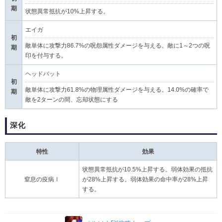
期
状態異常抵抗が10%上昇する。
エイガ
初
敵単体に攻撃力86.7%の呪怨属性ダメージを与える。敵に1～2つの呪
期
印を付与する。
ヘッドバット
初
敵単体に攻撃力61.8%の物理属性ダメージを与える。14.0%の確率で
期
敵を2ターンの間、忘却状態にする
深化
特性
効果
状態異常抵抗が10.5%上昇する。弱体効果の抵抗
窒息の疫病Ⅰ
が28%上昇する。弱体効果の命中率が28%上昇
する。