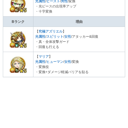
光属性
/
ビースト
/
男性
/変換
・光ピースの出現率アップ
・十字変換
Bランク
理由
【
究極アズリエル
】
光属性
/
スピリット
/
女性
/アタッカー&回復
・真・全体攻撃ガード
・回復も行える
【
マリア
】
光属性
/
ヒューマン
/
女性
/変換
・変換役
・変換+ダメージ軽減バリアを貼る