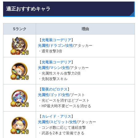
適正おすすめキャラ
Sランク
理由
【
光竜装コーデリア
】
光属性
/
ドラゴン
/
女性
/アタッカー
・通常攻撃3倍
【
光竜装コーデリア
】
光属性
/
マシン
/
女性
/アタッカー
・光属性スキル攻撃力2倍
・先制攻撃スキル
【
聖夜のピロテス
】
光属性
/
ゴッド
/
女性
/ブースト
・光ピースを消すほどブースト
・HP最大時不要ピースを消せる
【
カレイド・アリス
】
光属性
/
スピリット
/
女性
/アタッカー
・コンボ数に応じて連続攻撃
・武器を2本まで装備できる