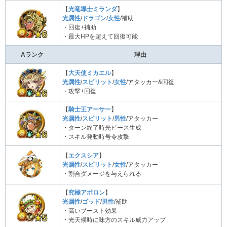
【
光竜導士ミランダ
】
光属性
/
ドラゴン
/
女性
/補助
・回復+補助
・最大HPを超えて回復可能
Aランク
理由
【
大天使ミカエル
】
光属性
/
スピリット
/
女性
/アタッカー&回復
・攻撃+回復
【
騎士王アーサー
】
光属性
/
スピリット
/
男性
/アタッカー
・ターン終了時光ピース生成
・スキル発動時号令攻撃
【
エクスシア
】
光属性
/
スピリット
/
女性
/アタッカー
・割合ダメージを与えられる
【
究極アポロン
】
光属性
/
ゴッド
/
男性
/補助
・高いブースト効果
・光天候時に味方のスキル威力アップ