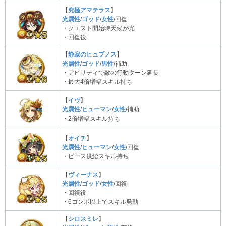
【
究極アマテラス
】
光属性
/
ゴッド
/
女性
/回復
・クエスト開始時天候が光
・回復役
【
静寂のヒュプノス
】
光属性
/
ゴッド
/
男性
/補助
・アビリティで敵の行動ターン延長
・最大4倍増幅スキル持ち
【
イヴ
】
光属性
/
ヒューマン
/
女性
/補助
・2倍増幅スキル持ち
【
オイチ
】
光属性
/
ヒューマン
/
女性
/回復
・ピース供給スキル持ち
【
ヴィーナス
】
光属性
/
ゴッド
/
女性
/回復
・回復役
・6コンボ以上でスキル発動
【
シロスミレ
】