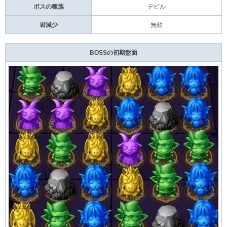
ボスの種族
デビル
岩減少
無効
BOSSの初期盤面