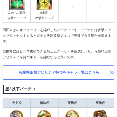
-
-
左から1番目
光属性
攻撃力アップ
攻撃力アップ
周回向きのオフィーリアを編成したパーティです。アビカには攻撃力ア
ップ系をセットすると道中を先制攻撃スキルで突破できる場合が増えま
す。
自由枠にはピース供給できる騎士王アーサーを編成したり、報酬枠追加
アビリティを持つキャラを編成すると良いです。
報酬枠追加アビリティ持つをキャラ一覧はこちら
星5以下パーティ
火力役
補助役
変換役
変換役