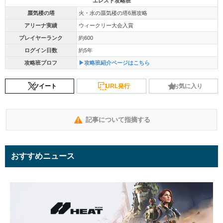
エレスト攻略班
蜃気楼の塔
火・水の蜃気楼の塔6層攻略
アリーナ実績
ウィークリー大会入賞
プレイヤーランク
約600
ログイン日数
約5年
攻略班プロフ
▶攻略班紹介ページはこちら
ツイート
URL発行
お気に入り
記事について指摘する
おすすめニュース