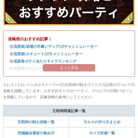
攻略班のおすすめ記事！
・
流星祭(追憶の司書レディア)ガチャシミュレーター
・
流星祭(エキュート)ガチャシミュレーター
・
流星祭ガチャ当たりキャラランキング
もっと見る
・
五戦神ヴァニライベントまとめ
エレスト(エレメンタルストーリー)の五戦神の戦士ヴァニラの記憶のヴァレアの
攻略を掲載しています。おすすめキャラやパーティ、ヴァレアの行動パターン
を掲載しているので、試練攻略の参考にしてください。
五戦神関連記事一覧
五戦神の戦士攻略一覧
モルスの作り方まとめ
究極融合素材の集め方
キャラ評価一覧