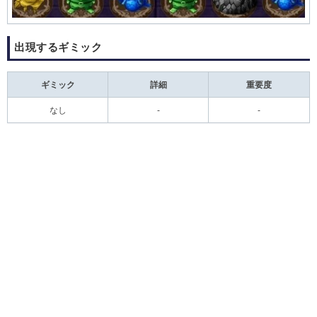
出現するギミック
ギミック
詳細
重要度
なし
-
-