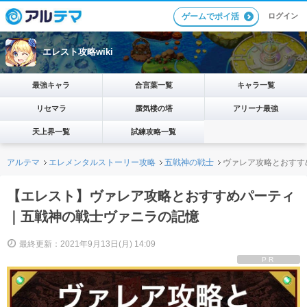
ログイン
ゲームでポイ活
エレスト攻略wiki
最強キャラ
合言葉一覧
キャラ一覧
リセマラ
蜃気楼の塔
アリーナ最強
天上界一覧
試練攻略一覧
アルテマ
エレメンタルストーリー攻略
五戦神の戦士
ヴァレア攻略とおすす
【エレスト】ヴァレア攻略とおすすめパーティ
｜五戦神の戦士ヴァニラの記憶
最終更新：2021年9月13日(月) 14:09
PR