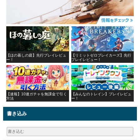
【ほの暮しの庭】先行プレイレビュ
【リミットゼロブレイカーズ】先行
ー！
プレイレビュー！
【速報】10連ガチャを無課金で引く
【みんなのトレイン】プレイレビュ
方法
ー！
書き込み