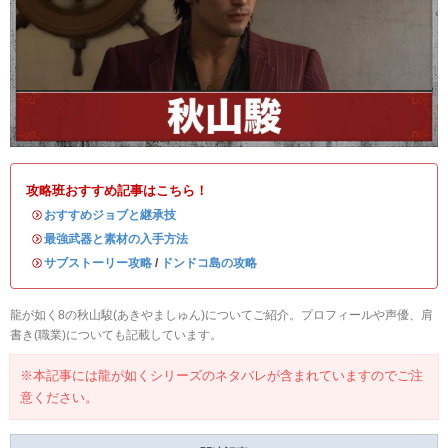
攻略班おすすめ記事はこちら！
・
おすすめジョブと継承技
・
最強武器と素材の入手方法
・
サブストーリー攻略
/
ドンドコ島の攻略
龍が如く8の秋山駿(あきやましゅん)についてご紹介。プロフィールや声優、肩
書き(職業)についても記載しています。
※本記事には龍が如くシリーズのネタバレが含まれていますのでご注
意ください。