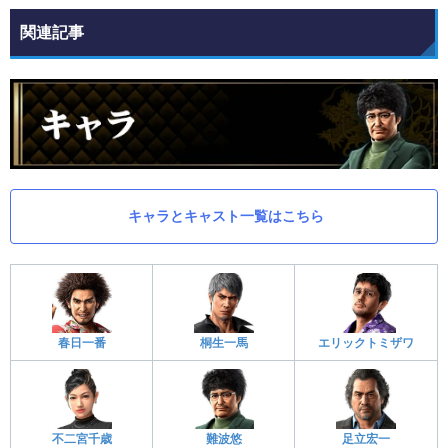
関連記事
キャラとキャスト一覧はこちら
春日一番
桐生一馬
エリックトミザワ
不二宮千歳
難波悠
足立宏一