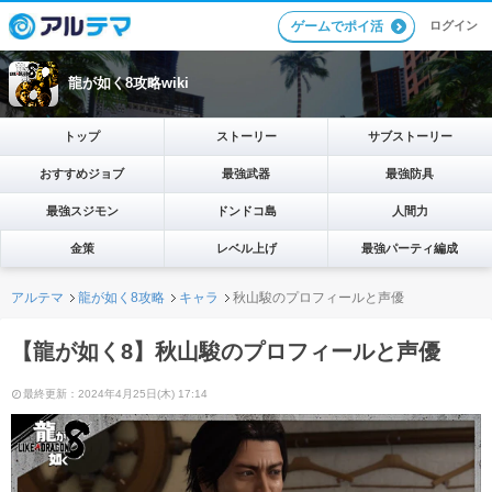
ログイン
ゲームでポイ活
龍が如く8攻略wiki
トップ
ストーリー
サブストーリー
おすすめジョブ
最強武器
最強防具
最強スジモン
ドンドコ島
人間力
金策
レベル上げ
最強パーティ編成
アルテマ
龍が如く8攻略
キャラ
秋山駿のプロフィールと声優
【龍が如く8】秋山駿のプロフィールと声優
最終更新：2024年4月25日(木) 17:14