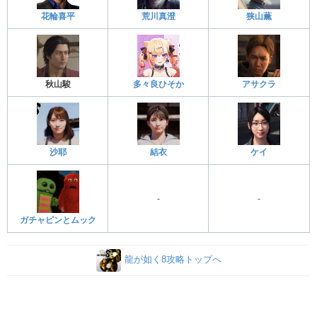
花輪喜平
荒川真澄
狭山薫
秋山駿
多々良ひそか
アサクラ
沙耶
結衣
ケイ
-
-
ガチャピンとムック
龍が如く8攻略トップへ