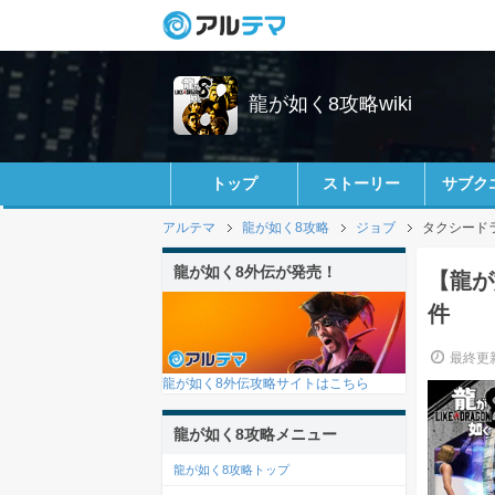
龍が如く8攻略wiki
トップ
ストーリー
サブク
アルテマ
龍が如く8攻略
ジョブ
タクシード
龍が如く8外伝が発売！
【龍が
件
最終更新
龍が如く8外伝攻略サイトはこちら
龍が如く8攻略メニュー
龍が如く8攻略トップ