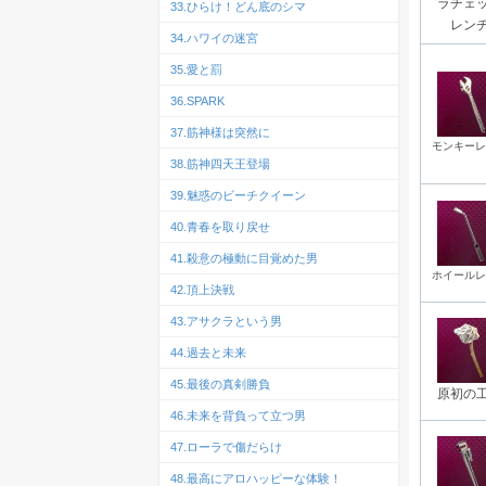
ラチェ
33.ひらけ！どん底のシマ
レン
34.ハワイの迷宮
35.愛と罰
36.SPARK
37.筋神様は突然に
モンキーレ
38.筋神四天王登場
39.魅惑のビーチクイーン
40.青春を取り戻せ
41.殺意の極動に目覚めた男
ホイールレ
42.頂上決戦
43.アサクラという男
44.過去と未来
45.最後の真剣勝負
原初の
46.未来を背負って立つ男
47.ローラで傷だらけ
48.最高にアロハッピーな体験！