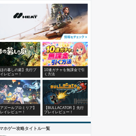
ほの暮しの庭】先行プ
10連ガチャを無課金で引
イレビュー！
く方法
アズールプロミリア】
【BULLACATOR 】先行
レイレビュー！
プレイレビュー！
マホゲー攻略タイトル一覧