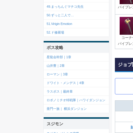
49.まっちんぐマチコ先生
パイプレ
50.ずっと二人で…
51.Virigin Emotion
52.ド修羅場
コーナ
パイプレ
ボス攻略
星龍会幹部｜1章
ジョブ
山井豊｜2章
ローマン｜3章
ドワイト・メンデス｜4章
ラスボス｜最終章
ロボノミチオ特戦隊｜ハワイダンジョン
亜門一族｜ 横浜ダンジョン
スジモン