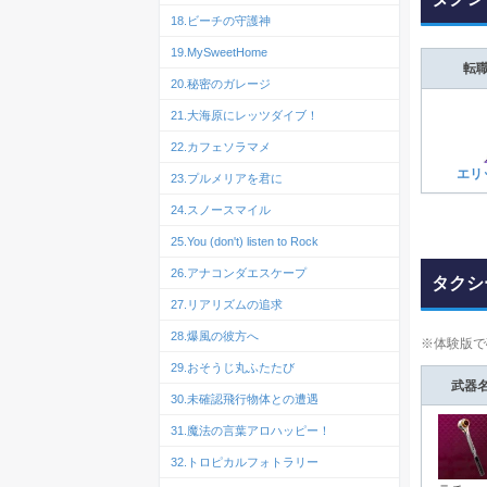
18.ビーチの守護神
19.MySweetHome
転
20.秘密のガレージ
21.大海原にレッツダイブ！
22.カフェソラマメ
エリ
23.プルメリアを君に
24.スノースマイル
25.You (don't) listen to Rock
26.アナコンダエスケープ
タクシ
27.リアリズムの追求
28.爆風の彼方へ
※体験版で
29.おそうじ丸ふたたび
武器
30.未確認飛行物体との遭遇
31.魔法の言葉アロハッピー！
32.トロピカルフォトラリー