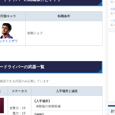
に
C
に
職可能キャラ
転職条件
バ
に
初期ジョブ
ックトミザワ
ードライバーの武器一覧
確認できる武器のみ記載しています
名
ステータス
入手場所と値段
【入手場所】
体験版の初期装備
攻撃力：19
お
魔力：19
【値段】