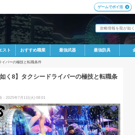
ゲームでポイ活
エスト
おすすめ職業
最強武器
最強防具
ライバーの極技と転職条件
如く8】タクシードライバーの極技と転職条
：2025年7月1日(火) 08:01