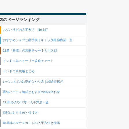
気のページランキング
スジパリピの入手方法｜No.127
おすすめジョブと継承技｜キャラ別最強職業一覧
12章「粉雪」の攻略チャートとボス戦
ドンドコ島ストーリー攻略チャート
ドンドコ島攻略まとめ
レベル上げの効率的なやり方｜経験値稼ぎ
最強パーティ編成とおすすめ組み合わせ
CD集めのやり方・入手方法一覧
刻印のおすすめと付け方
喧嘩神のマウスガードの入手方法と性能