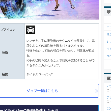
最
ア
ョブアイコン
龍
レンチを片手に車整備のテクニックを駆使して、電
ジ
気や水などの属性技を操るバトルスタイル。
イ
特技を生かして敵の弱点を突いたり、弱体化が狙え
特徴
る。
サ
相手の状態を変えることで戦況を支配することがで
きるテクニカルなジョブ。
極技
タイヤスローイング
最
バ
ジョブ一覧はこちら
に
ア
に
C
ードライバーの転職条件とキャラ