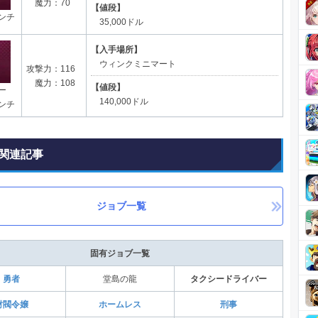
魔力：70
【値段】
ンチ
35,000ドル
【入手場所】
ウィンクミニマート
攻撃力：116
魔力：108
【値段】
ー
140,000ドル
ンチ
関連記事
ジョブ一覧
固有ジョブ一覧
勇者
堂島の龍
タクシードライバー
財閥令嬢
ホームレス
刑事