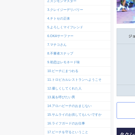
2.スジモンマスター
3.クレイジーデリバリー
4.チトセの正体
5.よろしくマイフレンド
6.OKAサーファー
ジ
7.マチコさん
8.不審者スナップ
9.初恋はレモネード味
10.ピーチにまつわる
11.トロピカルレストランへようこそ
12.優しくしてくれた人
13.嵐を呼びたい男
14.アロハビーチのおまじない
15.サムライのお供してもいいですか
16.ライフガードのお仕事
17.ビーチを守るということ
タクシ