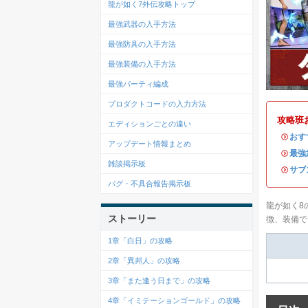
龍が如く7外伝攻略トップ
最強武器の入手方法
最強防具の入手方法
最強装備の入手方法
最強パーティ編成
プロダクトコードの入力方法
攻略班
エディションごとの違い
・
おす
アップデート情報まとめ
・
最強
雑談掲示板
・
サブ
バグ・不具合報告掲示板
龍が如く8
ストーリー
徴、装備で
1章「白日」の攻略
2章「異邦人」の攻略
3章「また逢う日まで」の攻略
4章「イミテーションゴールド」の攻略