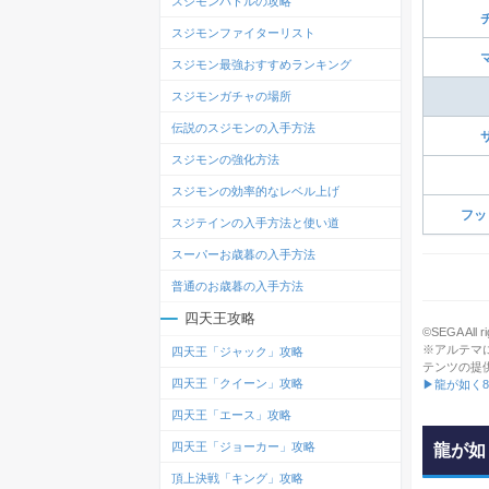
スジモンバトルの攻略
スジモンファイターリスト
スジモン最強おすすめランキング
スジモンガチャの場所
伝説のスジモンの入手方法
スジモンの強化方法
スジモンの効率的なレベル上げ
フッ
スジテインの入手方法と使い道
スーパーお歳暮の入手方法
普通のお歳暮の入手方法
四天王攻略
©SEGA All ri
※アルテマ
四天王「ジャック」攻略
テンツの提
四天王「クイーン」攻略
▶龍が如く
四天王「エース」攻略
四天王「ジョーカー」攻略
龍が如
頂上決戦「キング」攻略