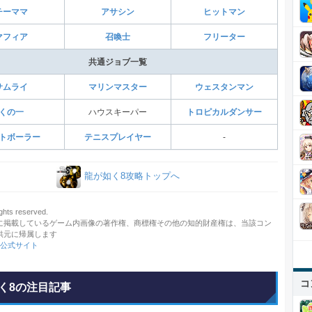
チーママ
アサシン
ヒットマン
マフィア
召喚士
フリーター
共通ジョブ一覧
サムライ
マリンマスター
ウェスタンマン
くの一
ハウスキーパー
トロピカルダンサー
トボーラー
テニスプレイヤー
‐
龍が如く8攻略トップへ
ghts reserved.
に掲載しているゲーム内画像の著作権、商標権その他の知的財産権は、当該コン
供元に帰属します
8公式サイト
コ
く8の注目記事