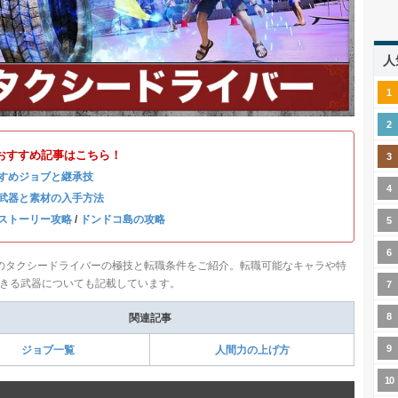
人
おすすめ記事はこちら！
すめジョブと継承技
武器と素材の入手方法
ストーリー攻略
/
ドンドコ島の攻略
のタクシードライバーの極技と転職条件をご紹介。転職可能なキャラや特
きる武器についても記載しています。
関連記事
ジョブ一覧
人間力の上げ方