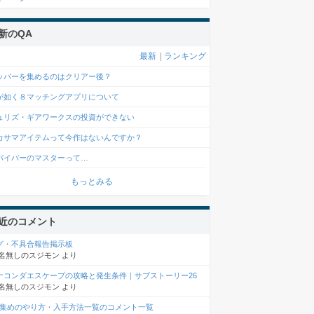
新のQA
最新
|
ランキング
ッパーを集めるのはクリアー後？
が如く８マッチングアプリについて
ュリズ・ギアワークスの投資ができない
カサマアイテムって今作はないんですか？
バイバーのマスターって…
もっとみる
近のコメント
グ・不具合報告掲示板
名無しのスジモン
より
ナコンダエスケープの攻略と発生条件｜サブストーリー26
名無しのスジモン
より
D集めのやり方・入手方法一覧のコメント一覧